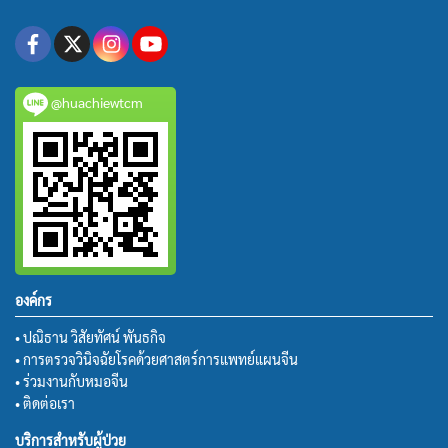
@huachiewtcm
องค์กร
• ปณิธาน วิสัยทัศน์ พันธกิจ
• การตรวจวินิจฉัยโรคด้วยศาสตร์การแพทย์แผนจีน
• ร่วมงานกับหมอจีน
• ติดต่อเรา
บริการสำหรับผู้ป่วย