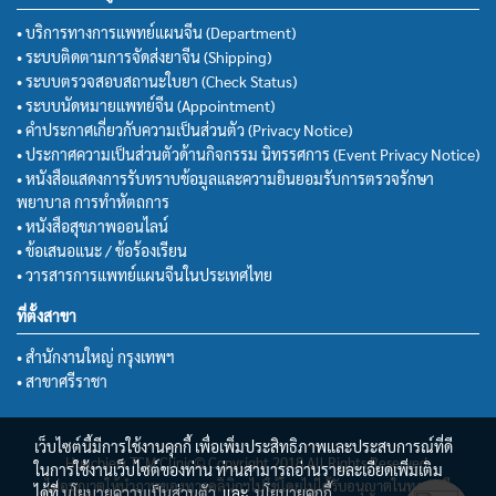
• บริการทางการแพทย์แผนจีน (Department)
• ระบบติดตามการจัดส่งยาจีน (Shipping)
• ระบบตรวจสอบสถานะใบยา (Check Status)
• ระบบนัดหมายแพทย์จีน (Appointment)
• คำประกาศเกี่ยวกับความเป็นส่วนตัว (Privacy Notice)
• ประกาศความเป็นส่วนตัวด้านกิจกรรม นิทรรศการ (Event Privacy Notice)
• หนังสือแสดงการรับทราบข้อมูลและความยินยอมรับการตรวจรักษา
พยาบาล การทำหัตถการ
• หนังสือสุขภาพออนไลน์
• ข้อเสนอแนะ / ข้อร้องเรียน
• วารสารการแพทย์แผนจีนในประเทศไทย
ที่ตั้งสาขา
• สำนักงานใหญ่ กรุงเทพฯ
• สาขาศรีราชา
เว็บไซต์นี้มีการใช้งานคุกกี้ เพื่อเพิ่มประสิทธิภาพและประสบการณ์ที่ดี
Huachiew TCM Clinic© Copyright 2018 All Rights Reserved.
ในการใช้งานเว็บไซต์ของท่าน ท่านสามารถอ่านรายละเอียดเพิ่มเติม
ไม่อนุญาตให้นำภาพของทางคลินิกฯไปใช้โดยไม่ได้รับอนุญาตในทุกกรณี
ได้ที่
นโยบายความเป็นส่วนตัว
และ
นโยบายคุกกี้