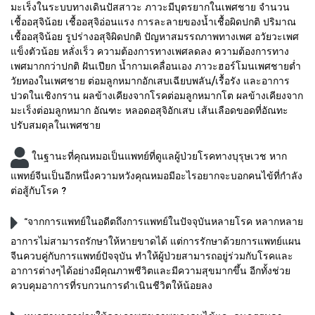
มะเร็งในระบบทางเดินปัสสาวะ ภาวะมีบุตรยากในเพศชาย จำนวน
เชื้ออสุจิน้อย เชื้ออสุจิอ่อนแรง การละลายของน้ำเชื้อผิดปกติ ปริมาณ
เชื้ออสุจิน้อย รูปร่างอสุจิผิดปกติ ปัญหาสมรรถภาพทางเพศ อวัยวะเพศ
แข็งตัวน้อย หลั่งเร็ว ความต้องการทางเพศลดลง ความต้องการทาง
เพศมากกว่าปกติ ฝันเปียก น้ำกามเคลื่อนเอง ภาวะฮอร์โมนเพศชายต่ำ
วัยทองในเพศชาย ต่อมลูกหมากอักเสบเฉียบพลัน/เรื้อรัง และอาการ
ปวดในเชิงกราน ผลข้างเคียงจากโรคต่อมลูกหมากโต ผลข้างเคียงจาก
มะเร็งต่อมลูกหมาก อัณฑะ หลอดอสุจิอักเสบ เส้นเลือดขอดที่อัณทะ
ปรับสมดุลในเพศชาย
ในฐานะที่คุณหมอเป็นแพทย์ที่ดูแลผู้ป่วยโรคทางบุรุษเวช หาก
แพทย์จีนเป็นอีกหนึ่งความหวังคุณหมอมีอะไรอยากจะบอกคนไข้ที่กำลัง
ต่อสู้กับโรค ?
“จากการแพทย์ในอดีตถึงการแพทย์ในปัจจุบันหลายโรค หลากหลาย
อาการไม่สามารถรักษาให้หายขาดได้ แต่การรักษาด้วยการแพทย์แผน
จีนควบคู่กับการแพทย์ปัจจุบัน ทำให้ผู้ป่วยสามารถอยู่ร่วมกับโรคและ
อาการต่างๆได้อย่างมีคุณภาพชีวิตและมีความสุขมากขึ้น อีกทั้งช่วย
ควบคุมอาการที่รบกวนการดำเนินชีวิตให้น้อยลง