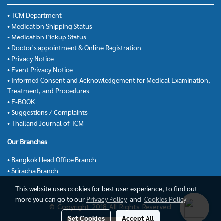
• TCM Department
• Medication Shipping Status
• Medication Pickup Status
• Doctor's appointment & Online Registration
• Privacy Notice
• Event Privacy Notice
• Informed Consent and Acknowledgement for Medical Examination,
Treatment, and Procedures
• E-BOOK
• Suggestions / Complaints
• Thailand Journal of TCM
Our Branches
• Bangkok Head Office Branch
• Sriracha Branch
This website uses cookies for best user experience, to find out
more you can go to our
Privacy Policy
and
Cookies Policy
© Copyright 2018 All Rights Reserved.
Set Cookies
Accept All