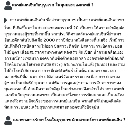
แพทย์แผนจีนกับบุรุษเวช ในมุมมองของแพทย์ ?
การแพทย์แผนจีนกับ ชื่อสาขาบุรุษเวช เป็นการแพทย์แผนจีนสาขา
ใหม่ ที่เกิดขึ้นมาในช่วงปลายศตวรรษที่ 20 เป็นการให้ความสำคัญต่อ
สุขภาพของผู้ชายที่มากขึ้น จากประวัติศาสตร์แพทย์แผนจีนที่ผ่านมา
ย้อนอดีตกลับไปถึงเมื่อ 2000 กว่าปีก่อน หนังสือหวงตี้เน่ยจิง เริ่มมีการ
บันทึกถึงโรคปัสสาวะไม่ออก ปัสสาวะติดขัด ปัสสาวะกระปิดกระปอย
ไม่มีบุตร เสื่อมสมรรถภาพทางเพศ หลั่งเร็ว ฝันเปียก น้ำกามเคลื่อนเอง
อารมณ์ทางเพศมาก องคชาติแข็งตัวตลอดเวลา องคชาติหดตัวผิดปกติ
โรคในระบบไต(ทางเดินปัสสาวะ) อวัยวะภายในแห้ง(วัยทอง) และรวม
ไปถึงโรคที่เกิดระหว่างการมีเพศสัมพันธ์ เป็นต้น ตลอดระยะเวลา
หลายพันปีที่ผ่านมา ประวัติศาสตร์วัฒนธรรมการเมือง การปกครอง
ผู้ชายเป็นกษัตริย์ ขุนนาง แม่ทัพ การดูแลสุขภาพ การสืบทายาทของ
บุคคลเหล่านี้ ล้วนมีความสำคัญเป็นอย่างมาก จึงกล่าวได้ว่าการแพทย์
แผนจีนกับสุขภาพเพศชาย เป็นส่วนหนึ่งของการพัฒนาและเป็นเครื่อง
แสดงถึงความอัจฉริยะของการแพทย์แผนจีน จากอดีตที่ไม่หยุดคิดค้น
พัฒนาระบบส่งเสริมสุขภาพเพศชายตลอดจนถึงปัจจุบัน
แนวทางการรักษาโรคในบุรุษเวช ด้วยศาสตร์การแพทย์แผนจีน ?