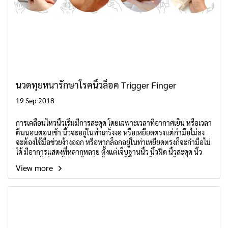
นวดทุยหนารักษาโรคนิ้วล็อค Trigger Finger
19 Sep 2018
การเคลื่อนไหวนิ้วเริ่มมีการสะดุด โดยเฉพาะเวลาที่อากาศเย็น หรือเวลา
ตื่นนอนตอนเช้า นิ้วจะอยู่ในท่าเกร็งงอ หรือเหยียดตรงแต่กำมือไม่ลง
จะต้องใช้มือช่วยง้างออก หรือหากล็อกอยู่ในท่าเหยียดตรงก็จะกำมือไม่
ได้ มีอาการแสดงที่หลากหลาย ตั้งแต่เจ็บฐานนิ้ว นิ้วฝืด นิ้วสะดุด นิ้ว
กระเด้ง นิ้วล็อก นิ้วโก่ง นิ้วแข็ง นิ้วบวม นิ้วชา กำนิ้วไม่ลง นิ้วเกยกัน
View more