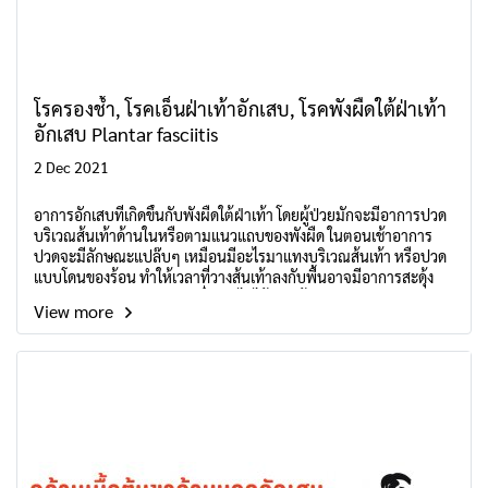
โรครองช้ำ, โรคเอ็นฝ่าเท้าอักเสบ, โรคพังผืดใต้ฝ่าเท้า
อักเสบ Plantar fasciitis
2 Dec 2021
อาการอักเสบที่เกิดขึ้นกับพังผืดใต้ฝ่าเท้า โดยผู้ป่วยมักจะมีอาการปวด
บริเวณส้นเท้าด้านในหรือตามแนวแถบของพังผืด ในตอนเช้าอาการ
ปวดจะมีลักษณะแปล๊บๆ เหมือนมีอะไรมาแทงบริเวณส้นเท้า หรือปวด
แบบโดนของร้อน ทำให้เวลาที่วางส้นเท้าลงกับพื้นอาจมีอาการสะดุ้ง
อาการปวดจะค่อยๆ เบาลงเมื่อเดินไปได้ 2-3 ก้าว และสามารถกลับมา
View more
ปวดมากเหมือนเดิมได้ใหม่ หากยืนเป็นระยะเวลานานหรือลุกขึ้นจาก
การนั่งพักนานๆ