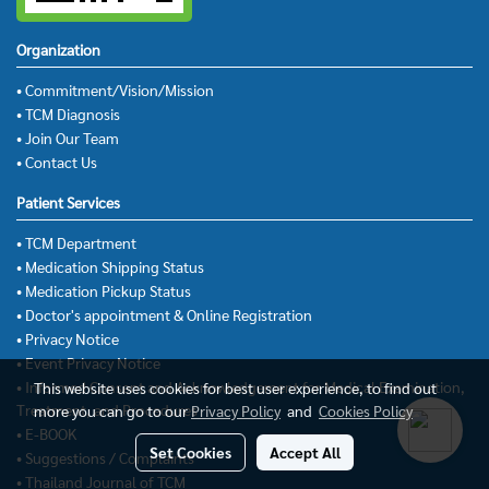
Organization
• Commitment/Vision/Mission
• TCM Diagnosis
• Join Our Team
• Contact Us
Patient Services
• TCM Department
• Medication Shipping Status
• Medication Pickup Status
• Doctor's appointment & Online Registration
• Privacy Notice
• Event Privacy Notice
• Informed Consent and Acknowledgement for Medical Examination,
This website uses cookies for best user experience, to find out
Treatment, and Procedures
more you can go to our
Privacy Policy
and
Cookies Policy
• E-BOOK
Set Cookies
Accept All
• Suggestions / Complaints
• Thailand Journal of TCM