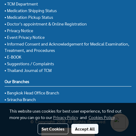
• TCM Department
• Medication Shipping Status
• Medication Pickup Status
• Doctor's appointment & Online Registration
• Privacy Notice
• Event Privacy Notice
• Informed Consent and Acknowledgement for Medical Examination,
Treatment, and Procedures
• E-BOOK
• Suggestions / Complaints
• Thailand Journal of TCM
Our Branches
• Bangkok Head Office Branch
• Sriracha Branch
This website uses cookies for best user experience, to find out
more you can go to our
Privacy Policy
and
Cookies Policy
© Copyright 2018 All Rights Reserved.
Set Cookies
Accept All
Today's visitor
10,432