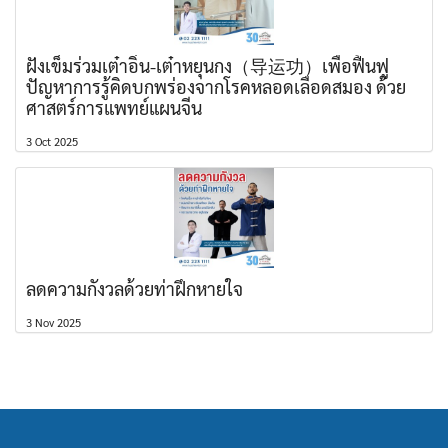
ฝังเข็มร่วมเต๋าอิ่น-เต๋าหยุนกง（导运功）เพื่อฟื้นฟู
ปัญหาการรู้คิดบกพร่องจากโรคหลอดเลือดสมอง ด้วย
ศาสตร์การแพทย์แผนจีน
3 Oct 2025
ลดความกังวลด้วยท่าฝึกหายใจ
3 Nov 2025