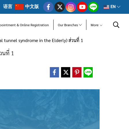
语言
中文版
EN
pointment & Online Registration
Our Branches
More
l tunnel syndrome in the Elderly) ส่วนที่ 1
นที่ 1