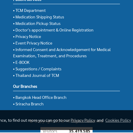
• TCM Department
• Medication Shipping Status
• Medication Pickup Status
• Doctor's appointment & Online Registration
• Privacy Notice
• Event Privacy Notice
• Informed Consent and Acknowledgement for Medical
Examination, Treatment, and Procedures
• E-BOOK
• Suggestions / Complaints
• Thailand Journal of TCM
Our Branches
• Bangkok Head Office Branch
• Sriracha Branch
ence, to find out more you can go to our
Privacy Policy
and
Cookies Policy
© Copyright 2018 All Rights Reserved.
Today's visitor
1,761