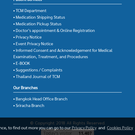
• TCM Department
• Medication Shipping Status
• Medication Pickup Status
• Doctor's appointment & Online Registration
• Privacy Notice
• Event Privacy Notice
• Informed Consent and Acknowledgement for Medical
Examination, Treatment, and Procedures
• E-BOOK
• Suggestions / Complaints
• Thailand Journal of TCM
Our Branches
• Bangkok Head Office Branch
• Sriracha Branch
© Copyright 2018 All Rights Reserved.
ence, to find out more you can go to our
Privacy Policy
and
Cookies Policy
Today's visitor
11,407