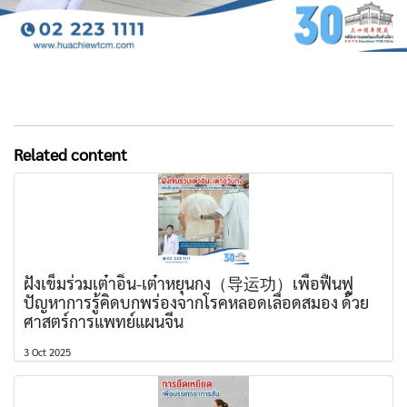
Related content
ฝังเข็มร่วมเต๋าอิ่น-เต๋าหยุนกง（导运功）เพื่อฟื้นฟู
ปัญหาการรู้คิดบกพร่องจากโรคหลอดเลือดสมอง ด้วย
ศาสตร์การแพทย์แผนจีน
3 Oct 2025