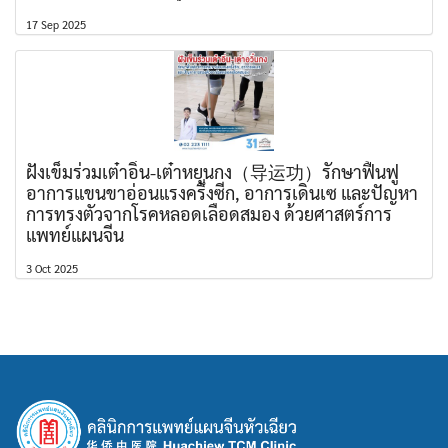
17 Sep 2025
ฝังเข็มร่วมเต๋าอิ่น-เต๋าหยุนกง（导运功）รักษาฟื้นฟู
อาการแขนขาอ่อนแรงครึ่งซีก, อาการเดินเซ และปัญหา
การทรงตัวจากโรคหลอดเลือดสมอง ด้วยศาสตร์การ
แพทย์แผนจีน
3 Oct 2025