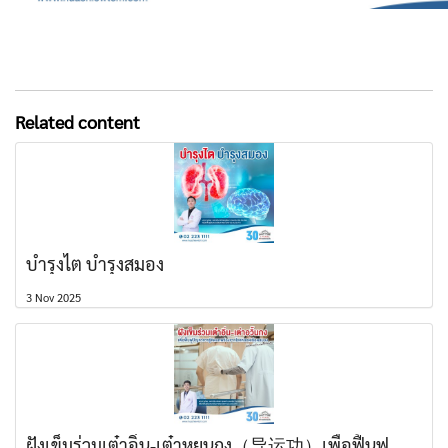
Related content
บำรุงไต บำรุงสมอง
3 Nov 2025
ฝังเข็มร่วมเต๋าอิ่น-เต๋าหยุนกง（导运功）เพื่อฟื้นฟู