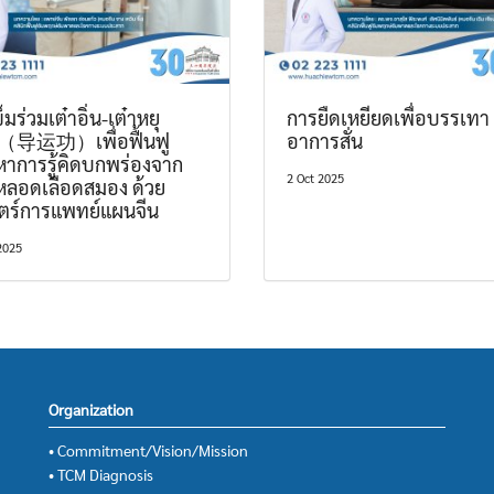
ข็มร่วมเต๋าอิ่น-เต๋าหยุ
การยืดเหยียดเพื่อบรรเทา
（导运功）เพื่อฟื้นฟู
อาการสั่น
หาการรู้คิดบกพร่องจาก
2 Oct 2025
หลอดเลือดสมอง ด้วย
ตร์การแพทย์แผนจีน
2025
Organization
• Commitment/Vision/Mission
• TCM Diagnosis