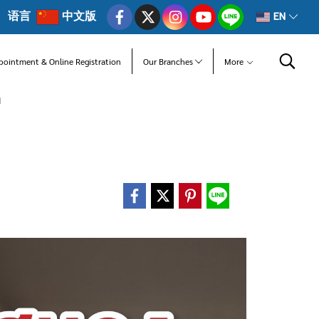
语言
中文版
EN
pointment & Online Registration
Our Branches
More
ท