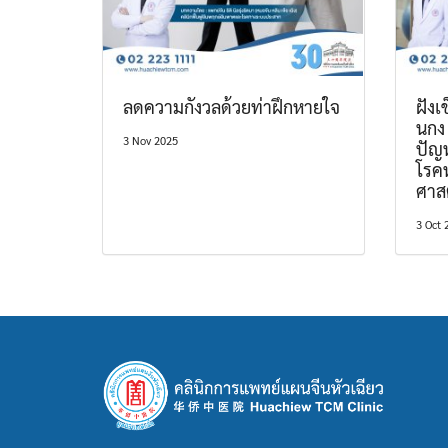
ลดความกังวลด้วยท่าฝึกหายใจ
ฝังเ
นกง
3 Nov 2025
ปัญ
โรค
ศาส
3 Oct 