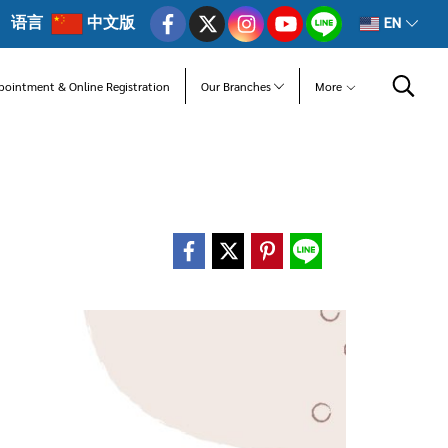
语言
中文版
EN
pointment & Online Registration
Our Branches
More