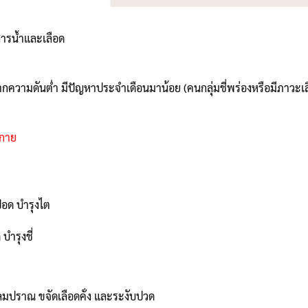
ารน้ำและเลือด
จากความดันต่ำ มีปัญหาประจำเดือนมาน้อย (คนกลุ่มชี่พร่องหรือมีภาวะเ
งกาย
อด บำรุงไต
บำรุงชี่
มปราณ ขจัดเลือดคั่ง และระงับปวด