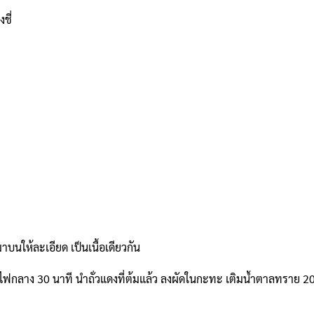
ชี่
วมาบนให้ละเอียด เป็นเนื้อเดียวกัน
ยไฟกลาง 30 นาที นำถั่วแดงที่ต้มแล้ว ลงผัดในกะทะ เติมน้ำตาลทราย 20 ก