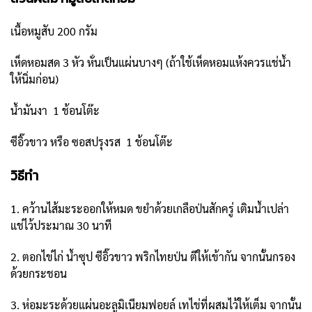
เนื้อหมูสับ 200 กรัม
เห็ดหอมสด 3 หัว หั่นเป็นแผ่นบางๆ (ถ้าใช้เห็ดหอมแห้งควรแช่น้ำ
ให้นิ่มก่อน)
น้ำมันงา 1 ช้อนโต๊ะ
ซีอิ๊วขาว หรือ ซอสปรุงรส 1 ช้อนโต๊ะ
วิธีทำ
1. คว้านไส้มะระออกให้หมด ขยำด้วยเกลือป่นสักครู่ เติมน้ำเปล่า
แช่ไว้ประมาณ 30 นาที
2. ตอกไข่ไก่ น้ำซุป ซีอิ๊วขาว พริกไทยป่น ตีให้เข้ากัน จากนั้นกรอง
ด้วยกระชอน
3. ห่อมะระด้วยแผ่นอะลูมิเนียมฟอยล์ เทไข่ที่ผสมไว้ให้เต็ม จากนั้น