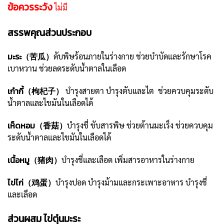
ข้อควรระวัง
ไม่มี
สรรพคุณส่วนประกอบ
มะระ（苦瓜）
ดับพิษร้อนภายในร่างกาย ช่วยบำบัดและรักษาโรค
เบาหวาน ช่วยลดระดับน้ำตาลในเลือด
เก๋ากี้（枸杞子）
บำรุงสายตา บำรุงตับและไต ช่วยควบคุมระดับ
น้ำตาลและไขมันในเลือดได้
เห็ดหอม（香菇）
บำรุงชี่ ขับสารพิษ ช่วยต้านมะเร็ง ช่วยควบคุม
ระดับน้ำตาลและไขมันในเลือดได้
เนื้อหมู（猪肉）
บำรุงชี่และเลือด เพิ่มสารอาหารในร่างกาย
ไข่ไก่（鸡蛋）
บำรุงปอด บำรุงม้ามและกระเพาะอาหาร บำรุงชี่
และเลือด
ส่วนผสม ไข่ตุ๋นมะระ