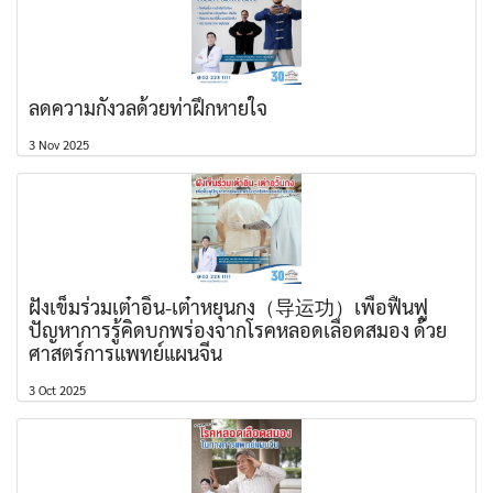
ลดความกังวลด้วยท่าฝึกหายใจ
3 Nov 2025
ฝังเข็มร่วมเต๋าอิ่น-เต๋าหยุนกง（导运功）เพื่อฟื้นฟู
ปัญหาการรู้คิดบกพร่องจากโรคหลอดเลือดสมอง ด้วย
ศาสตร์การแพทย์แผนจีน
3 Oct 2025