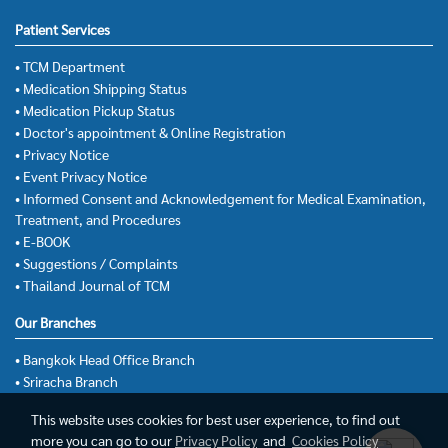
Patient Services
• TCM Department
• Medication Shipping Status
• Medication Pickup Status
• Doctor's appointment & Online Registration
• Privacy Notice
• Event Privacy Notice
• Informed Consent and Acknowledgement for Medical Examination,
Treatment, and Procedures
• E-BOOK
• Suggestions / Complaints
• Thailand Journal of TCM
Our Branches
• Bangkok Head Office Branch
• Sriracha Branch
This website uses cookies for best user experience, to find out
more you can go to our
Privacy Policy
and
Cookies Policy