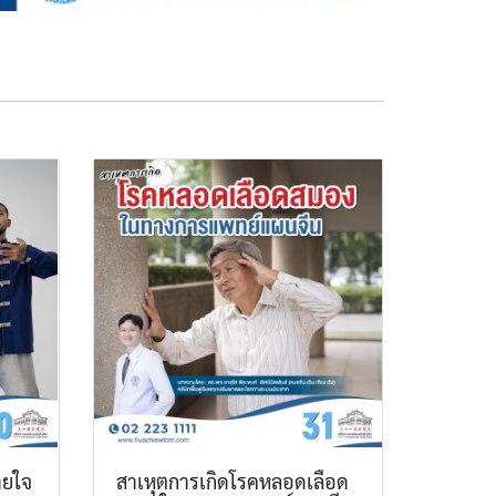
ายใจ
สาเหุตการเกิดโรคหลอดเลือด