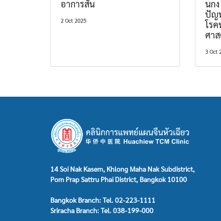
อาการสั่น
นกง
ปัญ
2 Oct 2025
โรค
ศาส
3 Oct 
14 Soi Nak Kasem, Khlong Maha Nak Subdistrict,
Pom Prap Sattru Phai District, Bangkok 10100
Bangkok Branch: Tel. 02-223-1111
Sriracha Branch: Tel. 038-199-000