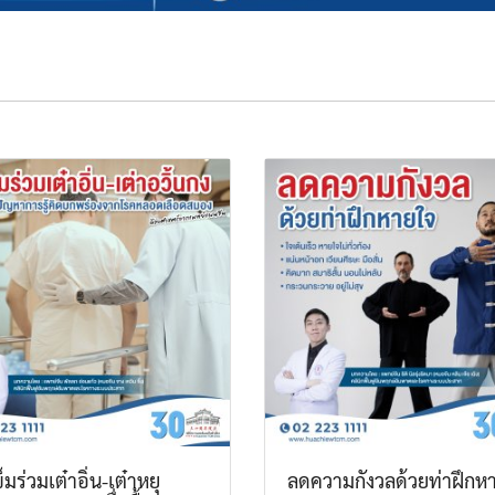
ข็มร่วมเต๋าอิ่น-เต๋าหยุ
ลดความกังวลด้วยท่าฝึกห