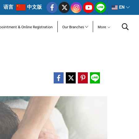
语言
中文版
EN
pointment & Online Registration
Our Branches
More