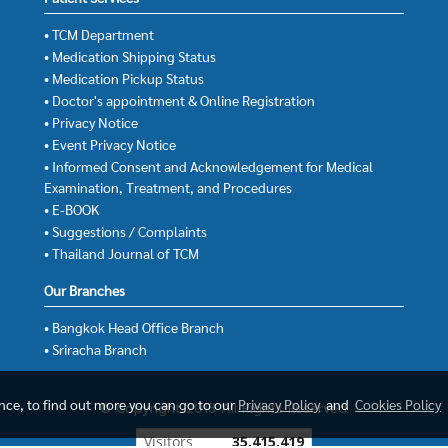
• TCM Department
• Medication Shipping Status
• Medication Pickup Status
• Doctor's appointment & Online Registration
• Privacy Notice
• Event Privacy Notice
• Informed Consent and Acknowledgement for Medical
Examination, Treatment, and Procedures
• E-BOOK
• Suggestions / Complaints
• Thailand Journal of TCM
Our Branches
• Bangkok Head Office Branch
• Sriracha Branch
ence, to find out more you can go to our
Privacy Policy
and
Cookies Policy
© Copyright 2018 All Rights Reserved.
Today's visitor
1