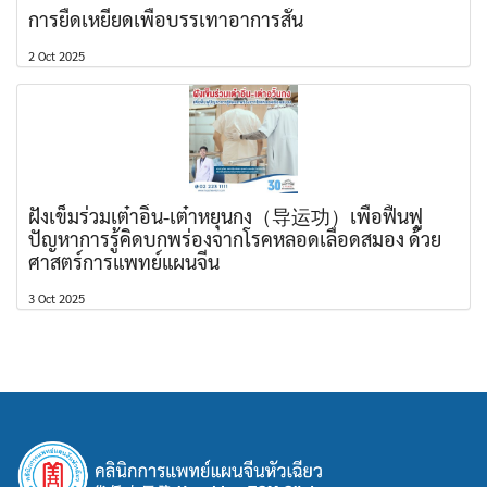
การยืดเหยียดเพื่อบรรเทาอาการสั่น
2 Oct 2025
ฝังเข็มร่วมเต๋าอิ่น-เต๋าหยุนกง（导运功）เพื่อฟื้นฟู
ปัญหาการรู้คิดบกพร่องจากโรคหลอดเลือดสมอง ด้วย
ศาสตร์การแพทย์แผนจีน
3 Oct 2025