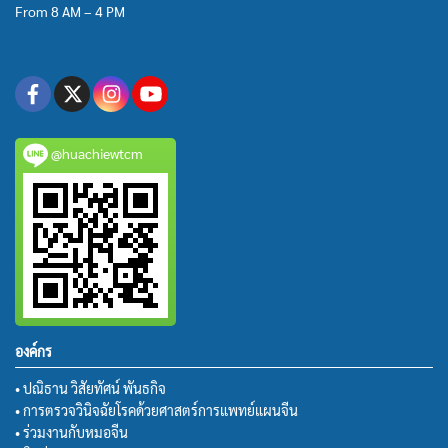
From 8 AM – 4 PM
@huachiewtcm
องค์กร
• ปณิธาน วิสัยทัศน์ พันธกิจ
• การตรวจวินิจฉัยโรคด้วยศาสตร์การแพทย์แผนจีน
• ร่วมงานกับหมอจีน