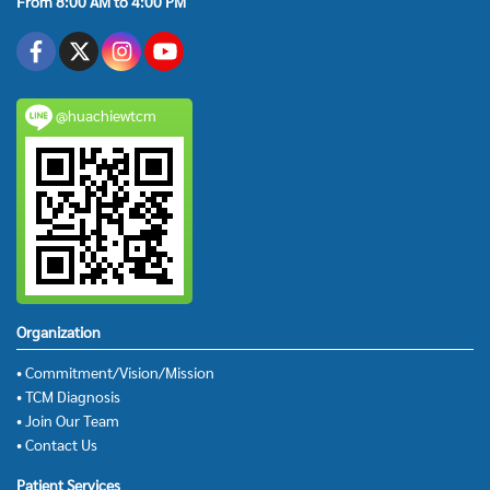
From 8:00 AM to 4:00 PM
@huachiewtcm
Organization
• Commitment/Vision/Mission
• TCM Diagnosis
• Join Our Team
• Contact Us
Patient Services