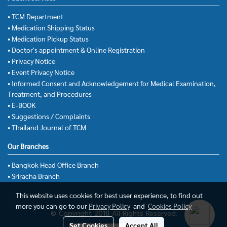
• TCM Department
• Medication Shipping Status
• Medication Pickup Status
• Doctor's appointment & Online Registration
• Privacy Notice
• Event Privacy Notice
• Informed Consent and Acknowledgement for Medical Examination,
Treatment, and Procedures
• E-BOOK
• Suggestions / Complaints
• Thailand Journal of TCM
Our Branches
• Bangkok Head Office Branch
• Sriracha Branch
This website uses cookies for best user experience, to find out
more you can go to our
Privacy Policy
and
Cookies Policy
© Copyright 2018 All Rights Reserved.
Set Cookies
Accept All