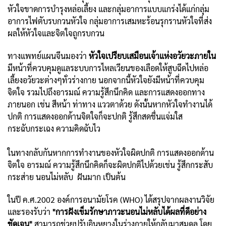
หัวใจขาดการบำรุงหล่อเลี้ยง และกลุ่มอาการแบบแกร่งได้แก่กลุ่ม
อาการไฟตับรบกวนหัวใจ กลุ่มอาการเสมหะร้อนรุกรานหัวใจที่ส่ง
ผลให้หัวใจและจิตใจถูกรบกวน
ทางแพทย์แผนจีนมองว่า
หัวใจเปรียบเสมือนเจ้าแห่งอวัยวะภายใน
มีหน้าที่ควบคุมดูแลระบบการไหลเวียนของเลือดให้สูบฉีดไปหล่อ
เลี้ยงอวัยวะต่างๆทั่วร่างกาย นอกจากนี้หัวใจยังมีหน้าที่ควบคุม
จิตใจ รวมไปถึงอารมณ์ ความรู้สึกนึกคิด และการแสดงออกทาง
ภายนอก เช่น สีหน้า ท่าทาง แววตาด้วย ดังนั้นหากหัวใจทำงานได้
ปกติ การแสดงออกด้านจิตใจก็จะปกติ รู้สึกสดชื่นแจ่มใส
กระฉับกระเฉง ความคิดฉับไว
ในทางกลับกันหากการทำงานของหัวใจผิดปกติ การแสดงออกด้าน
จิตใจ อารมณ์ ความรู้สึกนึกคิดก็จะผิดปกติไปด้วยเช่น รู้สึกกระสับ
กระส่าย นอนไม่หลับ ฝันมาก เป็นต้น
ในปี ค.ศ.2002 องค์การอนามัยโรค (WHO) ได้สรุปจากผลงานวิจัย
และรองรับว่า
"การฝังเข็มรักษาภาวะนอนไม่หลับได้ผลที่ดีอย่าง
ชัดเจน"
สามารถช่วยปรับอินหยางในร่างกายให้กลับมาสมดุล โดย