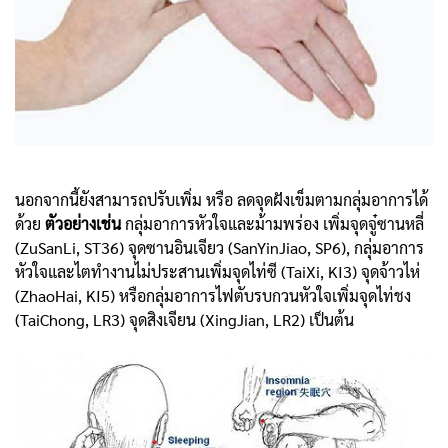
นอกจากนี้ยังสามารถปรับเพิ่ม หรือ ลดจุดฝังเข็มตามกลุ่มอาการได้
ด้วย
ตัวอย่างเช่น
กลุ่มอาการหัวใจและม้ามพร่อง เพิ่มจุดจู๋ซานหลี่
(ZuSanLi, ST36) จุดซานอินเจียว (SanYinJiao, SP6), กลุ่มอาการ
หัวใจและไตทำงานไม่ประสานเพิ่มจุดไท่ซี (TaiXi, KI3) จุดจ้าวไห่
(ZhaoHai, KI5) หรือกลุ่มอาการไฟตับรบกวนหัวใจเพิ่มจุดไท่ชง
(TaiChong, LR3) จุดสิงเจียน (XingJian, LR2) เป็นต้น