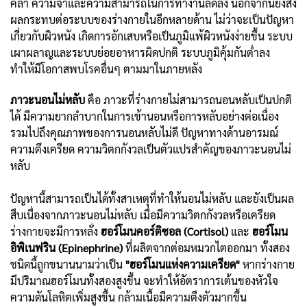
คล้ำ ความจำและความสามารถในการทำงานลดลง นอกจากนี้ยังส่ง
ผลกระทบต่อระบบของร่างกายในอีกหลายด้าน ไม่ว่าจะเป็นปัญหา
เกี่ยวกับผิวหนัง เกิดการอักเสบหรือเป็นภูมิแพ้ผิวหนังง่ายขึ้น ระบบ
เผาผลาญและระบบย่อยอาหารผิดปกติ ระบบภูมิคุ้มกันต่ำลง
ทำให้มีโอกาสพบโรคอื่นๆ ตามมาในภายหลัง
ภาวะนอนไม่หลับ
คือ ภาวะที่ร่างกายไม่สามารถนอนหลับเป็นปกติ
ได้ มีความยากลำบากในการเข้านอนหรือการหลับอย่างต่อเนื่อง
รวมไปถึงคุณภาพของการนอนหลับไม่ดี ปัญหาทางด้านอารมณ์
ความตึงเครียด ความวิตกกังวลเป็นตัวแปรสำคัญของภาวะนอนไม่
หลับ
ปัญหานี้สามารถเป็นได้ทั้งสาเหตุที่ทำให้นอนไม่หลับ และยังเป็นผล
สืบเนื่องจากภาวะนอนไม่หลับ เมื่อมีความวิตกกังวลหรือเครียด
ร่างกายจะมีการหลั่ง
ฮอร์โมนคอร์ติซอล (Cortisol)
และ
ฮอร์โมน
อิพิเนฟริน (Epinephrine)
ที่ผลิตจากต่อมหมวกไตออกมา ทั้งสอง
ชนิดนี้ถูกขนานนามว่าเป็น
"ฮอร์โมนแห่งความเครียด"
หากร่างกาย
มีปริมาณฮอร์โมนทั้งสองสูงขึ้น จะทำให้อัตราการเต้นของหัวใจ
ความดันโลหิตเพิ่มสูงขึ้น กล้ามเนื้อมีความตึงตัวมากขึ้น