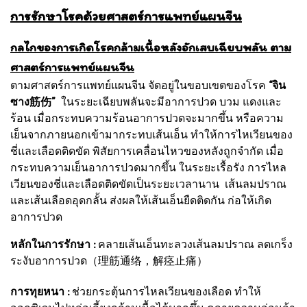
การรักษาโรคด้วยศาสตร์การแพทย์แผนจีน
กลไกของการเกิดโรคกล้ามเนื้อหลังอักเสบเฉียบพลัน ตาม
ศาสตร์การแพทย์แผนจีน
ตามศาสตร์การแพทย์แผนจีน จัดอยู่ในขอบเขตของโรค
“จิน
ซาง筋伤”
ในระยะเฉียบพลันจะมีอาการปวด บวม แดงและ
ร้อน เมื่อกระทบความร้อนอาการปวดจะมากขึ้น หรือความ
เย็นจากภายนอกเข้ามากระทบเส้นเอ็น ทำให้การไหเวียนของ
ชี่และเลือดติดขัด พิสัยการเคลื่อนไหวของหลังถูกจำกัด เมื่อ
กระทบความเย็นอาการปวดมากขึ้น ในระยะเรื้อรัง การไหล
เวียนของชี่และเลือดติดขัดเป็นระยะเวลานาน เส้นลมปราณ
และเส้นเลือดอุดกลั้น ส่งผลให้เส้นเอ็นยืดติดกัน ก่อให้เกิด
อาการปวด
หลักในการรักษา :
คลายเส้นเอ็นทะลวงเส้นลมปราณ ลดเกร็ง
ระงับอาการปวด（理筋通络，解痉止痛）
การทุยหนา :
ช่วยกระตุ้นการไหลเวียนของเลือด ทำให้