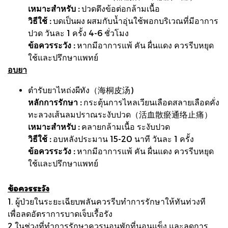
เหมาะสำหรับ :
ปวดตึงข้อต่อกล้ามเนื้อ
วิธีใช้ :
บดเป็นผง ผสมกับน้ำอุ่นใช้พอกบริเวณที่มีอาการ
ปวด วันละ 1 ครั้ง 4-6 ชั่วโมง
ข้อควรระวัง :
หากมีอาการแพ้ คัน ผื่นแดง ควรรีบหยุด
ใช้และปรึกษาแพทย์
อบยา
ตำรับยาไหถ่งผีทัง（海桐皮汤)
หลักการรักษา :
กระตุ้นการไหลเวียนเลือดสลายเลือดคั่ง
ทะลวงเส้นลมปราณระงับปวด（活血散瘀通络止痛）
เหมาะสำหรับ :
คลายกล้ามเนื้อ ระงับปวด
วิธีใช้ :
อบหลังประมาน 15-20 นาที วันละ 1 ครั้ง
ข้อควรระวัง :
หากมีอาการแพ้ คัน ผื่นแดง ควรรีบหยุด
ใช้และปรึกษาแพทย์
ข้อควรระวัง
1. ผู้ป่วยในระยะเฉียบพลันควรรีบทำการรักษาให้ทันท่วงที
เพื่อลดอัตราการบาดเจ็บเรื้อรัง
2.ในช่วงที่ทำการรักษาควรนอนพักที่นอนแข็ง และลดการ