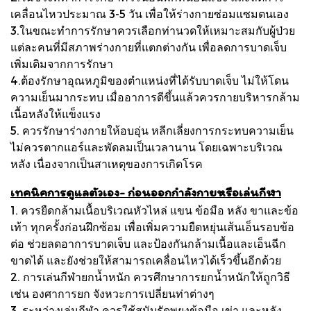
เคลื่อนไหวประมาณ 3-5 วัน เพื่อให้ร่างกายซ่อมแซมตนเอง
3.ในขณะทำการรักษาควรเลือกท่านวดให้เหมาะสมกับผู้ป่วย
แต่ละคนที่มีสภาพร่างกายที่แตกต่างกัน เพื่อลดการบาดเจ็บ
เพิ่มเติมจากการรักษา
4.ต้องรักษาอุณหภูมิของตำแหน่งที่ได้รับบาดเจ็บ ไม่ให้โดน
ความเย็นมากระทบ เมื่ออาการดีขึ้นแล้วควรกายบริหารกล้าม
เนื้อหลังให้แข็งแรง
5. ควรรักษาร่างกายให้อบอุ่น หลีกเลี่ยงการกระทบความเย็น
ไม่ควรตากแอร์และพัดลมเป็นเวลานาน โดยเฉพาะบริเวณ
หลัง เนื่องจากเป็นสาเหตุของการเกิดโรค
เทคนิคการดูแลตัวเอง- ก่อนออกกำลังกายหรือเล่นกีฬา
1. ควรยืดกล้ามเนื้อบริเวณหัวไหล่ แขน ข้อมือ หลัง ขาและข้อ
เท้า ทุกครั้งก่อนฝึกซ้อม เพื่อเพิ่มความยืดหยุ่นเส้นเอ็นรอบข้อ
ต่อ ช่วยลดอาการบาดเจ็บ และป้องกันกล้ามเนื้อและเอ็นฉีก
ขาดได้ และยังช่วยให้สามารถเคลื่อนไหวได้เร็วขึ้นอีกด้วย
2. การเล่นกีฬายกน้ำหนัก ควรศึกษาการยกน้ำหนักให้ถูกวิธี
เช่น องศาการยก จังหวะการเปลี่ยนท่าต่างๆ
3. ระหว่างเล่นกีฬา ควรใช้สนับรัดพยุงข้อมือ เข่า และหลัง