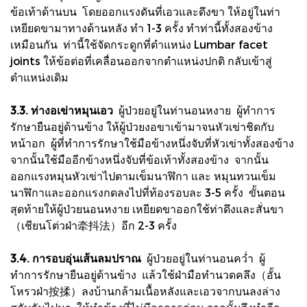
ข้อเท้าด้านบน โดยออกแรงดันที่เอวและดึงขา ให้อยู่ในท่า
เหยียดขามาทางด้านหลัง ทำ 1-3 ครั้ง ทำท่านี้ทั้งสองข้าง
เหมือนกัน ท่านี้ใช้จัดกระดูกที่ตำแหน่ง Lumbar facet
joints ให้ข้อต่อที่เคลื่อนออกจากตำแหน่งปกติ กลับเข้าสู่
ตำแหน่งเดิม
3.3. ท่างอเข่าหมุนเอว
ผู้ป่วยอยู่ในท่านอนหงาย ผู้ทำการ
รักษายืนอยู่ด้านข้าง ให้ผู้ป่วยงอขาเข้ามาจนหัวเข่าชิดกับ
หน้าอก ผู้ที่ทำการรักษาใช้มือข้างหนึ่งจับที่หัวเข่าทั้งสองข้าง
จากนั้นใช้มืออีกข้างหนึ่งจับที่ข้อเท้าทั้งสองข้าง จากนั้น
ออกแรงหมุนหัวเข่าไปตามเข็มนาฬิกา และ หมุนทวนเข็ม
นาฬิกาและออกแรงกดลงไปที่ท้องรอบละ 3-5 ครั้ง ขั้นตอน
สุดท้ายให้ผู้ป่วยนอนหงาย เหยียดขาออกใช้ท่าดึงและสั่นขา
（เชียนโต่วฝ่า牵抖法）อีก 2-3 ครั้ง
3.4. การอบอุ่นเส้นลมปราณ
ผู้ป่วยอยู่ในท่านอนคว่ำ ผู้
ทำการรักษายืนอยู่ด้านข้าง แล้วใช้ฝ่ามือทำนวดคลึง（อั้น
โหรวฝ่า按揉）ลงบ้านกล้ามเนื้อหลังและเอวจากบนลงล่าง