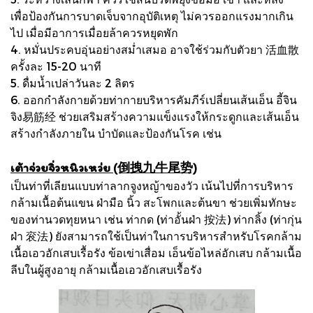
เพื่อป้องกันการบาดเจ็บจากอุบัติเหตุ ไม่ควรออกแรงมากเกิน
ไป เมื่อมีอาการเมื่อยล้าควรหยุดพัก
4. หมั่นประคบอุ่นอย่างสม่ำเสมอ อาจใช้ร่วมกับตัวยา 活血散
ครั้งละ 15-20 นาที
5. ดื่มน้ำเปล่าวันละ 2 ลิตร
6. ออกกำลังกายด้วยท่ากายบริหารคัมภีร์เปลี่ยนเส้นเอ็น อี้จิน
จิง易筋经 ช่วยเสริมสร้างความแข็งแรงให้กระดูกและเส้นเอ็น
สร้างกำลังภายใน บำบัดและป้องกันโรค เช่น
เต้าจ่วยจิ่วหนิวเหว่ย (倒拽九牛尾势)
เป็นท่าที่เลียนแบบท่าลากจูงหญ้าของวัว เน้นไปที่การบริหาร
กล้ามเนื้อต้นแขน ฝ่ามือ นิ้ว สะโพกและต้นขา ช่วยเพิ่มทักษะ
ของท่านวดทุยหนา เช่น ท่ากด (ท่าอั้นฝ่า 按法) ท่ากลิ้ง (ท่ากุ่น
ฝ่า 衮法) ยังสามารถใช้เป็นท่าในการบริหารสำหรับโรคกล้าม
เนื้อเอวอักเสบเรื้อรัง ข้อเข่าเสื่อม เอ็นข้อไหล่อักเสบ กล้ามเนื้อ
ลีบในผู้สูงอายุ กล้ามเนื้อเอวอักเสบเรื้อรัง