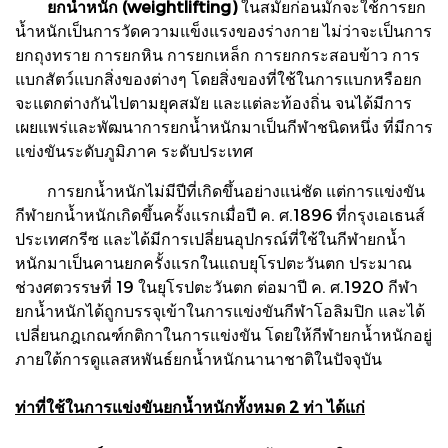
ยกน้ำหนัก (weightlifting)
ในสมัยก่อนมักจะใช้การยก
น้ำหนักเป็นการวัดความแข็งแรงของร่างกาย ไม่ว่าจะเป็นการ
ยกถุงทราย การยกหิน การยกเหล็ก การยกกระสอบข้าว การ
แบกสัตว์แบกสิ่งของต่างๆ โดยสิ่งของที่ใช้ในการแบกหรือยก
จะแตกต่างกันไปตามยุคสมัย และแต่ละท้องถิ่น จนได้มีการ
เผยแพร่และพัฒนาการยกน้ำหนักมาเป็นกีฬาชนิดหนึ่ง ที่มีการ
แข่งขันระดับภูมิภาค ระดับประเทศ
การยกน้ำหนักไม่มีปีที่เกิดขึ้นอย่างแน่ชัด แต่การแข่งขัน
กีฬายกน้ำหนักเกิดขึ้นครั้งแรกเมื่อปี ค. ศ.1896 ที่กรุงเอเธนส์
ประเทศกรีซ และได้มีการเปลี่ยนอุปกรณ์ที่ใช้ในกีฬายกน้ำ
หนักมาเป็นคานยกครั้งแรกในแถบยุโรปตะวันตก ประมาณ
ช่วงศตวรรษที่ 19 ในยุโรปตะวันตก ต่อมาปี ค. ศ.1920 กีฬา
ยกน้ำหนักได้ถูกบรรจุเข้าในการแข่งขันกีฬาโอลิมปิก และได้
เปลี่ยนกฎเกณฑ์กติกาในการแข่งขัน โดยให้กีฬายกน้ำหนักอยู่
ภายใต้การดูแลสหพันธ์ยกน้ำหนักนานาชาติในปัจจุบัน
ท่าที่ใช้ในการแข่งขันยกน้ำหนักทั้งหมด 2 ท่า ได้แก่