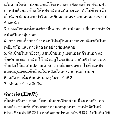
เมื่อหายใจเข้า ปล่อยแขนไว้ระหว่างขาทั้งสองข้าง พร้อมกับ
กำหมัดทั้งสองข้าง ให้หลังหมัดชนกัน เอนลำตัวไปข้างหน้า
เล็กน้อย ผ่อนคลายบ่าไหล่ เหยียดศอกตรง สายตามองตรงไป
ข้างหน้า
3. ยกหมัดสองทั้งสองข้างขึ้นมาระดับหน้าอก เปลี่ยนจากท่ากำ
หมัดเป็นท่าอุ้มบอล
4. กางแขนทั้งสองข้างออก ให้อยู่ในแนวระนาบเดียวกับไหล่
เหยียดมือ และกางนิ้วออกอย่างผ่อนคลาย
5. หันซ้ายในท่ายิงธนู แขนซ้ายหมุนแขนออกด้านนอก งอ
ข้อศอกและกำหมัด ให้หมัดอยู่ในระดับเดียวกับหัวไหล่ ย่อเข่า
ซ้ายไม่ให้ย่อเกินปลายเท้าซ้าย เหยียดแขนขวาไปด้านหลัง
และหมุนแขนเข้าด้านใน หลังมือห่างจากก้นเล็กน้อย
6. หลังจากนั้นหันกลับมาอยู่ในท่าข้อที่2
7. ทำสองข้างสลับกัน
ท่ากงเว่ย (工尾势)
เป็นท่าบริหารเอวสะโพก เน้นการฝึกกล้ามเนื้อคอ หลัง เอว
และก้น ช่วยเพิ่มทักษะของท่านวดทุยหนา เช่นท่าดัดไหล่
(ปานเจียนฝ่า 扳肩法) ท่าดัดเอว(ปานเยาฝ่า扳腰法) เป็นต้น ใช้