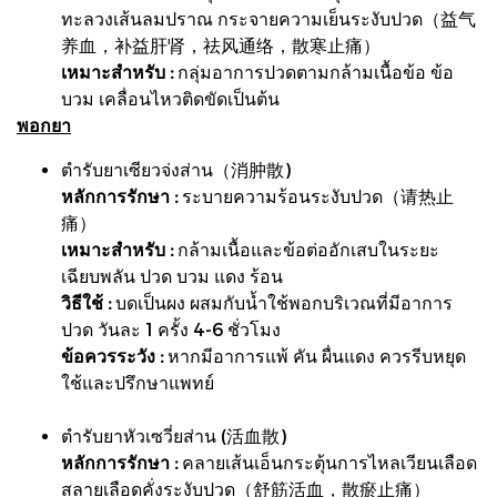
ทะลวงเส้นลมปราณ กระจายความเย็นระงับปวด（益气
养血，补益肝肾，祛风通络，散寒止痛）
เหมาะสำหรับ :
กลุ่มอาการปวดตามกล้ามเนื้อข้อ ข้อ
บวม เคลื่อนไหวติดขัดเป็นต้น
พอกยา
ตำรับยาเซียวจ่งส่าน（消肿散)
หลักการรักษา :
ระบายความร้อนระงับปวด（请热止
痛）
เหมาะสำหรับ :
กล้ามเนื้อและข้อต่ออักเสบในระยะ
เฉียบพลัน ปวด บวม แดง ร้อน
วิธีใช้ :
บดเป็นผง ผสมกับน้ำใช้พอกบริเวณที่มีอาการ
ปวด วันละ 1 ครั้ง 4-6 ชั่วโมง
ข้อควรระวัง :
หากมีอาการแพ้ คัน ผื่นแดง ควรรีบหยุด
ใช้และปรึกษาแพทย์
ตำรับยาหัวเซวี่ยส่าน (活血散)
หลักการรักษา :
คลายเส้นเอ็นกระตุ้นการไหลเวียนเลือด
สลายเลือดคั่งระงับปวด（舒筋活血，散瘀止痛）