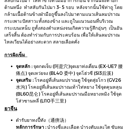
สลับกันไปมา ให้ทำข้างที่ไม่มีอาการก่อน จากนั้นจึงทำอีก
ด้านหนึ่ง ทำสลับกันไปมา 3- 5 รอบ หลังจากนั้นใช้ท่าถู โดย
กล้ามเนื้อด้านข้างฝ่ามือถูขึ้นลงไปมาตามแนวเส้นลมปราณ
กระเพาะปัสสาวะทั้งสองข้าง และถูในแนวนอนที่บริเวณ
กระเบนเหน็บ ถูทั้งสองตำแหน่งจนเกิดความรู้สึกอุ่นๆ เป็นอัน
เสร็จสิ้น ต้องทำร่วมกับการประคบร้อน เพื่อให้เส้นลมปราณ
ไหลเวียนได้อย่างสะดวก สลายเลือดคั่ง
การฝังเข็ม
จุดหลัก :
จุดกดเจ็บ (阿是穴)จุดเยาท่งเตี่ยน (EX-UE7 腰
痛点) จุดเหว่ยจง (BL40 委中) จุดโฮ่วซี (SI3后溪)
จุดเสริม :
โรคอยู่ที่เส้นลมปราณตู ใช้จุดสุ่ยโกว (GV26
水沟) โรคอยู่ที่เส้นลมปราณเท้าไท่หยาง ใช้จุดคุนหลุน
(BL60昆仑) โรคอยู่ที่เส้นลมปราณมือหยางหมิง ใช้จุด
โส่วซานหลี่ (LI10手三里)
ยาจีน
ตำรับยาทงปี้ทัง（通痹汤）
หลักการรักษา :
บำรุงชี่และเลือด บำรุงตับและไต ขับลม