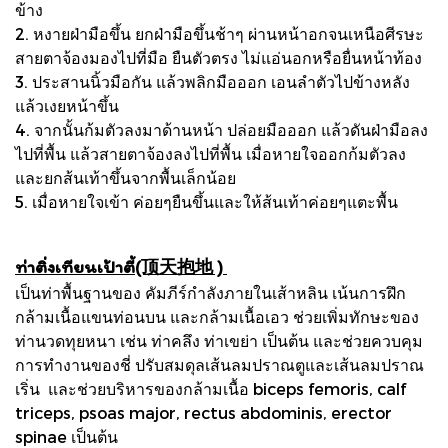
ข้าง
2. หงายฝ่ามือขึ้น ยกฝ่ามือขึ้นช้าๆ ผ่านหน้าอกจนเหนือศีรษะ
สายตาจ้องมองไปที่มือ ยืนตัวตรง ไม่แอ่นอกหรือยื่นหน้าท้อง
3. ประสานนิ้วมือกัน แล้วพลิกมือออก เอนลำตัวไปข้างหลัง
แล้วเงยหน้าขึ้น
4. จากนั้นก้มตัวลงมาด้านหน้า ปล่อยมือออก แล้วดันฝ่ามือลง
ไปที่พื้น แล้วสายตาจ้องลงไปที่พื้น เมื่อหายใจออกก้มตัวลง
และยกส้นเท้าขึ้นจากพื้นเล็กน้อย
5. เมื่อหายใจเข้า ค่อยๆยืนขึ้นและให้ส้นเท้าค่อยๆแตะพื้น
ท่าติ่งเทียนเป้าตี้(顶天抱地 )
เป็นท่าพื้นฐานของ คัมภีร์กำลังภายในเส้าหลิน เน้นการฝึก
กล้ามเนื้อแขนท่อนบน และกล้ามเนื้อเอว ช่วยเพิ่มทักษะของ
ท่านวดทุยหนา เช่น ท่าคลึง ท่าเขย่า เป็นต้น และช่วยควบคุม
การทำงานของชี่ ปรับสมดุลเส้นลมปราณตูและเส้นลมปราณ
เริ่น และช่วยบริหารของกล้ามเนื้อ biceps femoris, calf
triceps, psoas major, rectus abdominis, erector
spinae เป็นต้น