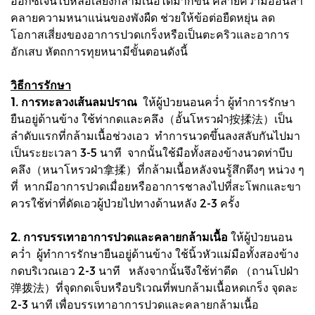
ออกซิเจนไปหล่อเลี้ยงกล้ามเนื้อได้มากขึ้น คลายความอ่อนล้า
คลายความหนาแน่นของพังผืด ช่วยให้ข้อต่อยืดหยุ่น ลด
โอกาสเสี่ยงของอาการปวดเกร็งหรือเป็นตะคริวและอาการ
อักเสบ หัตถการทุยหนามีขั้นตอนดังนี้
วิธีการรักษา
1. การทะลวงเส้นลมปราณ
ให้ผู้ป่วยนอนคว่ำ ผู้ทำการรักษา
ยืนอยู่ด้านข้าง ใช้ท่ากดและคลึง（อั้นโหรวฝ่า按揉法）เป็น
ลำดับแรกที่กล้ามเนื้อช่วงเอว ทำการนวดขึ้นลงสลับกันไปมา
เป็นระยะเวลา 3-5 นาที จากนั้นใช้มือทั้งสองข้างนวดท่าบีบ
คลึง（หนาโหรวฝ่า拿揉）ที่กล้ามเนื้อหลังจนรู้สึกตึงๆ หน่วง ๆ
ที่ หากมีอาการปวดเมื่อยหรืออาการชาลงไปที่สะโพกและขา
ควรใช้ท่าที่ดัดเอวผู้ป่วยไปทางด้านหลัง 2-3 ครั้ง
2. การบรรเทาอาการปวดและคลายกล้ามเนื้อ
ให้ผู้ป่วยนอน
คว่ำ ผู้ทำการรักษายืนอยู่ด้านข้าง ใช้นิ้วหัวแม่มือทั้งสองข้าง
กดบริเวณเอว 2-3 นาที หลังจากนั้นจึงใช้ท่าดีด （ถานโปฝ่า
弹拨法）ที่จุดกดเจ็บหรือบริเวณที่พบกล้ามเนื้อหดเกร็ง จุดละ
2-3 นาที เพื่อบรรเทาอาการปวดและคลายกล้ามเนื้อ