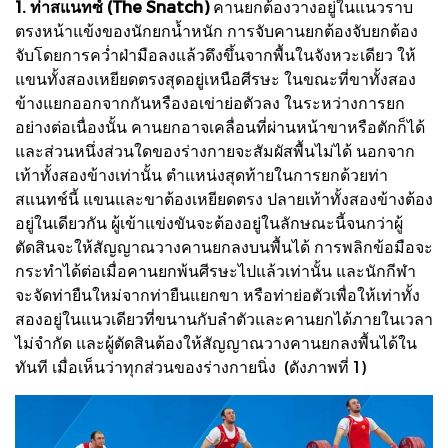
1. ท่าสแนทซ์ (The Snatch)
คานยกต้องวางอยู่ในแนวราบ
ตรงหน้าแข้งของนักยกน้ำหนัก การจับคานยกต้องจับยกต้อง
จับโดยการคว่ำฝ่ามือลงแล้วดึงขึ้นจากพื้นในจังหวะเดียว ให้
แขนทั้งสองเหยียดตรงสุดอยู่เหนือศีรษะ ในขณะที่ขาทั้งสอง
ข้างแยกออกจากกันหรืองอเข่าย่อตัวลง ในระหว่างการยก
อย่างต่อเนื่องนั้น คานยกอาจเคลื่อนที่ผ่านหน้าขาหรือตักก็ได้
และส่วนหนึ่งส่วนใดของร่างกายจะสัมผัสพื้นไม่ได้ นอกจาก
เท้าทั้งสองข้างเท่านั้น ตำแหน่งสุดท้ายในการยกด้วยท่า
สแนทช์นี้ แขนและขาต้องเหยียดตรง ปลายเท้าทั้งสองข้างต้อง
อยู่ในเดียวกัน ผู้เข้าแข่งขันจะต้องอยู่ในลักษณะนี้จนกว่าผู้
ตัดสินจะให้สัญญาณวางคานยกลงบนพื้นได้ การพลิกข้อมือจะ
กระทำได้ต่อเมื่อคานยกพ้นศีรษะไปแล้วเท่านั้น และนักกีฬา
จะจัดท่ายืนใหม่จากท่ายืนแยกขา หรือท่าย่อตัวเพื่อให้เท่าทั้ง
สองอยู่ในแนวเดียวที่ขนานกับลำตัวและคานยกได้ภายในเวลา
ไม่จำกัด และผู้ตัดสินต้องให้สัญญาณวางคานยกลงพื้นได้ใน
ทันที เมื่อเห็นว่าทุกส่วนของร่างกายนิ่ง (ดังภาพที่ 1)