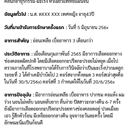
คลินิกอายุรกรรม-มะเร็ง หัวเฉียวแพทย์แผนจีน
ข้อมูลทั่วไป :
น.ส. ดXXX XXX เพศหญิง อายุ43ปี
วันที่มาเข้ารับการรักษาครั้งแรก :
วันที่ 5 มิถุนายน 256x
อาการสำคัญ :
อ่อนเพลีย เบื่ออาหาร 3 เดือนกว่า
ประวัติอาการ :
เมื่อเดือนกุมภาพันธ์ 2565 มีอาการเลือดออกทาง
ช่องคลอดผิดปกติ โดยมีเลือดออกกะปริดกะปรอยไม่หยุด เมื่อไป
ตรวจภายในที่โรงพยาบาลได้รับการวินิจฉัยว่าเป็นมะเร็งปากมดลูก
ระยะที่ 2 ได้ทำเคมีบำบัดไป 2 คอร์สจากทั้งหมด 3 คอร์ส(ล่าสุดคือ
ในวันที่ 30/5/256x) คอร์สที่ 3 กำหนดให้ในวันที่ 20/6/256x
อาการปัจจุบัน :
มีอาการอ่อนเพลีย เบื่ออาหาร ปากขม คอแห้ง ผม
ร่วง นอนไม่หลับ นอนหลับยาก ตื่นง่าย ปัสสาวะกลางคืน 6-7 ครั้ง
ยังมีอาการเลือดออกกะปริดกะปรอยทางช่องคลอดอยู่ ปวดเมื่อย
เอว รู้สึกตัวร้อน มีเหงื่อออกกลางคืน อุจจาระวันละครั้ง โดยมี
ลักษณะนิ่มเป็นก้อนดี