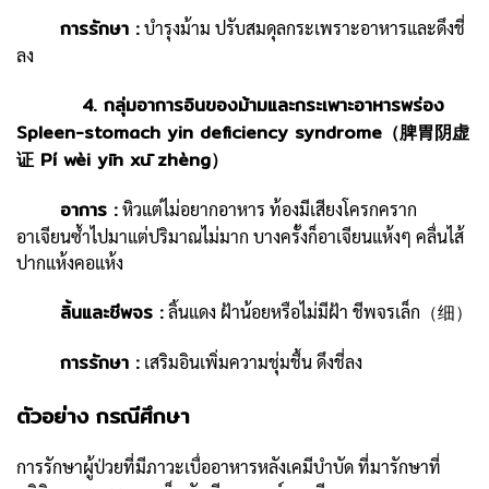
การรักษา :
บำรุงม้าม ปรับสมดุลกระเพราะอาหารและดึงชี่
ลง
4. กลุ่มอาการอินของม้ามและกระเพาะอาหารพร่อง
Spleen-stomach yin deficiency syndrome（脾胃阴虚
证 Pí wèi yīn xū zhèng）
อาการ :
หิวแต่ไม่อยากอาหาร ท้องมีเสียงโครกคราก
อาเจียนซ้ำไปมาแต่ปริมาณไม่มาก บางครั้งก็อาเจียนแห้งๆ คลื่นไส้
ปากแห้งคอแห้ง
ลิ้นและชีพจร :
ลิ้นแดง ฝ้าน้อยหรือไม่มีฝ้า ชีพจรเล็ก（细）
การรักษา :
เสริมอินเพิ่มความชุ่มชื้น ดึงชี่ลง
ตัวอย่าง กรณีศึกษา
การรักษาผู้ป่วยที่มีภาวะเบื่ออาหารหลังเคมีบำบัด ที่มารักษาที่