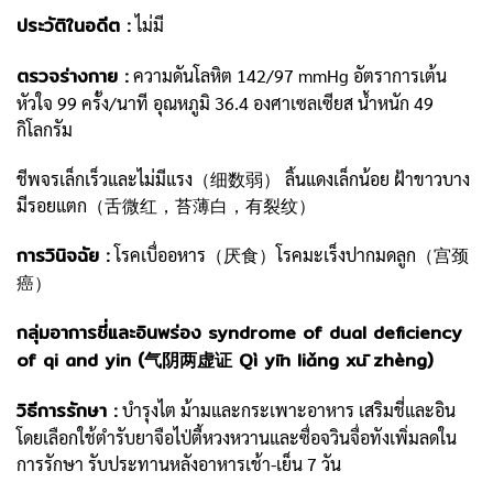
ประวัติในอดีต :
ไม่มี
ตรวจร่างกาย :
ความดันโลหิต 142/97 mmHg อัตราการเต้น
หัวใจ 99 ครั้ง/นาที อุณหภูมิ 36.4 องศาเซลเซียส น้ำหนัก 49
กิโลกรัม
ชีพจรเล็กเร็วและไม่มีแรง（细数弱） ลิ้นแดงเล็กน้อย ฝ้าขาวบาง
มีรอยแตก（舌微红，苔薄白，有裂纹）
การวินิจฉัย :
โรคเบื่ออหาร（厌食）โรคมะเร็งปากมดลูก（宫颈
癌）
กลุ่มอาการชี่และอินพร่อง syndrome of dual deficiency
of qi and yin (气阴两虚证 Qì yīn liǎng xū zhèng)
วิธีการรักษา :
บำรุงไต ม้ามและกระเพาะอาหาร เสริมชี่และอิน
โดยเลือกใช้ตำรับยาจือไป่ตี้หวงหวานและซื่อจวินจื่อทังเพิ่มลดใน
การรักษา รับประทานหลังอาหารเช้า-เย็น 7 วัน