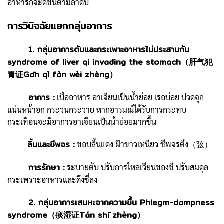
อาหารก็จะดีขึ้นตามลำดับ
การวินิจฉัยแยกกลุ่มอาการ
1. กลุ่มอาการตับและกระเพาะอาหารไม่ประสานกัน
syndrome of liver qi invading the stomach（肝气犯
胃证Gān qì fàn wèi zhèng）
อาการ :
เบื่ออาหาร อาเจียนเป็นน้ำย่อย เรอบ่อย ปวดจุก
แน่นหน้าอก กระวนกระวาย หากอารมณ์ได้รับการกระทบ
กระเทือนจะมีอาการอาเจียนเป็นน้ำย่อยมากขึ้น
ลิ้นและชีพจร :
ขอบลิ้นแดง ฝ้าขาวเหนียว ชีพจรตึง（弦）
การรักษา :
ระบายตับ ปรับการไหลเวียนของชี่ ปรับสมดุล
กระเพราะอาหารและดึงชี่ลง
2. กลุ่มอาการเสมหะจากความชื้น Phlegm-dampness
syndrome（痰湿证Tán shī zhèng）