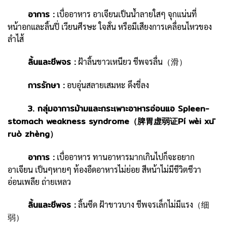
อาการ :
เบื่ออาหาร อาเจียนเป็นน้ำลายใสๆ จุกแน่นที่
หน้าอกและลิ้นปี่ เวียนศีรษะ ใจสั่น หรือมีเสียงการเคลื่อนไหวของ
ลำไส้
ลิ้นและชีพจร :
ฝ้าลิ้นขาวเหนียว ชีพจรลื่น（滑）
การรักษา :
อบอุ่นสลายเสมหะ ดึงชี่ลง
3. กลุ่มอาการม้ามและกระเพาะอาหารอ่อนแอ Spleen-
stomach weakness syndrome（脾胃虚弱证Pí wèi xū
ruò zhèng）
อาการ :
เบื่ออาหาร ทานอาหารมากเกินไปก็จะอยาก
อาเจียน เป็นๆหายๆ ท้องอืดอาหารไม่ย่อย สีหน้าไม่มีชีวิตชีวา
อ่อนเพลีย ถ่ายเหลว
ลิ้นและชีพจร :
ลิ้นซีด ฝ้าขาวบาง ชีพจรเล็กไม่มีแรง（细
弱）