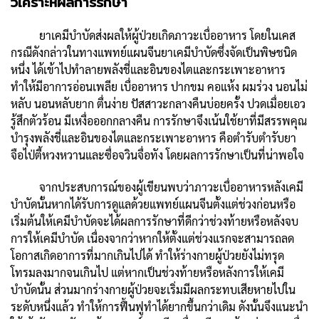
วิเคราะห์ผลการรักษา
ยาเคมีบำบัดส่งผลให้ผู้ป่วยเกิดภาวะเบื่ออาหาร โดยในเคส
กรณีดังกล่าวในทางแพทย์แผนจีนยาเคมีบำบัดซึ่งจัดเป็นพิษชนิด
หนึ่ง ได้เข้าไปทำลายพลังชี่และอินของไตและกระเพาะอาหาร
ทำให้มีอาการอ่อนเพลีย เบื่ออาหาร ปากขม คอแห้ง ผมร่วง นอนไม่
หลับ นอนหลับยาก ตื่นง่าย ปัสสาวะกลางคืนบ่อยครั้ง ปวดเมื่อยเอว
รู้สึกตัวร้อน มีเหงื่อออกกลางคืน การรักษาจึงเน้นใช้ยาที่มีสรรพคุณ
บำรุงพลังชี่และอินของไตและกระเพาะอาหาร คือตำรับตำรับยา
จือไป่ตี้หวงหวานและซื่อจวินจื่อทัง โดยผลการรักษาเป็นที่น่าพอใจ
จากประสบการณ์ของผู้เขียนพบว่าภาวะเบื่ออาหารหลังเคมี
บำบัดนั้นหากได้รับการดูแลด้วยแพทย์แผนจีนตั้งแต่ช่วงก่อนหรือ
เริ่มต้นให้เคมีบำบัดจะได้ผลการรักษาที่ดีกว่าช่วงท้ายหรือหลังจบ
การให้เคมีบำบัด เนื่องจากว่าหากให้ตั้งแต่ช่วงแรกจะสามารถลด
โอกาสเกิดอาการที่มากเกินไปได้ ทำให้ร่างกายผู้ป่วยยังไม่ทรุด
โทรมลงมากจนเกินไป แต่หากเป็นช่วงท้ายหรือหลังการให้เคมี
บำบัดนั้น ส่วนมากร่างกายผู้ป่วยจะเริ่มมีผลกระทบเสียหายไปใน
ระดับหนึ่งแล้ว ทำให้การฟื้นฟูทำได้ยากขึ้นกว่าเดิม ดังนั้นจึงแนะนำ