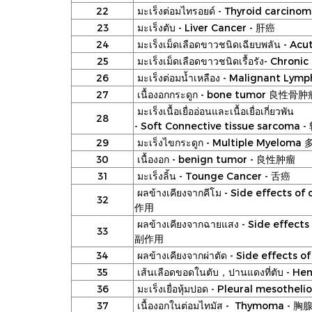
22
มะเร็งต่อมไทรอยด์ - Thyroid carci
23
มะเร็งตับ - Liver Cancer - 肝癌
24
มะเร็งเม็ดเลือดขาวชนิดเฉียบพลัน -
25
มะเร็งเม็ดเลือดขาวชนิดเรื้อรัง- Ch
26
มะเร็งต่อมนํ้าเหลือง - Malignant
27
เนื้องอกกระดูก - bone tumor 良性骨
มะเร็งเนื้อเยื่ออ่อนและเนื้อเยื่อเกี่ยวพัน
28
- Soft Connective tissue sarcom
29
มะเร็งไขกระดูก - Multiple Myelo
30
เนื้องอก - benign tumor - 良性肿瘤
31
มะเร็งลิ้น - Tounge Cancer - 舌癌
ผลข้างเคียงจากคีโม - Side effects
32
作用
ผลข้างเคียงจากฉายแสง - Side effect
33
副作用
34
ผลข้างเคียงจากผ่าตัด - Side effect
35
เส้นเลือดขอดในตับ，ปานแดงที่ตับ -
36
มะเร็งเยื่อหุ้มปอด - Pleural mesot
37
เนื้องอกในต่อมไทมัส - Thymoma - 胸