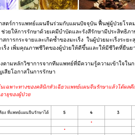
สตร์การแพทย์แผนจีนร่วมกับแผนปัจจุบัน ฟื้นฟูผู้ป่วยโรคม
ช่วยให้การรักษาด้วยเคมีบำบัดและรังสีรักษา
มีประสิทธิภาพ
อกาสการกระจาย
และเกิดซ้ำของมะเร็ง ในผู้ป่วยมะเร็งระย
็ง เพิ่มคุณภาพชีวิตของผู้ป่วยให้ดีขึ้นและให้มีชีวิตที่ยืนยาว
ามหลักวิชาการจากทีมแพทย์ที่มีความรู้ความเข้าใจในก
องสูญเสียโอกาสในการรักษา
จีนเฉพาะทางของคลินิกหัวเฉียวแพทย์แผนจีน
รักษาแล้วได้ผลดี
ายุของผู้ป่วย
ยง ที่แพทย์แผนจีนรักษาได้
5
4
3
*
*