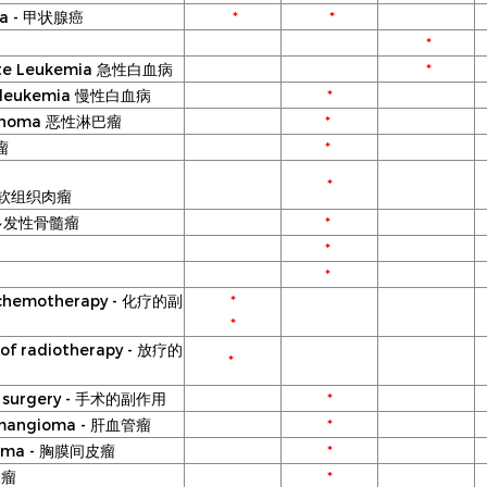
noma - 甲状腺癌
*
*
*
 Acute Leukemia 急性白血病
*
ronic leukemia 慢性白血病
*
 Lymphoma 恶性淋巴瘤
*
肿瘤
*
*
a - 软组织肉瘤
ma 多发性骨髓瘤
*
*
*
 of chemotherapy - 化疗的副
*
*
s of radiotherapy - 放疗的
*
s of surgery - 手术的副作用
*
 Hemangioma - 肝血管瘤
*
helioma - 胸膜间皮瘤
*
腺瘤
*