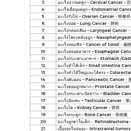
3
มะเร็งปากมดลูก – Cervical Cancer -
4
มะเร็งเยื่อบุมดลูก – Endometrial C
5
มะเร็งรังไข่ – Ovarian Cancer - 卵巢癌
6
มะเร็งปอด – Lung Cancer - 肺癌
7
มะเร็งกล่องเสียง – Laryngeal Cancer 
8
มะเร็งโพรงหลังจมูก – Nasopharynge
9
มะเร็งทอนซิล – Cancer of tonsil - 
10
มะเร็งหลอดอาหาร – Esophageal Can
11
มะเร็งกระเพาะอาหาร - Stomach /Gas
12
มะเร็งลำไส้เล็ก – Small intestine C
13
มะเร็งลำไส้ใหญ่และไส้ตรง – Colorec
14
มะเร็งตับอ่อน – Pancreatic Cancer 
15
มะเร็งต่อมลูกหมาก – Prostate Canc
16
มะเร็งกระเพาะปัสสาวะ – Bladder Ca
17
มะเร็งอัณฑะ – Testicular Cancer -
18
มะเร็งไต – Kidney Cancer - 肾癌
19
มะเร็งกระดูก – Bone Cancer - 骨肉瘤
20
มะเร็งลูกตาในเด็ก - Retinoblastoma
21
เนื้องอกในสมอง - Intracranial tumor