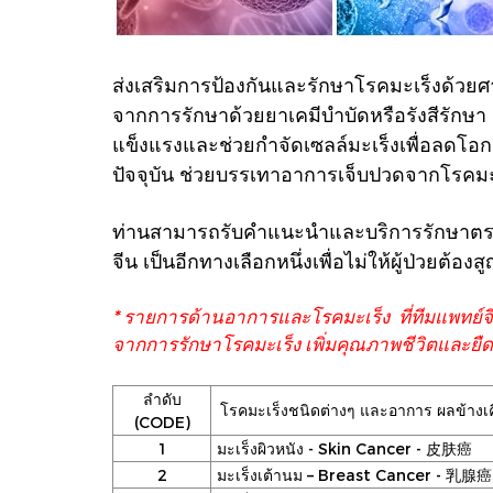
ส่งเสริมการป้องกันและรักษาโรคมะเร็งด้วยศา
จากการรักษาด้วยยาเคมีบำบัดหรือรังสีรักษา 
แข็งแรงและช่วยกำจัดเซลล์มะเร็งเพื่อลดโ
ปัจจุบัน ช่วยบรรเทาอาการเจ็บปวด
จากโรคมะเร
ท่านสามารถรับคำแนะนำและบริการรักษาตรงต
จีน เป็นอีกทางเลือกหนึ่งเพื่อไม่ให้ผู้ป่วยต้
* รายการด้านอาการและโรคมะเร็ง ที่ทีมแพทย์
จากการรักษาโรคมะเร็ง เพิ่มคุณภาพชีวิตและยืดอ
ลำดับ
โรคมะเร็งชนิดต่างๆ และอาการ ผลข้างเคี
(CODE)
1
มะเร็งผิวหนัง - Skin Cancer - 皮肤癌
2
มะเร็งเต้านม – Breast Cancer - 乳腺癌