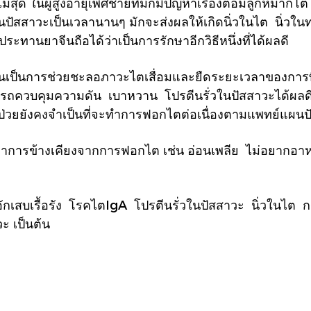
ุด ในผู้สูงอายุเพศชายที่มักมีปัญหาเรื่องต่อมลูกหมากโต เ
ั้นปัสสาวะเป็นเวลานานๆ มักจะส่งผลให้เกิดนิ่วในไต นิ่วใน
ะทานยาจีนถือได้ว่าเป็นการรักษาอีกวิธีหนึ่งที่ได้ผลดี
้นเป็นการช่วยชะลอภาวะไตเสื่อมและยืดระยะเวลาของการ
รถควบคุมความดัน เบาหวาน โปรตีนรั่วในปัสสาวะได้ผลดีย
ู้ป่วยยังคงจำเป็นที่จะทำการฟอกไตต่อเนื่อง
ตามแพทย์แผนปั
ารข้างเคียงจากการฟอกไต เช่น อ่อนเพลีย ไม่อยากอาหา
ตอักเสบเรื้อรัง โรคไตIgA โปรตีนรั่วในปัสสาวะ นิ่วในไ
วะ เป็นต้น