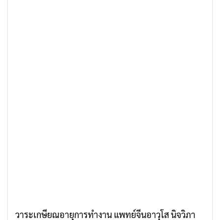
วาระเกษียณอายุการทำงาน แพทย์จีนอาวุโส นิจวิภา