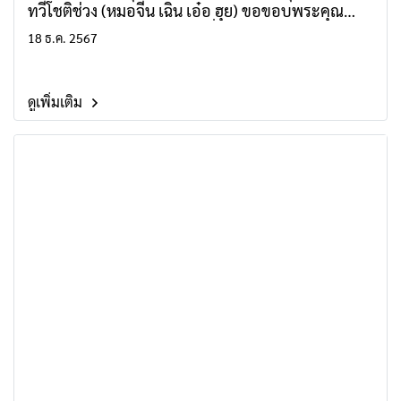
ทวีโชติช่วง (หมอจีน เฉิน เอ๋อ ฮุย) ขอขอบพระคุณ
สำหรับความเสียสละ ทุ่มเทเพื่อคนไข้และการถ่ายทอด
18 ธ.ค. 2567
วิชาความรู้แก่ลูกศิษย์แพทย์จีนทุกคน
ดูเพิ่มเติม