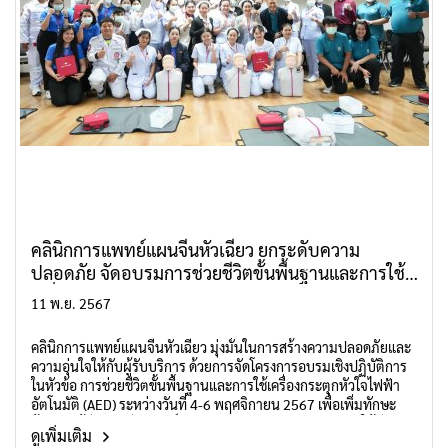
คลินิกการแพทย์แผนจีนหัวเฉียว ยกระดับความ
ปลอดภัย จัดอบรมการช่วยชีวิตขั้นพื้นฐานและการใช้
เครื่อง AED
11 พ.ย. 2567
คลินิกการแพทย์แผนจีนหัวเฉียว มุ่งมั่นในการสร้างความปลอดภัยและ
ความอุ่นใจให้กับผู้รับบริการ ด้วยการจัดโครงการอบรมเชิงปฏิบัติการ
ในหัวข้อ การช่วยชีวิตขั้นพื้นฐานและการใช้เครื่องกระตุกหัวใจไฟฟ้า
อัตโนมัติ (AED) ระหว่างวันที่ 4-6 พฤศจิกายน 2567 เพื่อเพิ่มทักษะ
ด้านการกู้ชีพของทีมแพทย์ พยาบาล และบุคลากรของคลินิก ให้มีความ
ดูเพิ่มเติม
พร้อมและสามารถตอบสนองเหตุฉุกเฉินได้อย่างมีประสิทธิภาพ