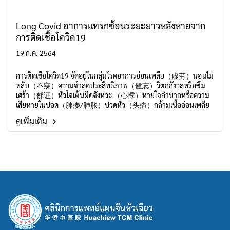
Long Covid อาการแทรกซ้อนระยะยาวหลังหายจาก
การติดเชื้อโควิด19
19 ก.ค. 2564
การติดเชื้อโควิด19 จัดอยู่ในกลุ่มโรคอาการอ่อนเพลีย（虚劳）นอนไม่
หลับ（不寐）ความจำลดประสิทธิภาพ（健忘）วิตกกังวลหรือซึม
เศร้า（郁证）หัวใจเต้นผิดจังหวะ （心悸）หายใจลำบากหรือความ
เสียหายในปอด（肺痿/肺胀）ปวดหัว（头痛）กล้ามเนื้ออ่อนเพลีย
（痿证）
ดูเพิ่มเติม