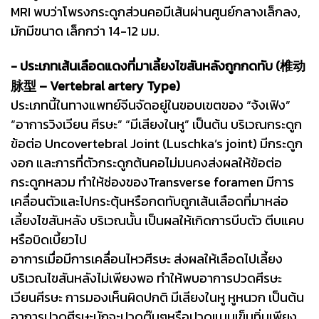
MRI พบว่าโพรงกระดูกส่วนคอมีเส้นผ่านศูนย์กลางเล็กลง,
มักมีขนาด เล็กกว่า 14-12 มม.
- ประเภทเส้นเลือดแดงที่มาเลี้ยงไขสันหลังถูกกดทับ (椎动
脉型 – Vertebral artery Type)
ประเภทนี้ในทางแพทย์จีนจัดอยู่ในขอบเขตของ “จ้งเฟิง”
“อาการวิงเวียน ศีรษะ” “มีเสียงในหู” เป็นต้น บริเวณกระดูก
ข้อต่อ Uncovertebral Joint (Luschka’s joint) มีกระดูก
งอก และการที่ตัวกระดูกต้นคอไม่มนคงส่งผลให้ข้อต่อ
กระดูกหลวม ทำให้ช่องของTransverse foramen มีการ
เคลื่อนตัวและไปกระตุ้นหรือกดทับถูกเส้นเลือดที่มาหล่อ
เลี้ยงไขสันหลัง บริเวณนั้น เป็นผลให้เกิดการบีบตัว ตีบแคบ
หรือบิดเบี้ยวไป
อาการเมื่อมีการเคลื่อนไหวศีรษะ ส่งผลให้เลือดไปเลี้ยง
บริเวณไขสันหลังไม่เพียงพอ ทำให้พบอาการปวดศีรษะ
เวียนศีรษะ การมองเห็นผิดปกติ มีเสียงในหู หูหนวก เป็นต้น
อาการปวดศีรษะมักจะปวดตุ๊บๆหรือปวดแบบเข็มทิ่มเพียง