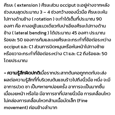
ศีรษะ ( extension ) ศีรษะส่วน occiput จะอยู่ห่างจากหลัง
ช่วงบนสุดประมาณ 3 – 4 ช่วงกว้างของนิ้วมือ ศีรษะจะหัน
ไปทางด้านข้าง ( rotation ) จะทำได้เต็มที่ประมาณ 90
องศา คือ คางอยู่ในแนวเดียวกับบ่าเอียงศีรษะไปทางด้าน
ข้าง ( lateral bending ) ได้ประมาณ 45 องศา ประมาณ
ร้อยละ 50 ของการก้มและเงยศีรษะจะกระทำที่ข้อต่อระหว่าง
occiput และ C1 ส่วนการบิดหมุนหรือหันหน้าไปทางซ้าย
หรือขวาจะกระทำที่ข้อต่อระหว่าง C1 และ C2 ถึงร้อยละ 50
โดยประมาณ
- ความรู้สึกผิดปกติ
เมื่อรากประสาทต้นคอถูกกดทับจะส่ง
ผลต่อความรู้สึกที่ที่บริเวณต้นแขนร้าวไปถึงนิ้วมือ หนึ่ง จะมี
อาการปวด ชา เป็นๆหายๆบ่อยครั้ง อาการจะเป็นมากขึ้น
เมื่อเงยหน้า หรือไอ มีอาการชาที่ปลายนิ้วมือ การเคลื่อนไหว
ไม่คล่องการเคลื่อนไหวกล้ามเนื้อมัดเล็ก (Fine
movement) ค่อนข้างลำบาก