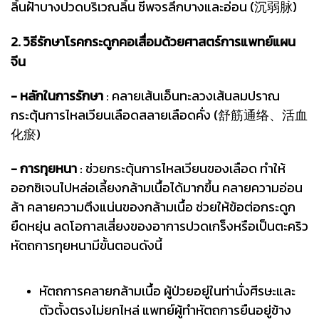
ลิ้นฝ้าบางปวดบริเวณลิ้น ชีพจรลึกบางและอ่อน (沉弱脉)
2. วิธีรักษาโรคกระดูกคอเสื่อมด้วยศาสตร์การแพทย์แผน
จีน
- หลักในการรักษา
: คลายเส้นเอ็นทะลวงเส้นลมปราณ
กระตุ้นการไหลเวียนเลือดสลายเลือดคั่ง (舒筋通络、活血
化瘀)
- การทุยหนา
: ช่วยกระตุ้นการไหลเวียนของเลือด ทำให้
ออกซิเจนไปหล่อเลี้ยงกล้ามเนื้อได้มากขึ้น คลายความอ่อน
ล้า คลายความตึงแน่นของกล้ามเนื้อ ช่วยให้ข้อต่อกระดูก
ยืดหยุ่น ลดโอกาสเสี่ยงของอาการปวดเกร็งหรือเป็นตะคริว
หัตถการทุยหนามีขั้นตอนดังนี้
หัตถการคลายกล้ามเนื้อ ผู้ป่วยอยู่ในท่านั่งศีรษะและ
ตัวตั้งตรงไม่ยกไหล่ แพทย์ผู้ทำหัตถการยืนอยู่ข้าง