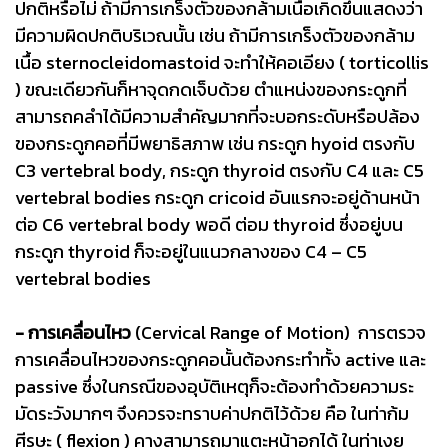
ปกติหรือไม่ ถ้ามีการเกร็งตัวของกล้ามเนื้อเกิดขึ้นแสดงว่า
มีความผิดปกติบริเวณนั้น เช่น ถ้ามีการเกร็งตัวของกล้าม
เนื้อ sternocleidomastoid จะทำให้คอเอียง ( torticollis
) ขณะเดียวกันก็หาจุดกดเจ็บด้วย ตำแหน่งของกระดูกที่
สามารถคลำได้มีความสำคัญมากที่จะบอกระดับหรือปล้อง
ของกระดูกคอที่มีพยาธิสภาพ เช่น กระดูก hyoid ตรงกับ
C3 vertebral body, กระดูก thyroid ตรงกับ C4 และ C5
vertebral bodies กระดูก cricoid อันแรกจะอยู่ด้านหน้า
ต่อ C6 vertebral body พอดี ต่อม thyroid ซึ่งอยู่บน
กระดูก thyroid ก็จะอยู่ในแนวกลางของ C4 – C5
vertebral bodies
- การเคลื่อนไหว
(Cervical Range of Motion) การตรวจ
การเคลื่อนไหวของกระดูกคอนั้นต้องกระทำทั้ง active และ
passive ซึ่งในกรณีของอุบัติเหตุก็จะต้องทำด้วยความระ
มัดระวังมากๆ จึงควรจะทราบค่าปกติไว้ด้วย คือ ในท่าก้ม
ศีรษะ ( flexion ) คางสามารถมาแตะหน้าอกได้ ในท่าเงย