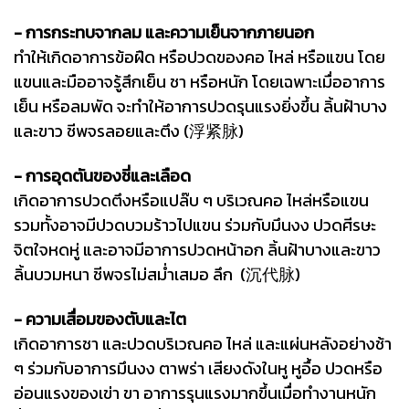
- การกระทบจากลม และความเย็นจากภายนอก
ทำให้เกิดอาการข้อฝืด หรือปวดของคอ ไหล่ หรือแขน โดย
แขนและมืออาจรู้สึกเย็น ชา หรือหนัก โดยเฉพาะเมื่ออาการ
เย็น หรือลมพัด จะทำให้อาการปวดรุนแรงยิ่งขึ้น ลิ้นฝ้าบาง
และขาว ชีพจรลอยและตึง (浮紧脉)
- การอุดตันของชี่และเลือด
เกิดอาการปวดตึงหรือแปล๊บ ๆ บริเวณคอ ไหล่หรือแขน
รวมทั้งอาจมีปวดบวมร้าวไปแขน ร่วมกับมึนงง ปวดศีรษะ
จิตใจหดหู่ และอาจมีอาการปวดหน้าอก ลิ้นฝ้าบางและขาว
ลิ้นบวมหนา ชีพจรไม่สม่ำเสมอ ลึก (沉代脉)
- ความเสื่อมของตับและไต
เกิดอาการชา และปวดบริเวณคอ ไหล่ และแผ่นหลังอย่างช้า
ๆ ร่วมกับอาการมึนงง ตาพร่า เสียงดังในหู หูอื้อ ปวดหรือ
อ่อนแรงของเข่า ขา อาการรุนแรงมากขึ้นเมื่อทำงานหนัก