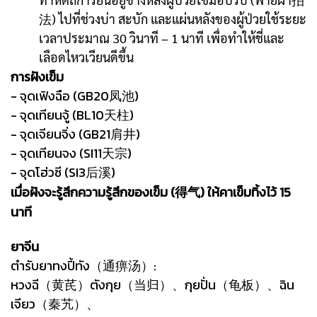
法) ไปที่ช่วงบ่า สะบัก และแผ่นหลังของผู้ป่วยใช้ระยะ
เวลาประมาณ 30 วินาที – 1 นาที เพื่อทำให้ชี่และ
เลือดไหวเวียนดีขึ้น
การฝังเข็ม
- จุดเฟิงฉือ (GB20凤池)
- จุดเทียนจู้ (BL10天柱)
- จุดเจียนจิ่ง (GB21肩井)
- จุดเทียนจง (SI11天宗)
- จุดโฮ่วซี (SI3后溪)
เมื่อฝังจะรู้สึกความรู้สึกของเข็ม (得气) ให้คาเข็มทิ้งไว้ 15
นาที
ยาจีน
ตำรับยาทงปี้ทัง（通痹汤）:
หวงฉี（黄芪）ตังกุย（当归）、กุยปั่น（龟板）、ฉิน
เจียว（秦艽）、