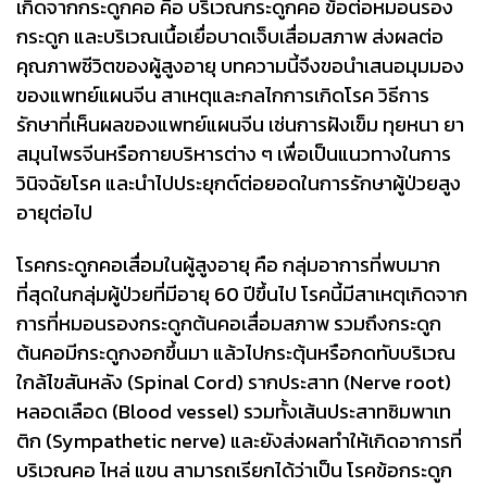
เกิดจากกระดูกคอ คือ บริเวณกระดูกคอ ข้อต่อหมอนรอง
กระดูก และบริเวณเนื้อเยื่อบาดเจ็บเสื่อมสภาพ ส่งผลต่อ
คุณภาพชีวิตของผู้สูงอายุ บทความนี้จึงขอนำเสนอมุมมอง
ของแพทย์แผนจีน สาเหตุและกลไกการเกิดโรค วิธีการ
รักษาที่เห็นผลของแพทย์แผนจีน เช่นการฝังเข็ม ทุยหนา ยา
สมุนไพรจีนหรือกายบริหารต่าง ๆ เพื่อเป็นแนวทางในการ
วินิจฉัยโรค และนำไปประยุกต์ต่อยอดในการรักษาผู้ป่วยสูง
อายุต่อไป
โรคกระดูกคอเสื่อมในผู้สูงอายุ คือ กลุ่มอาการที่พบมาก
ที่สุดในกลุ่มผู้ป่วยที่มีอายุ 60 ปีขึ้นไป โรคนี้มีสาเหตุเกิดจาก
การที่หมอนรองกระดูกต้นคอเสื่อมสภาพ รวมถึงกระดูก
ต้นคอมีกระดูกงอกขึ้นมา แล้วไปกระตุ้นหรือกดทับบริเวณ
ใกล้ไขสันหลัง (Spinal Cord) รากประสาท (Nerve root)
หลอดเลือด (Blood vessel) รวมทั้งเส้นประสาทซิมพาเท
ติก (Sympathetic nerve) และยังส่งผลทำให้เกิดอาการที่
บริเวณคอ ไหล่ แขน สามารถเรียกได้ว่าเป็น โรคข้อกระดูก