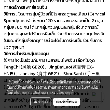
ประสิทธิภาพที่สุดสำหรับการรักษาโรคกระดูกคอเสื่อมด้วย
ศาสตร์การแพทย์แผนจีน
วิธีการ
: โดยการสุ่มผู้ป่วยที่มีโรคกระดูกคอเสื่อม (Cervical
Spondylosis) ทั้งหมด 120 ราย และแบ่งออกเป็น 2 กลุ่ม
กลุ่มละ 60 คน ได้แก่กลุ่มควบคุมและกลุ่มสังเกตุการณ์
กลุ่มควบคุมจะได้รับการฝังเข็มร่วมกับการรมยาสมุนไพรจีน
ในขณะที่กลุ่มสังเกตุการณ์ จะได้รับการฝังเข็มร่วมกับการ
นวดทุยหนา
วิธีการสำหรับกลุ่มควบคุม
ใช้การฝังเข็มร่วมกับการรมยาสมุนไพรจีน เลือกใช้จุด
FengChi (风池 GB20)、JingBaiLao(颈百劳 EX-
HN15)、JianJing (肩井 GB21)、ShouSanLi (手三里
LI10)、QuChi (曲池 LI11)、HeGu (合谷LI4)、BaiHui
เว็บไซต์นี้มีการใช้งานคุกกี้ เพื่อเพิ่มประสิทธิภาพและประสบการณ์ที่ดี
(百会 GV20)、TianZhu (天柱 BL10)หลังจากทำการฆ่า
ในการใช้งานเว็บไซต์ของท่าน ท่านสามารถอ่านรายละเอียดเพิ่มเติม
เชื้อตามปกติ จะใช้เข็มขนาด 0.3mm X 40mm ฝังด้วย
ได้ที่
นโยบายความเป็นส่วนตัว
และ
นโยบายคุกกี้
เทคนิคกึ่งบำรุงและระบาย เข็มปักทิศตรง ความลึกแต่ละจุด
ตั้งค่าคุกกี้
ยอมรับทั้งหมด
ประมาณ 0.7-1 ชุ่น ปักเข็มค้างไว้ 25-30 นาที และรมยา