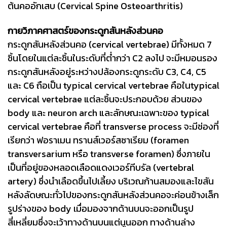
ต้นคออักเสบ (Cervical Spine Osteoarthritis)
กายวิภาคศาสตร์ของกระดูกสันหลังส่วนคอ
กระดูกสันหลังส่วนคอ (cervical vertebrae) มีทั้งหมด 7
ชิ้นโดยในแต่ละชิ้นในระดับที่ต่ำกว่า C2 ลงไป จะมีหมอนรอง
กระดูกสันหลังอยู่ระหว่างปล้องกระดูกระดับ C3, C4, C5
และ C6 ถือเป็น typical cervical vertebrae คือในtypical
cervical vertebrae แต่ละชิ้นจะประกอบด้วย ส่วนของ
body และ neuron arch และลักษณะเฉพาะของ typical
cervical vertebrae คือที่ transverse process จะมีช่องที่
เรียกว่า ฟอราเมน ทรานส์เวอร์สซาเรียม (foramen
transversarium หรือ transverse foramen) ซึ่งภายใน
เป็นที่อยู่ของหลอดเลือดแดงเวอร์ทีบรัล (vertebral
artery) ซึ่งนำเลือดขึ้นไปเลี้ยง บริเวณก้านสมองและไขสัน
หลังลัดษณะทั่วไปของกระดูกสันหลังส่วนคอจะค่อนข้างเล็ก
รูปร่างของ body เมื่อมองจากด้านบนจะออกเป็นรูป
สี่เหลี่ยมซึ่งจะเว้าทางด้านบนแต่นูนออก ทางด้านล่าง