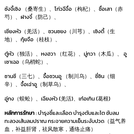
ซังจี้เซิง （桑寄生）、โก่วฉีจื่อ（枸杞）、ชื่อเสา（赤
芍）、ฝางจี่（防己）、
เชียงหัว（羌活）、ชวนซยง（川芎）、เซิงตี้（生
地）、กุ้ยจือ（桂枝）、
ตู๋หัว（独活）、หงฮวา （红花）、มู่กวา（木瓜）、 อู
เซาเฉอ（乌梢蛇）、
ซานชี（三七）、จื้อชวนอู （制川乌）、ซี่ซิน（细
辛）、จื้อเฉ่าอู（制草乌）、
อู่กง（蜈蚣）、เฉียงหัว (羌活)、เก๋อเกิน (葛根)
หลักการรักษา
: บำรุงชี่และเลือด บำรุงตับและไต ขับลม
ทะลวงเส้นลมปราณ กระจายความเย็นระงับปวด（益气养
血，补益肝肾，祛风散寒，通络止痛）