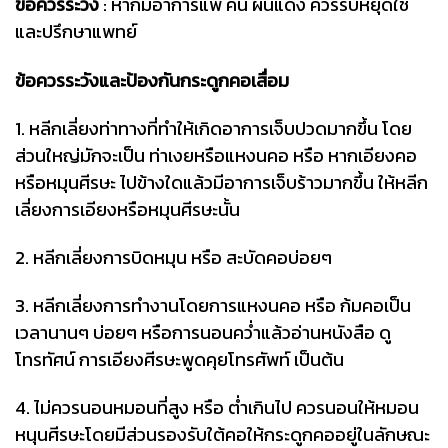
ข้อควรระวัง
: หากมีอาการแพ้ คัน ผื่นแดง ควรรีบหยุดใช้
และปรึกษาแพทย์
ข้อควรระวังและป้องกันกระดูกคอเสื่อม
1. หลีกเลี่ยงท่าทางที่ทำให้เกิดอาการเจ็บปวดมากขึ้น โดย
ส่วนใหญ่มักจะเป็น ท่าเงยหรือแหงนคอ หรือ หากเอียงคอ
หรือหมุนศีรษะ ไปข้างใดแล้วมีอาการเจ็บร้าวมากขึ้น ให้หลีก
เลี่ยงการเอียงหรือหมุนศีรษะนั้น
2. หลีกเลี่ยงการบิดหมุน หรือ สะบัดคอบ่อยๆ
3. หลีกเลี่ยงการทำงานโดยการแหงนคอ หรือ ก้มคอเป็น
เวลานานๆ บ่อยๆ หรือการนอนคว่ำแล้วอ่านหนังสือ ดู
โทรทัศน์ การเอียงศีรษะพูดคุยโทรศัพท์ เป็นต้น
4. ไม่ควรนอนหมอนที่สูง หรือ ต่ำเกินไป ควรนอนให้หมอน
หนุนศีรษะโดยมีส่วนรองรับใต้คอให้กระดูกคออยู่ในลักษณะ