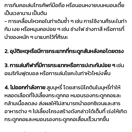
การก้มคอเล่นโทรศัพท์มือถือ หรือนอนหงายบนหมอนเตี้ย
เป็นเวลานาน เป็นต้น
- การเคลื่อนไหวคอในท่าเดิมซ้ำ ๆ เช่น การใช้งานศีรษะในท่า
ก้ม เงย หรือหมุนคอบ่อย ๆ เช่น ช่างไฟ ช่างทาสี หรือการที่
นำของหนัก ๆ มาแบกไว้ที่ศีรษะ
2. อุบัติเหตุหรือมีการกระแทกที่กระดูกสันหลังคอโดยตรง
3. การเล่นกีฬาที่มีการกระแทกหรือการปะทะกันบ่อย ๆ
เช่น
อเมริกันฟุตบอล หรือการเล่นโยคะในท่าหัวโหม่งพื้น
4. ไม่ออกกำลังกาย
สูบบุหรี่ โดยสารนิโคตินในบุหรี่ทำให้
หลอดเลือดที่ไปเลี้ยงกระดูกคอ หมอนรองกระดูกคอและ
กล้ามเนื้อลดลง ส่งผลให้ไม่สามารถนำออกซิเจนและสาร
อาหารต่าง ๆ ไปเลี้ยงโครงสร้างดังกล่าวได้เต็มที่ เร่งให้เกิด
กระดูกคอและหมอนรองกระดูกคอเสื่อมเร็วมากขึ้น