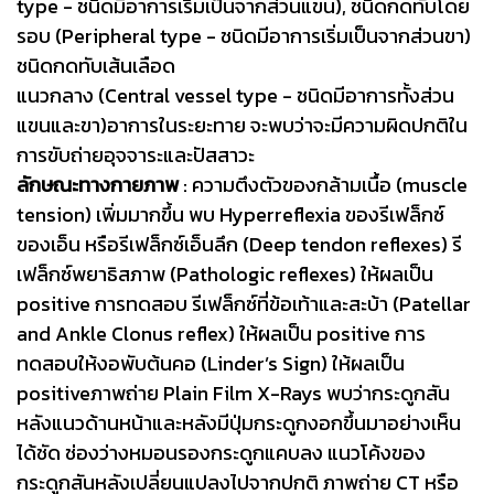
type - ชนิดมีอาการเริ่มเป็นจากส่วนแขน), ชนิดกดทับโดย
รอบ (Peripheral type - ชนิดมีอาการเริ่มเป็นจากส่วนขา)
ชนิดกดทับเส้นเลือด
แนวกลาง (Central vessel type - ชนิดมีอาการทั้งส่วน
แขนและขา)อาการในระยะทาย จะพบว่าจะมีความผิดปกติใน
การขับถ่ายอุจจาระและปัสสาวะ
ลักษณะทางกายภาพ
: ความตึงตัวของกล้ามเนื้อ (muscle
tension) เพิ่มมากขึ้น พบ Hyperreflexia ของรีเฟล็กซ์
ของเอ็น หรือรีเฟล็กซ์เอ็นลึก (Deep tendon reflexes) รี
เฟล็กซ์พยาธิสภาพ (Pathologic reflexes) ให้ผลเป็น
positive การทดสอบ รีเฟล็กซ์ที่ข้อเท้าและสะบ้า (Patellar
and Ankle Clonus reflex) ให้ผลเป็น positive การ
ทดสอบให้งอพับต้นคอ (Linder’s Sign) ให้ผลเป็น
positiveภาพถ่าย Plain Film X-Rays พบว่ากระดูกสัน
หลังแนวด้านหน้าและหลังมีปุ่มกระดูกงอกขึ้นมาอย่างเห็น
ได้ชัด ช่องว่างหมอนรองกระดูกแคบลง แนวโค้งของ
กระดูกสันหลังเปลี่ยนแปลงไปจากปกติ ภาพถ่าย CT หรือ