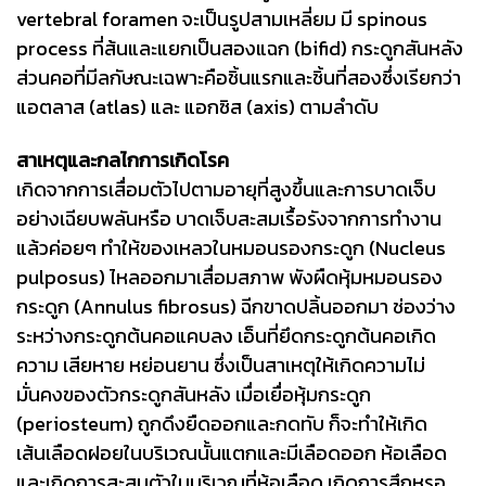
vertebral foramen จะเป็นรูปสามเหลี่ยม มี spinous
process ที่ส้นและแยกเป็นสองแฉก (bifid) กระดูกสันหลัง
ส่วนคอที่มีลกัษณะเฉพาะคือชิ้นแรกและชิ้นที่สองซึ่งเรียกว่า
แอตลาส (atlas) และ แอกซิส (axis) ตามลำดับ
สาเหตุและกลไกการเกิดโรค
เกิดจากการเสื่อมตัวไปตามอายุที่สูงขึ้นและการบาดเจ็บ
อย่างเฉียบพลันหรือ บาดเจ็บสะสมเรื้อรังจากการทำงาน
แล้วค่อยๆ ทำให้ของเหลวในหมอนรองกระดูก (Nucleus
pulposus) ไหลออกมาเสื่อมสภาพ พังผืดหุ้มหมอนรอง
กระดูก (Annulus fibrosus) ฉีกขาดปลิ้นออกมา ช่องว่าง
ระหว่างกระดูกต้นคอแคบลง เอ็นที่ยึดกระดูกต้นคอเกิด
ความ เสียหาย หย่อนยาน ซึ่งเป็นสาเหตุให้เกิดความไม่
มั่นคงของตัวกระดูกสันหลัง เมื่อเยื่อหุ้มกระดูก
(periosteum) ถูกดึงยืดออกและกดทับ ก็จะทำให้เกิด
เส้นเลือดฝอยในบริเวณนั้นแตกและมีเลือดออก ห้อเลือด
และเกิดการสะสมตัวในบริเวณที่ห้อเลือด เกิดการสึกหรอ