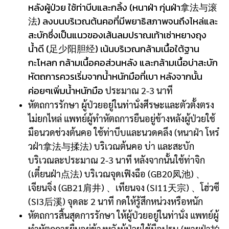
หลังผู้ป่วย ใช้ท่าบีบและกลิ้ง (หนาฝ่า กุ่นฝ่า拿法与滚
法) ลงบนบริเวณต้นคอที่มีพยาธิสภาพจนถึงไหล่และ
สะบักซึ่งเป็นแนวของเส้นลมปราณเท้าเซ่าหยางถุง
น้ำดี (足少阳胆经) เน้นบริเวณกล้ามเนื้อใต้ฐาน
กะโหลก กล้ามเนื้อคอส่วนหลัง และกล้ามเนื้อบ่าสะบัก
หัตถการควรเริ่มจากน้ำหนักมือที่เบา หลังจากนั้น
ค่อยๆเพิ่มน้ำหนักมือ
ประมาณ 2-3 นาที
หัตถการรักษา ผู้ป่วยอยู่ในท่านั่งศีรษะและตัวตั้งตรง
ไม่ยกไหล่ แพทย์ผู้ทำหัตถการยืนอยู่ข้างหลังผู้ป่วยใช้
มือนวดช่วงต้นคอ ใช้ท่าบีบและนวดคลึง (หนาฝ่า โหร๋
วฝ่า拿法与揉法) บริเวณต้นคอ บ่า และสะบัก
บริเวณละประมาณ 2-3 นาที หลังจากนั้นใช้ท่าจิก
(เตี๋ยนฝ่า点法) บริเวณจุดเฟิงฉือ (GB20凤池) 、
เจียนจิ่ง (GB21肩井) 、เทียนจง (SI11天宗) 、โฮ่วซี
(SI3后溪) จุดละ 2 นาที กดให้รู้สึกหน่วงหรือหนัก
หัตถการสิ้นสุดการรักษา ให้ผู้ป่วยอยู่ในท่านั่ง แพทย์ผู้
ทำหัตถการยืนอยู่ข้างหลังผู้ป่วยใช้มือปรบ (พายฝ่า拍