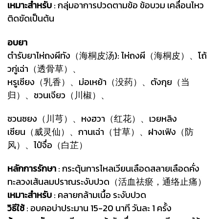
เหมาะสำหรับ
: กลุ่มอาการปวดตามข้อ ข้อบวม เคลื่อนไหว
ติดขัดเป็นต้น
อบยา
ตำรับยาไห่ถงผีทัง（海桐皮汤): ไห่ถงผี（海桐皮）、โถ้
วกู่เฉ่า（透骨草）、
หรูเซียง（乳香）、ม่อเหย้า（没药）、ตังกุย（当
归）、ชวนเจียว（川椒）、
ชวนซยง（川芎）、หงฮวา（红花）、เวยหลิง
เซียน（威灵仙）、กานเฉ่า（甘草）、ฝางเฟิง（防
风）、ไป๋จื่อ（白芷）
หลักการรักษา
: กระตุ้นการไหลเวียนเลือดสลายเลือดคั่ง
ทะลวงเส้นลมปราณระงับปวด（活血祛瘀，通络止痛）
เหมาะสำหรับ
: คลายกล้ามเนื้อ ระงับปวด
วิธีใช้
: อบคอบ่าประมาน 15-20 นาที วันละ 1 ครั้ง