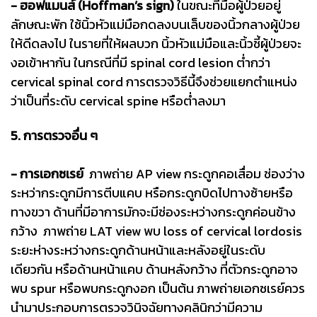
- ฮอฟแมนส์ (Hoffman’s sign)
ในขณะที่มือผู้ป่วยอยู่
ลักษณะพัก ใช้นิ้วหัวแม่มือกดลงบนเล็บของนิ้วกลางผู้ป่วย
ให้ดีดลงไป ในรายที่ให้ผลบวก นิ้วหัวแม่มือและนิ้วชี้ผู้ป่วยจะ
งอเข้าหากัน ในกรณีที่มี spinal cord lesion ต่ำกว่า
cervical spinal cord การตรวจวิธีนี้จึงช่วยแยกตำแหน่ง
ว่าเป็นที่ระดับ cervical spine หรือต่ำลงมา
5. การตรวจอื่น ๆ
- การเอกซเรย์
ภาพถ่าย AP view กระดูกคอเสื่อม ช่องว่าง
ระหว่ากระดูกมีการตีบแคบ หรือกระดูกบิดไปทางซ้ายหรือ
ทางขวา ด้านที่มีอาการมักจะมีช่องระหว่างกระดูกค่อนข้าง
กว้าง ภาพถ่าย LAT view พบ loss of cervical lordosis
ระยะห่างระหว่างกระดูกด้านหน้าและหลังอยู่ในระดับ
เดียวกัน หรือด้านหน้าแคบ ด้านหลังกว้าง ที่ตัวกระดูกอาจ
พบ spur หรือพบกระดูกงอก เป็นต้น ภาพถ่ายเอกซเรย์ควร
นำมาประกอบการตรวจวินิจฉัยทางคลินิกว่ามีความ