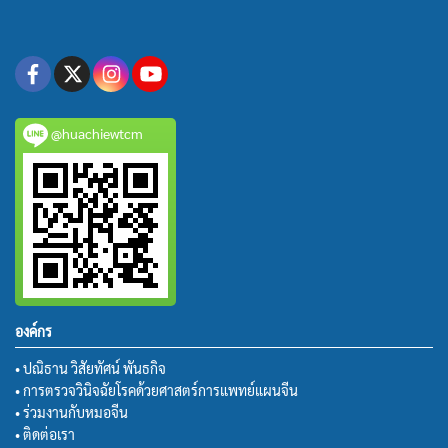
@huachiewtcm
องค์กร
• ปณิธาน วิสัยทัศน์ พันธกิจ
• การตรวจวินิจฉัยโรคด้วยศาสตร์การแพทย์แผนจีน
• ร่วมงานกับหมอจีน
• ติดต่อเรา