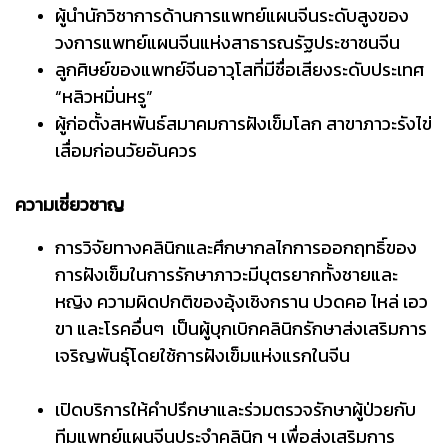
ผู้นำนักวิชาการด้านการแพทย์แผนจีนระดับสูงของ
วงการแพทย์แผนจีนแห่งสาธารณรัฐประชาชนจีน
ลูกศิษย์ของแพทย์จีนอาวุโสที่มีชื่อเสียงระดับประเทศ
“หลิวหมิ่นหรู”
ผู้ก่อตั้งสหพันธ์สมาคมการฝังเข็มโลก สาขาภาวะรังไข่
เสื่อมก่อนวัยอันควร
ความเชี่ยวชาญ
การวิจัยทางคลินิกและศึกษากลไกการออกฤทธิ์ของ
การฝังเข็มในการรักษาภาวะมีบุตรยากทั้งชายและ
หญิง ความผิดปกติของอุ้งเชิงกราน ปวดคอ ไหล่ เอว
ขา และโรคอื่นๆ เป็นผู้บุกเบิกคลินิกรักษาส่งเสริมการ
เจริญพันธุ์โดยใช้การฝังเข็มแห่งแรกในจีน
เปิดบริการให้คำปรึกษาและร่วมตรวจรักษาผู้ป่วยกับ
ทีมแพทย์แผนจีนประจำคลินิก ฯ เพื่อส่งเสริมการ