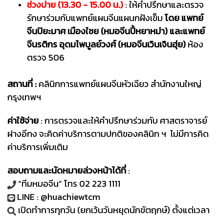
ช่วงบ่าย (13.30 - 15.00 น.)
: ให้คำปรึกษาและตรวจ
รักษาร่วมกับแพทย์แผนจีนแผนกฝังเข็ม
โดย แพทย์
จีนปิยะมาศ เมืองใชย (หมอจีนปี้หยาหม่า) และแพทย์
จีนรติกร อุดมไพบูลย์วงศ์ (หมอจีนเวินเจินฮุ่ย)
ห้อง
ตรวจ 506
สถานที่ :
คลินิกการแพทย์แผนจีนหัวเฉียว สำนักงานใหญ่
กรุงเทพฯ
ค่าใช้จ่าย
: การตรวจและให้คำปรึกษาร่วมกับ ศาสตราจารย์
ฝางอีกง จะคิดค่าบริการตามปกติของคลินิก ฯ ไม่มีการคิด
ค่าบริการเพิ่มเติม
สอบถามและนัดหมายล่วงหน้าได้ที่
:
“ทีมหมอจีน” โทร 02 223 1111
LINE : @huachiewtcm
เปิดทำการทุกวัน (ยกเว้นวันหยุดนักขัตฤกษ์) ตั้งแต่เวลา