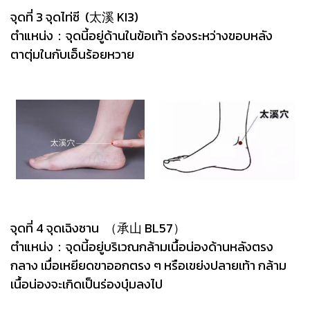
จุดที่ 3 จุดไท่ซี (太溪 KI3)
ตำแหน่ง：จุดนี้อยู่ด้านในข้อเท้า ร่องระหว่างขอบหลัง
ตาตุ่มในกับเอ็นร้อยหวาย
จุดที่ 4 จุดเฉิงซาน （承山 BL57）
ตำแหน่ง：จุดนี้อยู่บริเวณกล้ามเนื้อน่องด้านหลังตรง
กลาง เมื่อเหยียดขาออกตรง ๆ หรือเขย่งปลายเท้า กล้าม
เนื้อน่องจะเกิดเป็นร่องบุ๋มลงไป