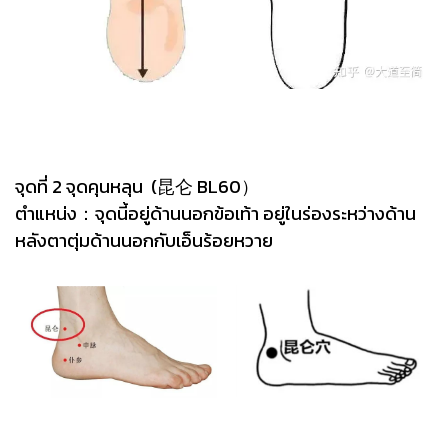
จุดที่ 2 จุดคุนหลุน (昆仑 BL60）
ตำแหน่ง：จุดนี้อยู่ด้านนอกข้อเท้า อยู่ในร่องระหว่างด้าน
หลังตาตุ่มด้านนอกกับเอ็นร้อยหวาย