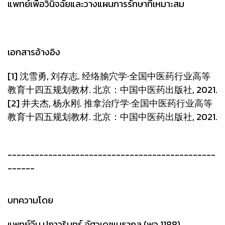
แพทย์เพื่อวินิจฉัยและวางแผนการรักษาที่เหมาะสม
เอกสารอ้างอิง
[1] 沈雪勇, 刘存志. 经络腧穴学·全国中医药行业高等
教育十四五规划教材. 北京：中国中医药出版社, 2021.
[2] 井夫杰, 杨永刚. 推拿治疗学·全国中医药行业高等
教育十四五规划教材. 北京：中国中医药出版社, 2021.
----------------------------------------------
------
บทความโดย
แพทย์จีน ปภาวรินทร์ อัศวเดชเมธากุล (พจ.1188)