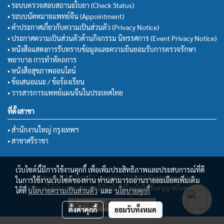
• ระบบตรวจสอบสถานะใบยา (Check Status)
• ระบบนัดหมายแพทย์จีน (Appointment)
• คำประกาศเกี่ยวกับความเป็นส่วนตัว (Privacy Notice)
• ประกาศความเป็นส่วนตัวด้านกิจกรรม นิทรรศการ (Event Privacy Notice)
• หนังสือแสดงการรับทราบข้อมูลและความยินยอมรับการตรวจรักษา
พยาบาล การทำหัตถการ
• หนังสือสุขภาพออนไลน์
• ข้อเสนอแนะ / ข้อร้องเรียน
• วารสารการแพทย์แผนจีนในประเทศไทย
ที่ตั้งสาขา
• สำนักงานใหญ่ กรุงเทพฯ
• สาขาศรีราชา
เว็บไซต์นี้มีการใช้งานคุกกี้ เพื่อเพิ่มประสิทธิภาพและประสบการณ์ที่ดี
Huachiew TCM Clinic© Copyright 2018 All Rights Reserved.
ในการใช้งานเว็บไซต์ของท่าน ท่านสามารถอ่านรายละเอียดเพิ่มเติม
ไม่อนุญาตให้นำภาพของทางคลินิกฯไปใช้โดยไม่ได้รับอนุญาตในทุกกรณี
ได้ที่
นโยบายความเป็นส่วนตัว
และ
นโยบายคุกกี้
ผู้เข้าชมวันนี้
13,794
ตั้งค่าคุกกี้
ยอมรับทั้งหมด