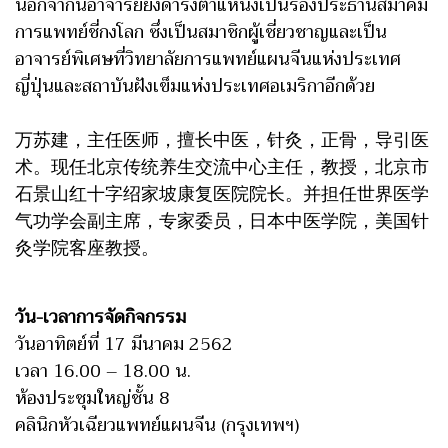
นอกจากนี้อาจารย์ยังดำรงตำแหน่งเป็นรองประธานสมาคม
การแพทย์ชี่กงโลก ซึ่งเป็นสมาชิกผู้เชี่ยวชาญและเป็น
อาจารย์พิเศษที่วิทยาลัยการแพทย์แผนจีนแห่งประเทศ
ญี่ปุ่นและสถาบันฝังเข็มแห่งประเทศอเมริกาอีกด้วย
万苏建，主任医师，擅长中医，针灸，正骨，导引医
术。现任北京传统养生交流中心主任，教授，北京市
石景山红十字绍家坡康复医院院长。并担任世界医学
气功学会副主席，专家委员，日本中医学院，美国针
灸学院客座教授。
วัน-เวลาการจัดกิจกรรม
วันอาทิตย์ที่ 17 มีนาคม 2562
เวลา 16.00 – 18.00 น.
ห้องประชุมใหญ่ชั้น 8
คลินิกหัวเฉียวแพทย์แผนจีน (กรุงเทพฯ)