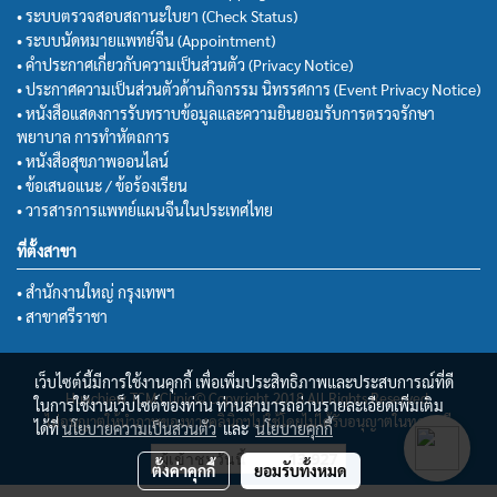
• ระบบตรวจสอบสถานะใบยา (Check Status)
• ระบบนัดหมายแพทย์จีน (Appointment)
• คำประกาศเกี่ยวกับความเป็นส่วนตัว (Privacy Notice)
• ประกาศความเป็นส่วนตัวด้านกิจกรรม นิทรรศการ (Event Privacy Notice)
• หนังสือแสดงการรับทราบข้อมูลและความยินยอมรับการตรวจรักษา
พยาบาล การทำหัตถการ
• หนังสือสุขภาพออนไลน์
• ข้อเสนอแนะ / ข้อร้องเรียน
• วารสารการแพทย์แผนจีนในประเทศไทย
ที่ตั้งสาขา
• สำนักงานใหญ่ กรุงเทพฯ
• สาขาศรีราชา
เว็บไซต์นี้มีการใช้งานคุกกี้ เพื่อเพิ่มประสิทธิภาพและประสบการณ์ที่ดี
Huachiew TCM Clinic© Copyright 2018 All Rights Reserved.
ในการใช้งานเว็บไซต์ของท่าน ท่านสามารถอ่านรายละเอียดเพิ่มเติม
ไม่อนุญาตให้นำภาพของทางคลินิกฯไปใช้โดยไม่ได้รับอนุญาตในทุกกรณี
ได้ที่
นโยบายความเป็นส่วนตัว
และ
นโยบายคุกกี้
ผู้เข้าชมวันนี้
13,927
ตั้งค่าคุกกี้
ยอมรับทั้งหมด