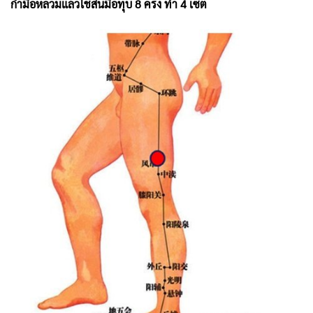
กำมือหลวมแล้วใช้สันมือทุบ 8 ครั้ง ทำ 4 เซต