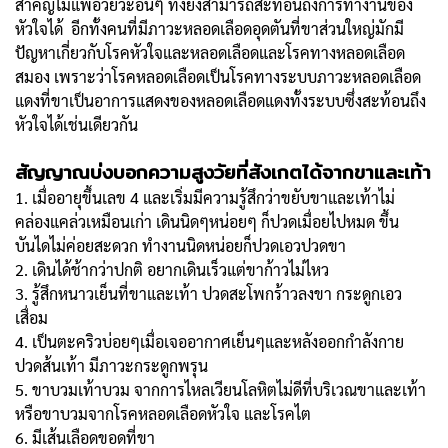
สำคัญไม่แพ้อวัยวะอื่นๆ ทั้งยังสามารถสะท้อนถึงการทำงานของ
หัวใจได้ อีกทั้งคนที่มีภาวะหลอดเลือดอุดตันที่ขาส่วนใหญ่มักมี
ปัญหาเกี่ยวกับโรคหัวใจและหลอดเลือดและโรคทางหลอดเลือด
สมอง เพราะว่าโรคหลอดเลือดเป็นโรคทางระบบภาวะหลอดเลือด
แดงที่ขาเป็นอาการแสดงของหลอดเลือดแดงทั้งระบบซึ่งสะท้อนถึง
หัวใจได้เช่นเดียวกัน
สัญญาณบ่งบอกความสูงวัยที่สังเกตได้จากขาและเท้า
1. เมื่ออายุขึ้นเลข 4 และเริ่มมีความรู้สึกว่าขยับขาและเท้าไม่
คล่องแคล่วเหมือนเก่า เดินนิดๆหน่อยๆ ก็ปวดเมื่อยไปหมด ขึ้น
บันไดไม่ค่อยสะดวก ทำงานนิดหน่อยก็ปวดเอวปวดขา
2. เดินได้ช้ากว่าปกติ อยากเดินเร็วแต่ขาก้าวไม่ไหว
3. รู้สึกหนาวเย็นที่ขาและเท้า ปวดสะโพกร้าวลงขา กระดูกเอว
เสื่อม
4. เป็นตะคริวบ่อยๆเมื่อเจออากาศเย็นๆและหลังออกกำลังกาย
ปวดส้นเท้า มีภาวะกระดูกพรุน
5. ขาบวมเท้าบวม จากการไหลเวียนโลหิตไม่ดีที่บริเวณขาและเท้า
หรือขาบวมจากโรคหลอดเลือดหัวใจ และโรคไต
6. มีเส้นเลือดขอดที่ขา