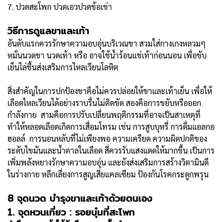
7. ปวดสะโพก ปวดเอวปวดข้อเข่า
วิธีการดูแลขาและเท้า
อันดับแรกควรรักษาความอบอุ่นบริเวณขา สวมใส่กางเกงหลวมๆ
หมั่นนวดขา นวดเท้า หรือ อาจใช้น้ำร้อนแช่เท้าก่อนนอน เพื่อขับ
เย็นไล่ชื้นส่งเสริมการไหลเวียนโลหิต
สิ่งสำคัญในการปกป้องขาคือไม่ควรปล่อยให้ขาและเท้าเย็น เพื่อให้
เลือดไหลเวียนได้อย่างราบรื่นไม่ติดขัด สองคือการขยับหรือออก
กำลังกาย สามคือการปรับเปลี่ยนพฤติกรรมที่อาจเป็นสาเหตุที่
ทำให้หลอดเลือดเกิดการเสื่อมโทรม เช่น การสูบบุหรี่ การดื่มแอลกอ
ฮอลล์ การนอนหลับที่ไม่เพียงพอ ความเครียด ความผิดปกติของ
ระดับไขมันและน้ำตาลในเลือด สี่ควรรับแสงแดดให้มากขึ้น เป็นการ
เพิ่มพลังหยางรักษาความอบอุ่น และยังส่งเสริมการสร้างวิตามินดี
ในร่างกาย หลีกเลี่ยงการสูญเสียแคลเซียม ป้องกันโรคกระดูกพรุน
8 จุดนวด บำรุงขาและเท้าด้วยตนเอง
1. จุดหวนเที่ยว : รอยบุ๋มที่สะโพก