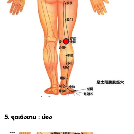
5. จุดเฉิงซาน : น่อง