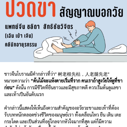
ชาวจีนโบราณมีคำกล่าวที่ว่า" 树老根先枯，人老腿先老"
หมายความว่า
“ต้นไม้จะแห้งตายเริ่มที่ราก คนเราถ้าสูงวัยให้ดูที่ขา
ก่อน”
ดังนั้น การมีชีวิตที่ยืนยาวและมีสุขภาพดี ควรเริ่มต้นดูแลขา
และเท้าเป็นอันดับแรก
คำกล่าวนี้แสดงให้เห็นถึงความสำคัญของอวัยวะขาและเท้าที่ต้อง
รับบทหนักตลอดช่วงชีวิตของมนุษย์เรา ทั้งเคลื่อนไหว ยืน เดิน เตะ
กระโดด และเป็นส่วนที่อยู่ไกลจากหัวใจมากที่สุด แต่ก็มีความ