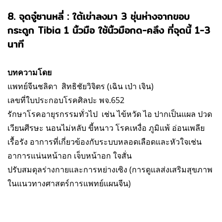
8. จุดจู๋ซานหลี่ : ใต้เข่าลงมา 3 ชุ่นห่างจากขอบ
กระดูก Tibia 1 นิ้วมือ ใช้นิ้วมือกด-คลึง ที่จุดนี้ 1-3
นาที
บทความโดย
แพทย์จีนชลิดา สิทธิชัยวิจิตร (เฉิน เป่า เจิน)
เลขที่ใบประกอบโรคศิลปะ พจ.652
รักษา
โรคอายุรกรรมทั่วไป เช่น ไข้หวัด ไอ ปากเป็นแผล ปวด
เวียนศีรษะ นอนไม่หลับ ขี้หนาว โรคเหงื่อ ภูมิแพ้ อ่อนเพลีย
เรื้อรัง
อาการที่เกี่ยวข้องกับระบบหลอดเลือดและหัวใจเช่น
อาการแน่นหน้าอก เจ็บหน้าอก ใจสั่น
ปรับสมดุลร่างกายและการหย่างเซิง (การดูแลส่งเสริมสุขภาพ
ในแนวทางศาสตร์การแพทย์
แผนจีน)