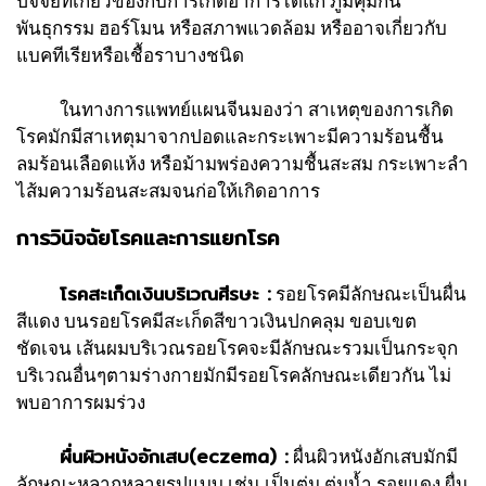
ปัจจัยที่เกี่ยวข้องกับการเกิดอาการได้แก่ ภูมิคุ้มกัน
พันธุกรรม ฮอร์โมน หรือสภาพแวดล้อม หรืออาจเกี่ยวกับ
แบคทีเรียหรือเชื้อราบางชนิด
ในทางการแพทย์แผนจีนมองว่า สาเหตุของการเกิด
โรคมักมีสาเหตุมาจากปอดและกระเพาะมีความร้อนชื้น
ลมร้อนเลือดแห้ง หรือม้ามพร่องความชื้นสะสม กระเพาะลำ
ไส้มความร้อนสะสมจนก่อให้เกิดอาการ
การวินิจฉัยโรคและการแยกโรค
โรคสะเก็ดเงินบริเวณศีรษะ :
รอยโรคมีลักษณะเป็นผื่น
สีแดง บนรอยโรคมีสะเก็ดสีขาวเงินปกคลุม ขอบเขต
ชัดเจน เส้นผมบริเวณรอยโรคจะมีลักษณะรวมเป็นกระจุก
บริเวณอื่นๆตามร่างกายมักมีรอยโรคลักษณะเดียวกัน ไม่
พบอาการผมร่วง
ผื่นผิวหนังอักเสบ(eczema) :
ผื่นผิวหนังอักเสบมักมี
ลักษณะหลากหลายรูปแบบ เช่น เป็นตุ่ม ตุ่มน้ำ รอยแดง ผื่น