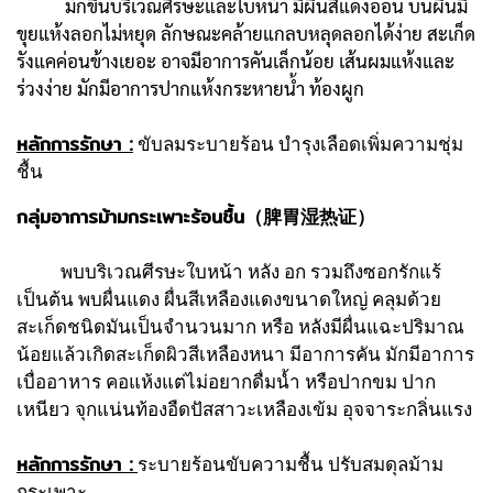
มักขึ้นบริเวณศีรษะและใบหน้า มีผื่นสีแดงอ่อน บนผื่นมี
ขุยแห้งลอกไม่หยุด ลักษณะคล้ายแกลบหลุดลอกได้ง่าย สะเก็ด
รังแคค่อนข้างเยอะ อาจมีอาการคันเล็กน้อย เส้นผมแห้งและ
ร่วงง่าย มักมีอาการปากแห้งกระหายน้ำ ท้องผูก
หลักการรักษา :
ขับลมระบายร้อน บำรุงเลือดเพิ่มความชุ่ม
ชื้น
กลุ่มอาการม้ามกระเพาะร้อนชื้น（脾胃湿热证）
พบบริเวณศีรษะใบหน้า หลัง อก รวมถึงซอกรักแร้
เป็นต้น พบผื่นแดง ผื่นสีเหลืองแดงขนาดใหญ่ คลุมด้วย
สะเก็ดชนิดมันเป็นจำนวนมาก หรือ หลังมีผื่นแฉะปริมาณ
น้อยแล้วเกิดสะเก็ดผิวสีเหลืองหนา มีอาการคัน มักมีอาการ
เบื่ออาหาร คอแห้งแต่ไม่อยากดื่มน้ำ หรือปากขม ปาก
เหนียว จุกแน่นท้องอืดปัสสาวะเหลืองเข้ม อุจจาระกลิ่นแรง
หลักการรักษา :
ระบายร้อนขับความชื้น ปรับสมดุลม้าม
กระเพาะ