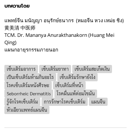
บทความโดย
แพทย์จีน มนัญญา อนุรักษ์ธนากร (หมอจีน หวง เหม่ย ชิง)
黄美清 中医师
TCM. Dr. Mananya Anurakthanakorn (Huang Mei
Qing)
แผนกอายุรกรรมภายนอก
เซ็บเดิร์มอาการ
เซ็บเดิร์มยาทา
เซ็บเดิร์มสะเก็ดเงิน
เป็นเซ็บเดิร์มห้ามกินอะไร
เซ็บเดิร์มรักษายังไง
โรคเซ็บเดิร์มหนังศีรษะ
เซ็บเดิร์มที่หน้า
Seborrheic Dermatitis
โรคผื่นแพ้ต่อมไขมัน
รู้จักโรคเซ็บเดิร์ม
การรักษาโรคเซ็บเดิร์ม
แผนจีน
หัวเฉียวแพทย์แผนจีน