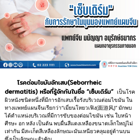
โรคต่อมไขมันอักเสบ(Seborrheic
dermatitis) หรือที่รู้จักกันในชื่อ “เซ็บเดิร์ม”
เป็นโรค
ผิวหนังชนิดหนึ่งที่มีการอักเสบเรื้อรังบริเวณต่อมไขมัน ใน
ทางแพทย์แผนจีนเรียกว่า“เมี่ยนโหยวเฟิง(面游风)” มักพบ
ได้ตำแหน่งบริเวณที่มีการขับของต่อมไขมัน เช่น ใบหน้า
ศีรษะ อก หลัง เป็นต้น พบผื่นสีแดงเหลืองขนาดเล็กใหญ่ไม่
เท่ากัน มีสะเก็ดสีเหลืองลักษณะมันเหนียวคลุมอยู่ด้านบน
ซึ่งเป็นลักษณะสำคัญ