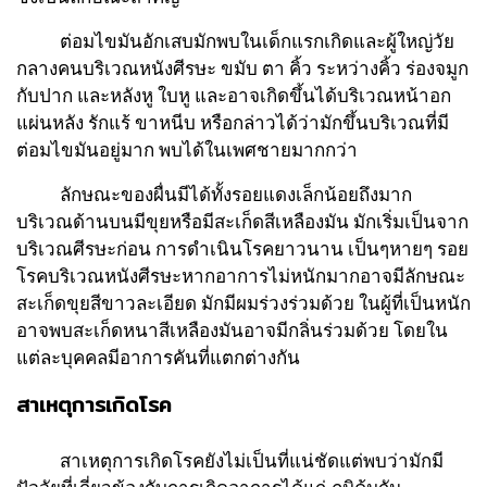
ต่อมไขมันอักเสบมักพบในเด็กแรกเกิดและผู้ใหญ่วัย
กลางคนบริเวณหนังศีรษะ ขมับ ตา คิ้ว ระหว่างคิ้ว ร่องจมูก
กับปาก และหลังหู ใบหู และอาจเกิดขึ้นได้บริเวณหน้าอก
แผ่นหลัง รักแร้ ขาหนีบ หรือกล่าวได้ว่ามักขึ้นบริเวณที่มี
ต่อมไขมันอยู่มาก พบได้ในเพศชายมากกว่า
ลักษณะของผื่นมีได้ทั้งรอยแดงเล็กน้อยถึงมาก
บริเวณด้านบนมีขุยหรือมีสะเก็ดสีเหลืองมัน มักเริ่มเป็นจาก
บริเวณศีรษะก่อน การดำเนินโรคยาวนาน เป็นๆหายๆ รอย
โรคบริเวณหนังศีรษะหากอาการไม่หนักมากอาจมีลักษณะ
สะเก็ดขุยสีขาวละเอียด มักมีผมร่วงร่วมด้วย ในผู้ที่เป็นหนัก
อาจพบสะเก็ดหนาสีเหลืองมันอาจมีกลิ่นร่วมด้วย โดยใน
แต่ละบุคคลมีอาการคันที่แตกต่างกัน
สาเหตุการเกิดโรค
สาเหตุการเกิดโรคยังไม่เป็นที่แน่ชัดแต่พบว่ามักมี