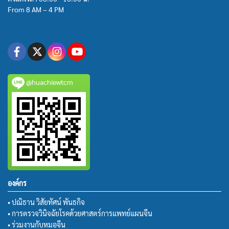
From 8 AM – 4 PM
@huachiewtcm
องค์กร
• ปณิธาน วิสัยทัศน์ พันธกิจ
• การตรวจวินิจฉัยโรคด้วยศาสตร์การแพทย์แผนจีน
• ร่วมงานกับหมอจีน