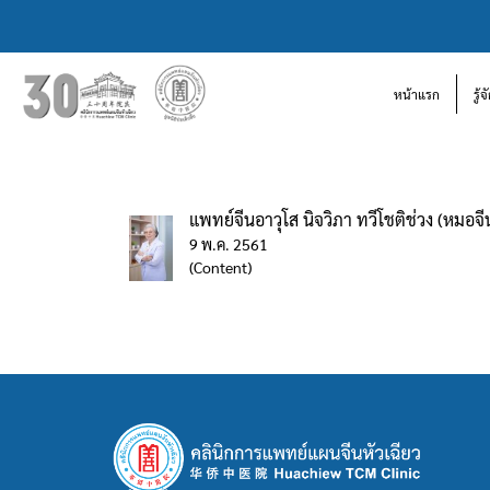
หน้าแรก
รู้
แพทย์จีนอาวุโส นิจวิภา ทวีโชติช่วง (หมอจีน 
9 พ.ค. 2561
(Content)