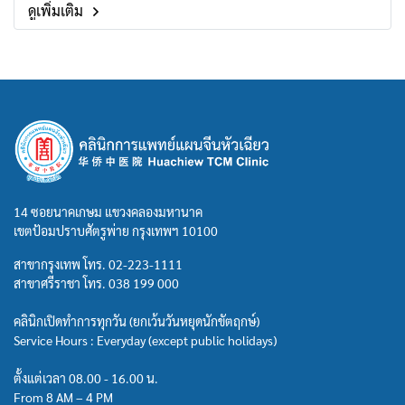
ดูเพิ่มเติม
ร่างกาย , หลั่งเร็ว , ความต้องการทางเพศลดลง , ความต้องการทาง
เพศมากกว่าปกติ , ฝันเปียก น้ำกามเคลื่อน , ภาวะฮอร์โมนเพศชาย
ต่ำ , ต่อมลูกหมากโต , ผลข้างเคียงจากมะเร็งต่อมลูกหมาก ,อัณทะ
หลอดอสุจิอักเสบ
14 ซอยนาคเกษม แขวงคลองมหานาค
เขตป้อมปราบศัตรูพ่าย กรุงเทพฯ 10100
สาขากรุงเทพ โทร.
02-223-1111
สาขาศรีราชา โทร.
038 199 000
คลินิกเปิดทำการทุกวัน (ยกเว้นวันหยุดนักขัตฤกษ์)
Service Hours : Everyday (except public holidays)
ตั้งแต่เวลา 08.00 - 16.00 น.
From 8 AM – 4 PM