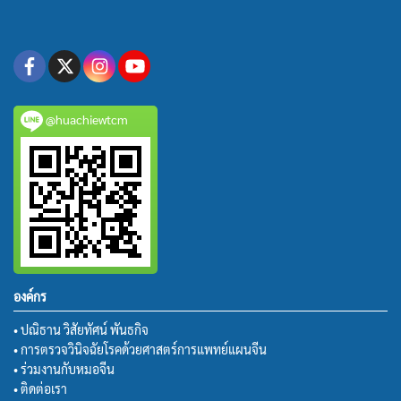
@huachiewtcm
องค์กร
• ปณิธาน วิสัยทัศน์ พันธกิจ
• การตรวจวินิจฉัยโรคด้วยศาสตร์การแพทย์แผนจีน
• ร่วมงานกับหมอจีน
• ติดต่อเรา