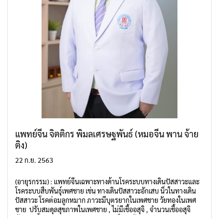
แพทย์จีน จิตติกร พิมลเศรษฐพันธ์ (หมอจีน พาน จ้าย
ติง)
22 ก.ย. 2563
(อายุรกรรม) : แพทย์จีนเฉพาะทางด้านโรคระบบทางเดินปัสสาวะและ
โรคระบบสืบพันธุ์เพศชาย เช่น ทางเดินปัสสาวะอักเสบ นิ่วในทางเดิน
ปัสสาวะ โรคต่อมลูกหมาก ภาวะมีบุตรยากในเพศชาย วัยทองในเพศ
ชาย ปรับสมดุลสุขภาพในเพศชาย , ไม่มีเชื้ออสุจิ , จำนวนเชื้ออสุจิ
น้อย , เชื้ออสุจิอ่อนแรง , อวัยวะเพศแข็งตัวน้อยจากสาเหตุทาง