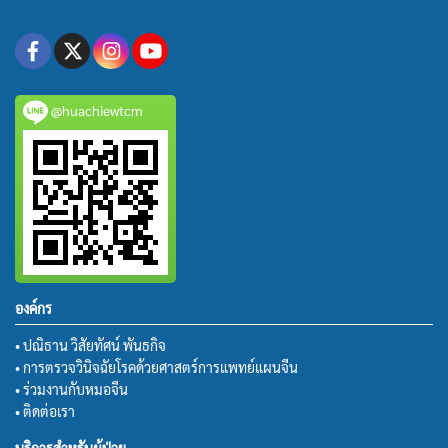
@huachiewtcm
องค์กร
• ปณิธาน วิสัยทัศน์ พันธกิจ
• การตรวจวินิจฉัยโรคด้วยศาสตร์การแพทย์แผนจีน
• ร่วมงานกับหมอจีน
• ติดต่อเรา
บริการสำหรับผู้ป่วย