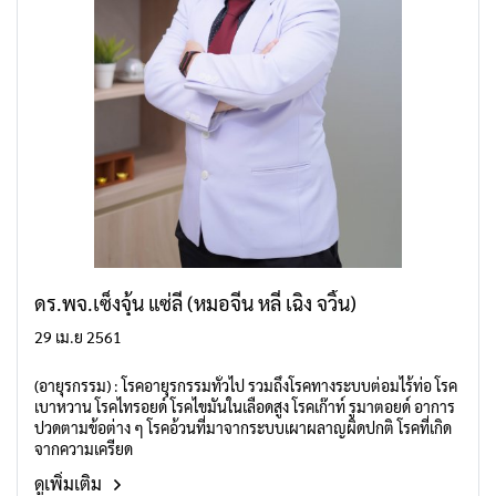
ดร.พจ.เซ็งจุ้น แซ่ลี (หมอจีน หลี่ เฉิง จวิ้น)
29 เม.ย 2561
(อายุรกรรม) : โรคอายุรกรรมทั่วไป รวมถึงโรคทางระบบต่อมไร้ท่อ โรค
เบาหวาน โรคไทรอยด์ โรคไขมันในเลือดสูง โรคเก๊าท์ รูมาตอยด์ อาการ
ปวดตามข้อต่าง ๆ โรคอ้วนที่มาจากระบบเผาผลาญผิดปกติ โรคที่เกิด
จากความเครียด
ดูเพิ่มเติม