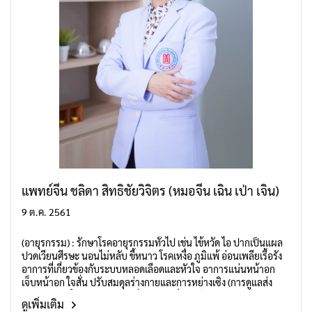
แพทย์จีน ชลิดา สิทธิชัยวิจิตร (หมอจีน เฉิน เป่า เจิน)
9 ต.ค. 2561
(อายุรกรรม) : รักษาโรคอายุรกรรมทั่วไป เช่น ไข้หวัด ไอ ปากเป็นแผล
ปวดเวียนศีรษะ นอนไม่หลับ ขี้หนาว โรคเหงื่อ ภูมิแพ้ อ่อนเพลียเรื้อรัง
อาการที่เกี่ยวข้องกับระบบหลอดเลือดและหัวใจ อาการแน่นหน้าอก
เจ็บหน้าอก ใจสั่น ปรับสมดุลร่างกายและการหย่างเซิง (การดูแลส่ง
เสริมสุขภาพในแนวทางศาสตร์การแพทย์แผนจีน)
ดูเพิ่มเติม