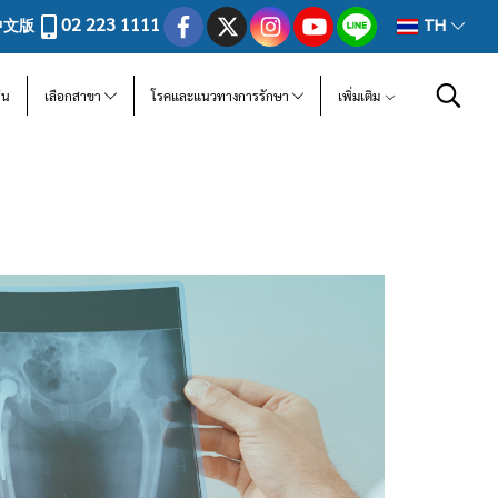
02 223 1111
中文版
TH
ีน
เลือกสาขา
โรคและแนวทางการรักษา
เพิ่มเติม