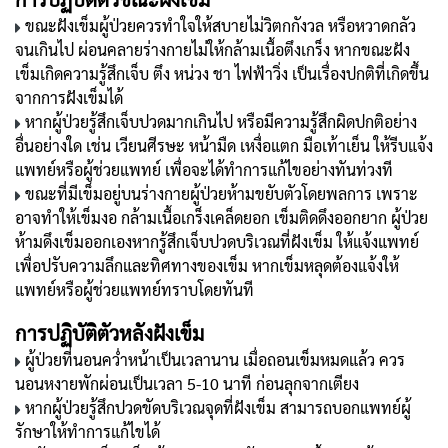
ขณะฝังเข็มผู้ป่วยควรทำใจให้สบายไม่วิตกกังวล หรือหวาดกลัว
จนเกินไป ผ่อนคลายร่างกายไม่ให้กล้ามเนื้อตึงเกร็ง หากขณะฝัง
เข็มเกิดความรู้สึกเจ็บ ตึง หน่วง ชา ไฟฟ้าวิ่ง เป็นเรื่องปกติที่เกิดขึ้น
จากการฝังเข็มได้
หากผู้ป่วยรู้สึกเจ็บปวดมากเกินไป หรือมีความรู้สึกผิดปกติอย่าง
อื่นอย่างใด เช่น เวียนศีรษะ หน้ามืด เหงื่อแตก มือเท้าเย็น ให้รีบแจ้ง
แพทย์หรือผู้ช่วยแพทย์ เพื่อจะได้ทำการแก้ไขอย่างทันท่วงที
ขณะที่มีเข็มอยู่บนร่างกายผู้ป่วยห้ามขยับตัวโดยพลการ เพราะ
อาจทำให้เข็มงอ กล้ามเนื้อเกร็งเคล็ดยอก เข็มติดดึงออกยาก ผู้ป่วย
ห้ามดึงเข็มออกเองหากรู้สึกเจ็บปวดบริเวณที่ฝังเข็ม ให้แจ้งแพทย์
เพื่อปรับความลึกและทิศทางของเข็ม หากเข็มหลุดต้องแจ้งให้
แพทย์หรือผู้ช่วยแพทย์ทราบโดยทันที
การปฏิบัติตัวหลังฝังเข็ม
ผู้ป่วยที่นอนคว่ำหน้าเป็นเวลานาน เมื่อถอนเข็มหมดแล้ว ควร
นอนหงายพักผ่อนเป็นเวลา 5-10 นาที ก่อนลุกจากเตียง
หากผู้ป่วยรู้สึกปวดขัดบริเวณจุดที่ฝังเข็ม สามารถบอกแพทย์ผู้
รักษาให้ทำการแก้ไขได้