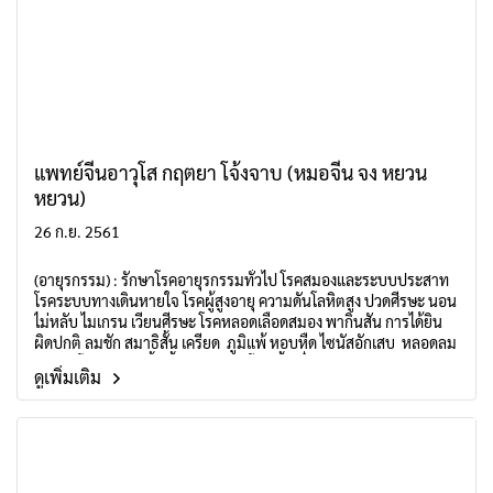
แพทย์จีนอาวุโส กฤตยา โจ้งจาบ (หมอจีน จง หยวน
หยวน)
26 ก.ย. 2561
(อายุรกรรม) : รักษาโรคอายุรกรรมทั่วไป โรคสมองและระบบประสาท
โรคระบบทางเดินหายใจ โรคผู้สูงอายุ ความดันโลหิตสูง ปวดศีรษะ นอน
ไม่หลับ ไมเกรน เวียนศีรษะ โรคหลอดเลือดสมอง พากินสัน การได้ยิน
ผิดปกติ ลมชัก สมาธิสั้น เครียด ภูมิแพ้ หอบหืด ไซนัสอักเสบ หลอดลม
อักเสบ โรคปอดอุดกั้นเรื้อรัง(COPD) โรคเนื้อเยื่อระหว่างถุงลมปอด
ดูเพิ่มเติม
อักเสบ(ILD) อ่อนเพลีย เป็นต้น