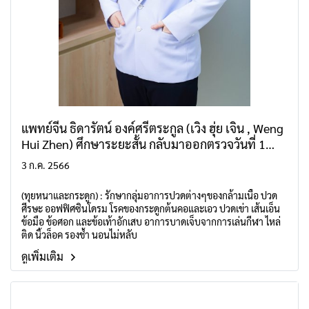
แพทย์จีน ธิดารัตน์ องค์ศรีตระกูล (เวิง ฮุ่ย เจิน , Weng
Hui Zhen) ศึกษาระยะสั้น กลับมาออกตรวจวันที่ 1
กรกฎาคม 2569
3 ก.ค. 2566
(ทุยหนาและกระดูก) : รักษากลุ่มอาการปวดต่างๆของกล้ามเนื้อ ปวด
ศีรษะ ออฟฟิศซินโดรม โรคของกระดูกต้นคอและเอว ปวดเข่า เส้นเอ็น
ข้อมือ ข้อศอก และข้อเท้าอักเสบ อาการบาดเจ็บจากการเล่นกีฬา ไหล่
ติด นิ้วล็อค รองช้ำ นอนไม่หลับ
ดูเพิ่มเติม