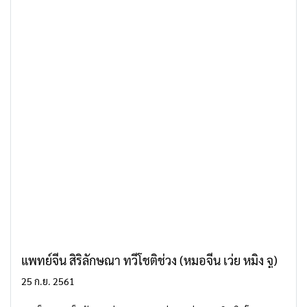
แพทย์จีน สิริลักษณา ทวีโชติช่วง (หมอจีน เว่ย หมิง จู)
25 ก.ย. 2561