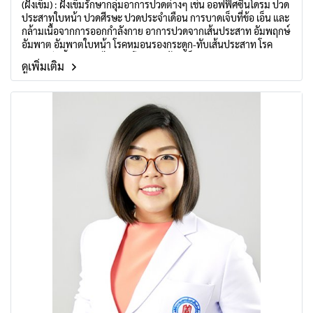
(ฝังเข็ม) : ฝังเข็มรักษากลุ่มอาการปวดต่างๆ เช่น ออฟฟิศซินโดรม ปวด
ประสาทใบหน้า ปวดศีรษะ ปวดประจำเดือน การบาดเจ็บที่ข้อ เอ็น และ
กล้ามเนื้อจากการออกกำลังกาย อาการปวดจากเส้นประสาท อัมพฤกษ์
อัมพาต อัมพาตใบหน้า โรคหมอนรองกระดูก-ทับเส้นประสาท โรค
อ่อนเพลียเรื้อรัง นอนไม่หลับ โรคภูมิแพ้ ฝังเข็มรักษาอาการทางผิวหนัง
ดูเพิ่มเติม
และปรับสมดุลร่างกายด้วยการฝังเข็ม