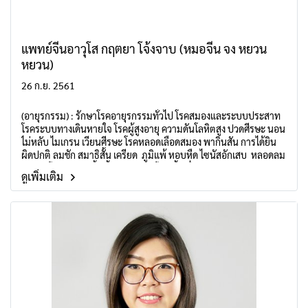
แพทย์จีนอาวุโส กฤตยา โจ้งจาบ (หมอจีน จง หยวน
หยวน)
26 ก.ย. 2561
(อายุรกรรม) : รักษาโรคอายุรกรรมทั่วไป โรคสมองและระบบประสาท
โรคระบบทางเดินหายใจ โรคผู้สูงอายุ ความดันโลหิตสูง ปวดศีรษะ นอน
ไม่หลับ ไมเกรน เวียนศีรษะ โรคหลอดเลือดสมอง พากินสัน การได้ยิน
ผิดปกติ ลมชัก สมาธิสั้น เครียด ภูมิแพ้ หอบหืด ไซนัสอักเสบ หลอดลม
อักเสบ โรคปอดอุดกั้นเรื้อรัง(COPD) โรคเนื้อเยื่อระหว่างถุงลมปอด
ดูเพิ่มเติม
อักเสบ(ILD) อ่อนเพลีย เป็นต้น