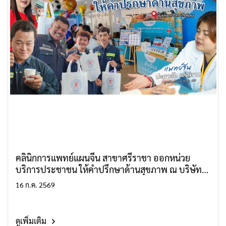
คลินิกการแพทย์แผนจีน สาขาศรีราชา ออกหน่วย
บริการประชาชน ให้คำปรึกษาด้านสุขภาพ ณ บริษัท
Hutchison Ports Thailand
16 ก.ค. 2569
ดูเพิ่มเติม