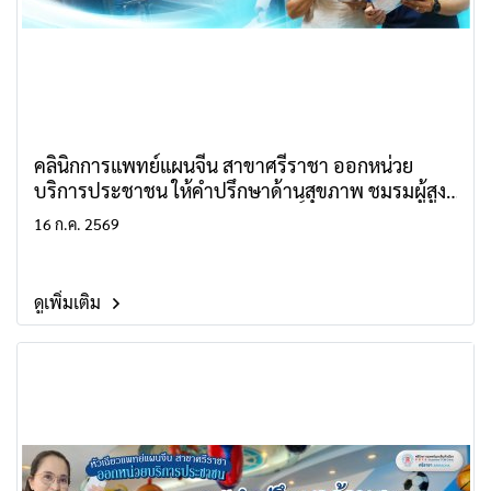
คลินิกการแพทย์แผนจีน สาขาศรีราชา ออกหน่วย
บริการประชาชน ให้คำปรึกษาด้านสุขภาพ ชมรมผู้สูง
อายุเทศบาลนครเจ้าพระยาสุรศักดิ์
16 ก.ค. 2569
ดูเพิ่มเติม