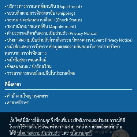
• บริการทางการแพทย์แผนจีน (Department)
• ระบบติดตามการจัดส่งยาจีน (Shipping)
• ระบบตรวจสอบสถานะใบยา (Check Status)
• ระบบนัดหมายแพทย์จีน (Appointment)
• คำประกาศเกี่ยวกับความเป็นส่วนตัว (Privacy Notice)
• ประกาศความเป็นส่วนตัวด้านกิจกรรม นิทรรศการ (Event Privacy Notice)
• หนังสือแสดงการรับทราบข้อมูลและความยินยอมรับการตรวจรักษา
พยาบาล การทำหัตถการ
• หนังสือสุขภาพออนไลน์
• ข้อเสนอแนะ / ข้อร้องเรียน
• วารสารการแพทย์แผนจีนในประเทศไทย
ที่ตั้งสาขา
• สำนักงานใหญ่ กรุงเทพฯ
• สาขาศรีราชา
เว็บไซต์นี้มีการใช้งานคุกกี้ เพื่อเพิ่มประสิทธิภาพและประสบการณ์ที่ดี
Huachiew TCM Clinic© Copyright 2018 All Rights Reserved.
ในการใช้งานเว็บไซต์ของท่าน ท่านสามารถอ่านรายละเอียดเพิ่มเติม
ไม่อนุญาตให้นำภาพของทางคลินิกฯไปใช้โดยไม่ได้รับอนุญาตในทุกกรณี
ได้ที่
นโยบายความเป็นส่วนตัว
และ
นโยบายคุกกี้