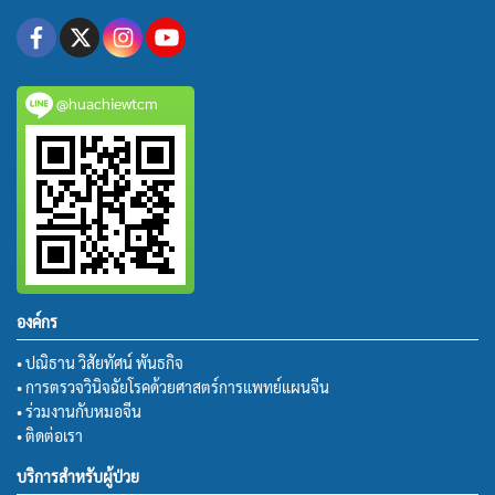
@huachiewtcm
องค์กร
• ปณิธาน วิสัยทัศน์ พันธกิจ
• การตรวจวินิจฉัยโรคด้วยศาสตร์การแพทย์แผนจีน
• ร่วมงานกับหมอจีน
• ติดต่อเรา
บริการสำหรับผู้ป่วย