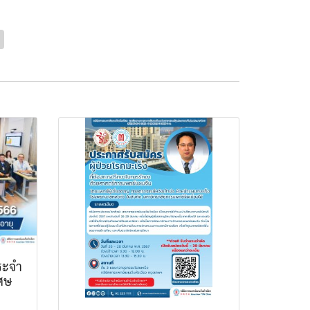
ระจำ
เศษ
ง