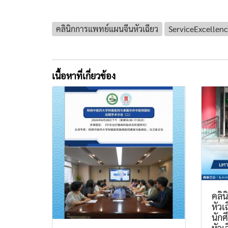
คลินิกการแพทย์แผนจีนหัวเฉียว
ServiceExcellen
เนื้อหาที่เกี่ยวข้อง
คลิ
หัวเ
นักศ
หัวเ