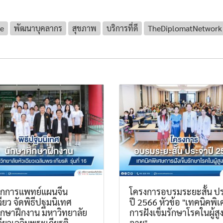
ce
พัฒนาบุคลากร
สุขภาพ
บริการที่ดี
TheDiplomatNetwork
นิกการแพทย์แผนจีน
โครงการอบรมระยะสั้น ป
ฉียว จัดพิธีปฐมนิเทศ
ปี 2566 หัวข้อ "เทคนิคพิ
ึกษาฝึกงาน มหาวิทยาลัย
การฝังเข็มรักษาโรคในผู้สู
ฉียวเฉลิมพระเกียรติ
อายุ"