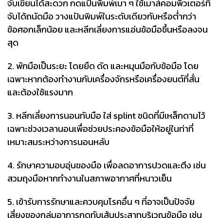
จับเขียนได้สะดวก กดแป้นพิมพ์เบา ๆ ใช้เมาส์คอมพิวเตอร์ที่
จับได้ถนัดมือ วางแป้นพิมพ์ในระดับเดียวกับหรือต่ำกว่า
ข้อศอกเล็กน้อย และหลีกเลี่ยงการแอ่นข้อมือขึ้นหรือลงจน
สุด
2. พักมือเป็นระยะ โดยยืด ดัด และหมุนมือกับข้อมือ โดย
เฉพาะหากต้องทำงานกับเครื่องจักรหรือเครื่องยนต์ที่สั่น
และต้องใช้แรงมาก
3. หลีกเลี่ยงการนอนทับมือ ใส่ splint ชนิดที่มีเหล็กดามไว้
เฉพาะช่วงเวลานอนเพื่อช่วยประคองข้อมือให้อยู่ในท่าที่
เหมาะสมระหว่างการนอนหลับ
4. รักษาความอบอุ่นของมือ เพื่อลดอาการปวดและตึง เช่น
สวมถุงมือหากทำงานในสภาพอากาศที่หนาวเย็น
5. เข้ารับการรักษาและควบคุมโรคอื่น ๆ ที่อาจเป็นปัจจัย
เสี่ยงของกลุ่มอาการกดทับเส้นประสาทบริเวณข้อมือ เช่น