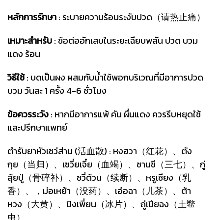
หลักการรักษา
: ระบายความร้อนระงับปวด（请热止痛）
เหมาะสำหรับ
: ข้อต่ออักเสบในระยะเฉียบพลัน ปวด บวม
แดง ร้อน
วิธีใช้
: บดเป็นผง ผสมกับน้ำใช้พอกบริเวณที่มีอาการปวด
บวม วันละ 1 ครั้ง 4-6 ชั่วโมง
ข้อควรระวัง
: หากมีอาการแพ้ คัน ผื่นแดง ควรรีบหยุดใช้
และปรึกษาแพทย์
ตำรับยาหัวเซว่ส่าน (活血散) : หงฮวา（红花）、ตัง
กุย（当归）、เซวี่ยเจี๋ย（血竭）、ซานชี（三七）、กู่
สุ้ยปู่（骨碎补）、ซวี่ต้วน（续断）、หรูเซียง（乳
香）、，ม่อเหย้า（没药）、เอ๋อฉา（儿茶）、ต้า
หวง（大黄）、ปิงเพี่ยน（冰片）、ถู่เปียฉง（土鳖
虫）