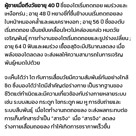
ผู้ชายเมื่อถึงวัยอายุ 40 ปี
ชี่ของไตเริ่มถดถอย ผมร่วงและ
เหงือกร่น ; อายุ 48 ปี หยางชี่ที่ขึ้นข้างบนเริ่มถดถอยลง
ใบหน้าหมองคล้ำและผมเคราหงอก ; อายุ 56 ปี ชี่ของตับ
เริ่มถดถอย เอ็นขยับเคลื่อนไหวไม่คล่องแคล่ว หมดวัย
เจริญพันธุ์ การทำงานของไตเริ่มถดถอยและรูปร่างเปลี่ยน ;
อายุ 64 ปี ฟันและผมร่วง เชื้ออสุจิจะมีปริมาณลดลง เมื่อ
พลังของไตลดลง จะส่งผลให้ความสามารถในการเจริญ
พันธุ์หมดไปด้วย
จะเห็นได้ว่า ไต กับการเสื่อมวัยมีความสัมพันธ์กันอย่างใกล้
ชิด ซึ่งมองได้ว่าไตมีสำคัญต่อร่างกาย เป็นรากฐานของ
ชีวิตแต่กำเนิดและมีความเกี่ยวข้องกับร่างกายหลายระบบ
เช่น ระบบสมอง กระดูก ไขกระดูก ผม หู การขับถ่ายและ
ระบบสืบพันธุ์ เมื่อไตทำงานถดถอยลง จะส่งผลกระทบต่อ
การเก็บกักสารจำเป็น “สารจิง” เมื่อ “สารจิง” ลดลง
ร่างกายเสื่อมถอยลง ทำให้เกิดการชราภาพเร็วขึ้น