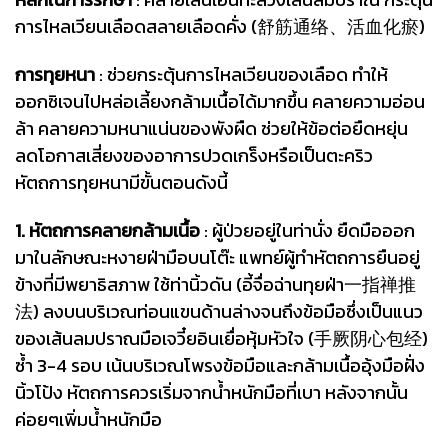
การไหลเวียนเลือดสลายเลือดคั่ง (舒筋通络、活血化瘀)
การทุยหนา
: ช่วยกระตุ้นการไหลเวียนของเลือด ทำให้
ออกซิเจนไปหล่อเลี้ยงกล้ามเนื้อได้มากขึ้น คลายความอ่อน
ล้า คลายความหนาแน่นของพังผืด ช่วยให้ข้อต่อยืดหยุ่น
ลดโอกาสเสี่ยงของอาการปวดเกร็งหรือเป็นตะคริว
หัตถการทุยหนามีขั้นตอนดังนี้
1. หัตถการคลายกล้ามเนื้อ
: ผู้ป่วยอยู่ในท่านั่ง ยืดมือออก
มาในลักษณะหงายฝ่ามือบนโต๊ะ แพทย์ผู้ทำหัตถการยืนอยู่
ข้างที่มีพยาธิสภาพ ใช้ท่านิ้วดัน (อี้จื่อฉ่านทุยฝ่า一指禅推
法) ลงบนบริเวณท่อนแขนด้านล่างจนถึงข้อมือซึ่งเป็นแนว
ของเส้นลมปราณมือเจวี๋ยอินเยื่อหุ้มหัวใจ (手厥阴心包经)
ซ้ำ 3-4 รอบ เน้นบริเวณโพรงข้อมือและกล้ามเนื้ออุ้งมือฝั่ง
นิ้วโป้ง หัตถการควรเริ่มจากน้ำหนักมือที่เบา หลังจากนั้น
ค่อยๆเพิ่มน้ำหนักมือ