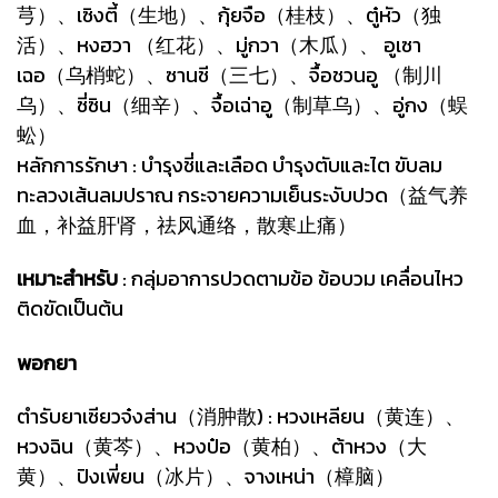
芎）、เซิงตี้（生地）、กุ้ยจือ（桂枝）、ตู๋หัว（独
活）、หงฮวา （红花）、มู่กวา（木瓜）、 อูเซา
เฉอ（乌梢蛇）、ซานชี（三七）、จื้อชวนอู （制川
乌）、ซี่ซิน（细辛）、จื้อเฉ่าอู（制草乌）、อู่กง（蜈
蚣）
หลักการรักษา : บำรุงชี่และเลือด บำรุงตับและไต ขับลม
ทะลวงเส้นลมปราณ กระจายความเย็นระงับปวด（益气养
血，补益肝肾，祛风通络，散寒止痛）
เหมาะสำหรับ
: กลุ่มอาการปวดตามข้อ ข้อบวม เคลื่อนไหว
ติดขัดเป็นต้น
พอกยา
ตำรับยาเซียวจ๋งส่าน（消肿散) : หวงเหลียน（黄连）、
หวงฉิน（黄芩）、หวงป๋อ（黄柏）、ต้าหวง（大
黄）、ปิงเพี่ยน（冰片）、จางเหน่า（樟脑）