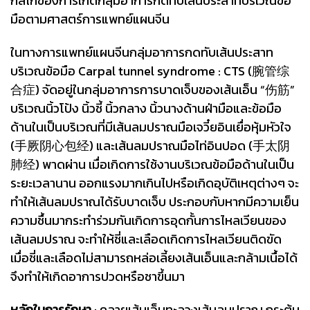
กลไกของการเกิดกลุ่มอาการกดทับเส้นประสาทบริเวณข้อ
มือตามศาสตร์การแพทย์แผนจีน
ในทางการแพทย์แผนจีนกลุ่มอาการกดทับเส้นประสาท
บริเวณข้อมือ Carpal tunnel syndrome : CTS (腕管综
合症) จัดอยู่ในกลุ่มอาการการบาดเจ็บของเส้นเอ็น “伤筋”
บริเวณนิ้วโป้ง นิ้วชี้ นิ้วกลาง นิ้วนางด้านฝ่ามือและข้อมือ
ด้านในเป็นบริเวณที่มีเส้นลมปราณมือเจวี๋ยอินเยื่อหุ้มหัวใจ
(手厥阴心包经) และเส้นลมปราณมือไท่อินปอด (手太阴
肺经) พาดผ่าน เมื่อเกิดการใช้งานบริเวณข้อมือด้านในเป็น
ระยะเวลานาน ออกแรงมากเกินไปหรือเกิดอุบัติเหตุต่างๆ จะ
ทำให้เส้นลมปราณได้รับบาดเจ็บ ประกอบกับหากมีความเย็น
ความชื้นมากระทำร่วมกันเกิดการอุดกั้นการไหลเวียนของ
เส้นลมปราณ จะทำให้ชี่และเลือดเกิดการไหลเวียนติดขัด
เมื่อชี่และเลือดไม่สามารถหล่อเลี้ยงเส้นเอ็นและกล้ามเนื้อได้
จึงทำให้เกิดอาการปวดหรือชาขึ้นมา
หลักในการรักษา
: คลายเส้นเอ็นทะลวงเส้นลมปราณ กระตุ้น