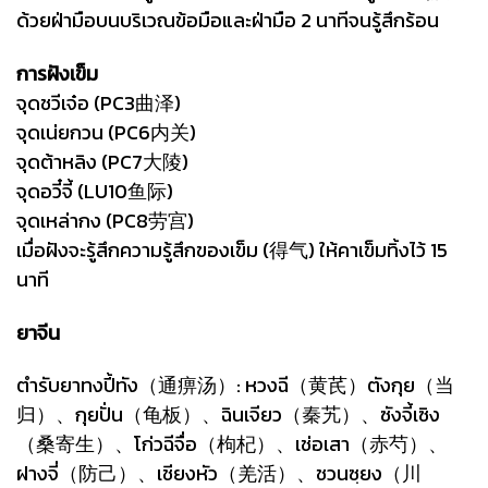
ด้วยฝ่ามือบนบริเวณข้อมือและฝ่ามือ 2 นาทีจนรู้สึกร้อน
การฝังเข็ม
จุดชวีเจ๋อ (PC3曲泽)
จุดเน่ยกวน (PC6内关)
จุดต้าหลิง (PC7大陵)
จุดอวี๋จี้ (LU10鱼际)
จุดเหล่ากง (PC8劳宫)
เมื่อฝังจะรู้สึกความรู้สึกของเข็ม (得气) ให้คาเข็มทิ้งไว้ 15
นาที
ยาจีน
ตำรับยาทงปี้ทัง（通痹汤）: หวงฉี（黄芪）ตังกุย（当
归）、กุยปั่น（龟板）、ฉินเจียว（秦艽）、ซังจี้เซิง
（桑寄生）、โก่วฉีจื่อ（枸杞）、เช่อเสา（赤芍）、
ฝางจี่（防己）、เชียงหัว（羌活）、ชวนซฺยง（川