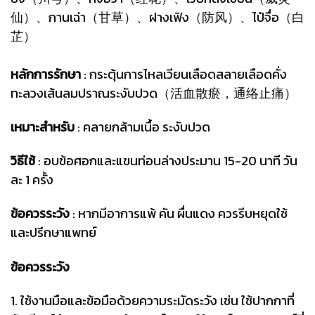
仙）、กานเฉ่า（甘草）、ฝางเฟิง（防风）、ไป๋จื่อ（白
芷）
หลักการรักษา
: กระตุ้นการไหลเวียนเลือดสลายเลือดคั่ง
ทะลวงเส้นลมปราณระงับปวด（活血散瘀，通络止痛）
เหมาะสำหรับ
: คลายกล้ามเนื้อ ระงับปวด
วิธีใช้
: อบข้อศอกและแขนท่อนล่างประมาน 15-20 นาที วัน
ละ 1 ครั้ง
ข้อควรระวัง
: หากมีอาการแพ้ คัน ผื่นแดง ควรรีบหยุดใช้
และปรึกษาแพทย์
ข้อควรระวัง
1. ใช้งานมือและข้อมือด้วยความระมัดระวัง เช่น ใช้ปากกาที่