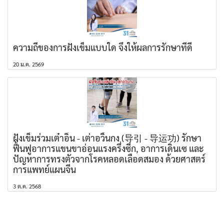
ความถี่ของการฝังเข็มแบบใด จึงให้ผลการรักษาที่ดี
20 ม.ค. 2569
ฝังเข็มร่วมเต๋าอิ่น - เต่าอวิ้นกง (导引 - 导运功) รักษา
ฟื้นฟูอาการแขนขาอ่อนแรงครึ่งซีก, อาการเดินเซ และ
ปัญหาการทรงตัวจากโรคหลอดเลือดสมอง ด้วยศาสตร์
การแพทย์แผนจีน
3 ต.ค. 2568