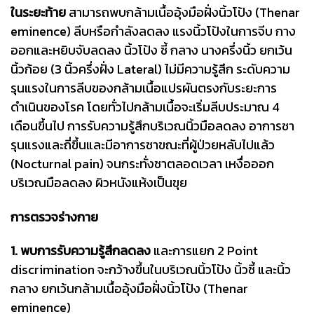
ในระยะท้าย
สามารถพบกล้ามเนื้ออุ้งมือฝั่งนิ้วโป้ง (Thenar
eminence) ลีบหรือกำลังลดลง แรงนิ้วโป้งในการจีบ กาง
ออกและหยิบจับลดลง นิ้วโป้ง ชี้ กลาง นางครึ่งนิ้ว ยกเว้น
นิ้วก้อย (3 นิ้วครึ่งฝั่ง Lateral) ไม่มีความรู้สึก ระดับความ
รุนแรงในการลีบของกล้ามเนื้อแปรผันตรงกับระยะการ
ดำเนินของโรค โดยทั่วไปกล้ามเนื้อจะเริ่มลีบประมาณ 4
เดือนขึ้นไป การรับความรู้สึกบริเวณนิ้วมือลดลง อาการชา
รุนแรงและถี่ขึ้นและมีอาการชาขณะที่ผู้ป่วยหลับไปแล้ว
(Nocturnal pain) จนกระทั่งชาตลอดเวลา เหงื่อออก
บริเวณมือลดลง ผิวหนังแห้งเป็นขุย
การตรวจร่างกาย
1. พบการรับความรู้สึกลดลง
และการแยก 2 Point
discrimination จะกว้างขึ้นในบริเวณนิ้วโป้ง นิ้วชี้ และนิ้ว
กลาง ยกเว้นกล้ามเนื้ออุ้งมือฝั่งนิ้วโป้ง (Thenar
eminence)