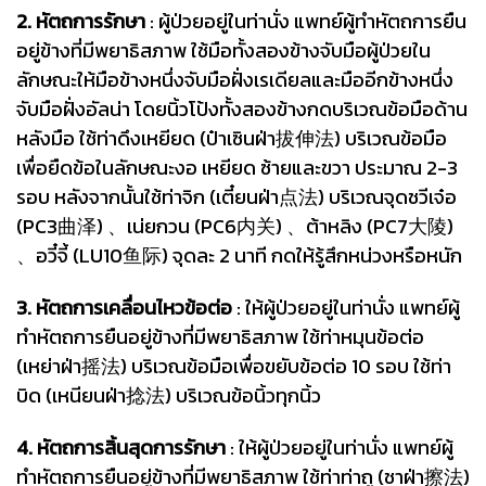
2. หัตถการรักษา
: ผู้ป่วยอยู่ในท่านั่ง แพทย์ผู้ทำหัตถการยืน
อยู่ข้างที่มีพยาธิสภาพ ใช้มือทั้งสองข้างจับมือผู้ป่วยใน
ลักษณะให้มือข้างหนึ่งจับมือฝั่งเรเดียลและมืออีกข้างหนึ่ง
จับมือฝั่งอัลน่า โดยนิ้วโป้งทั้งสองข้างกดบริเวณข้อมือด้าน
หลังมือ ใช้ท่าดึงเหยียด (ป๋าเซินฝ่า拔伸法) บริเวณข้อมือ
เพื่อยืดข้อในลักษณะงอ เหยียด ซ้ายและขวา ประมาณ 2-3
รอบ หลังจากนั้นใช้ท่าจิก (เตี๋ยนฝ่า点法) บริเวณจุดชวีเจ๋อ
(PC3曲泽) 、เน่ยกวน (PC6内关) 、ต้าหลิง (PC7大陵)
、อวี๋จี้ (LU10鱼际) จุดละ 2 นาที กดให้รู้สึกหน่วงหรือหนัก
3. หัตถการเคลื่อนไหวข้อต่อ
: ให้ผู้ป่วยอยู่ในท่านั่ง แพทย์ผู้
ทำหัตถการยืนอยู่ข้างที่มีพยาธิสภาพ ใช้ท่าหมุนข้อต่อ
(เหย่าฝ่า摇法) บริเวณข้อมือเพื่อขยับข้อต่อ 10 รอบ ใช้ท่า
บิด (เหนียนฝ่า捻法) บริเวณข้อนิ้วทุกนิ้ว
4. หัตถการสิ้นสุดการรักษา
: ให้ผู้ป่วยอยู่ในท่านั่ง แพทย์ผู้
ทำหัตถการยืนอยู่ข้างที่มีพยาธิสภาพ ใช้ท่าท่าถู (ชาฝ่า擦法)