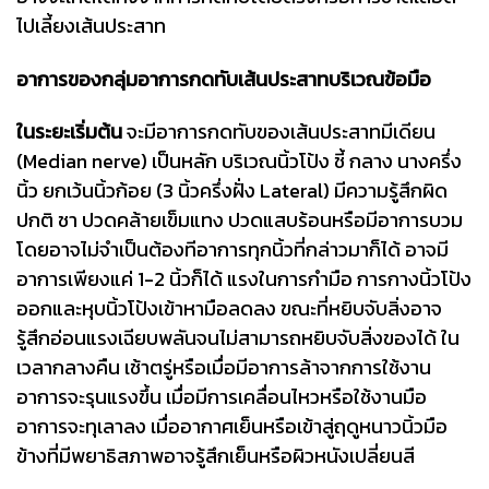
ไปเลี้ยงเส้นประสาท
อาการของกลุ่มอาการกดทับเส้นประสาทบริเวณข้อมือ
ในระยะเริ่มต้น
จะมีอาการกดทับของเส้นประสาทมีเดียน
(Median nerve) เป็นหลัก บริเวณนิ้วโป้ง ชี้ กลาง นางครึ่ง
นิ้ว ยกเว้นนิ้วก้อย (3 นิ้วครึ่งฝั่ง Lateral) มีความรู้สึกผิด
ปกติ ชา ปวดคล้ายเข็มแทง ปวดแสบร้อนหรือมีอาการบวม
โดยอาจไม่จำเป็นต้องทีอาการทุกนิ้วที่กล่าวมาก็ได้ อาจมี
อาการเพียงแค่ 1-2 นิ้วก็ได้ แรงในการกำมือ การกางนิ้วโป้ง
ออกและหุบนิ้วโป้งเข้าหามือลดลง ขณะที่หยิบจับสิ่งอาจ
รู้สึกอ่อนแรงเฉียบพลันจนไม่สามารถหยิบจับสิ่งของได้ ใน
เวลากลางคืน เช้าตรู่หรือเมื่อมีอาการล้าจากการใช้งาน
อาการจะรุนแรงขึ้น เมื่อมีการเคลื่อนไหวหรือใช้งานมือ
อาการจะทุเลาลง เมื่ออากาศเย็นหรือเข้าสู่ฤดูหนาวนิ้วมือ
ข้างที่มีพยาธิสภาพอาจรู้สึกเย็นหรือผิวหนังเปลี่ยนสี