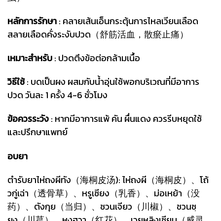
หลักการรักษา
: คลายเส้นเอ็นกระตุ้นการไหลเวียนเลือด
สลายเลือดคั่งระงับปวด（舒筋活血，散瘀止痛）
เหมาะสำหรับ
: ปวดตึงข้อต่อกล้ามเนื้อ
วิธีใช้
: บดเป็นผง ผสมกับน้ำอุ่นใช้พอกบริเวณที่มีอาการ
ปวด วันละ 1 ครั้ง 4-6 ชั่วโมง
ข้อควรระวัง
: หากมีอาการแพ้ คัน ผื่นแดง ควรรีบหยุดใช้
และปรึกษาแพทย์
อบยา
ตำรับยาไห่ถงผีทัง（海桐皮汤): ไห่ถงผี（海桐皮）、โถ้
วกู่เฉ่า（透骨草）、หรูเซียง（乳香）、ม่อเหย้า（没
药）、ตังกุย（当归）、ชวนเจียว（川椒）、ชวนซฺ
ยง（川芎）、หงฮวา（红花）、เวยหลิงเซียน（威灵