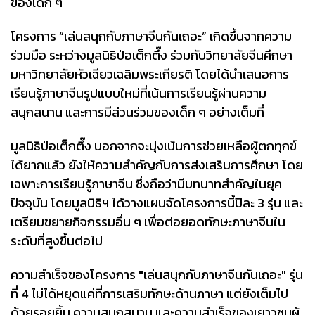
ของเด็ก ๆ
โครงการ “เล่นสนุกกับภาษาจีนกันเถอะ” เกิดขึ้นจากความ
ร่วมมือ ระหว่างมูลนิธิป่อเต็กตึ๊ง ร่วมกับวิทยาลัยจีนศึกษา
มหาวิทยาลัยหัวเฉียวเฉลิมพระเกียรติ โดยได้นำเสนอการ
เรียนรู้ภาษาจีนรูปแบบใหม่ที่เน้นการเรียนรู้ผ่านความ
สนุกสนาน และการมีส่วนร่วมของเด็ก ๆ อย่างเต็มที่
มูลนิธิป่อเต็กตึ๊ง นอกจากจะมุ่งเน้นการช่วยเหลือผู้ตกทุกข์
ได้ยากแล้ว ยังให้ความสำคัญกับการส่งเสริมการศึกษา โดย
เฉพาะการเรียนรู้ภาษาจีน ซึ่งถือว่ามีบทบาทสำคัญในยุค
ปัจจุบัน โดยมูลนิธิฯ ได้วางแผนจัดโครงการนี้ปีละ 3 รุ่น และ
เตรียมขยายกิจกรรมอื่น ๆ เพื่อต่อยอดทักษะภาษาจีนใน
ระดับที่สูงขึ้นต่อไป
ความสำเร็จของโครงการ "เล่นสนุกกับภาษาจีนกันเถอะ" รุ่น
ที่ 4 ไม่ได้หยุดแค่ที่การเสริมทักษะด้านภาษา แต่ยังเต็มไป
ด้วยรอยยิ้ม ความสนุกสนาน และความสำเร็จของเยาวชนผู้