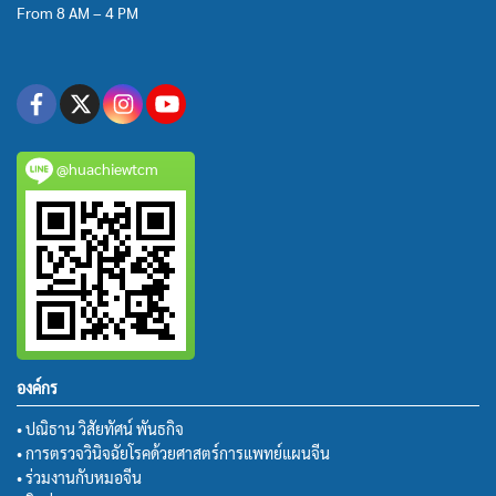
From 8 AM – 4 PM
@huachiewtcm
องค์กร
• ปณิธาน วิสัยทัศน์ พันธกิจ
• การตรวจวินิจฉัยโรคด้วยศาสตร์การแพทย์แผนจีน
• ร่วมงานกับหมอจีน