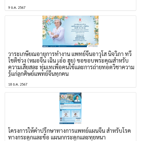
9 ธ.ค. 2567
วาระเกษียณอายุการทำงาน แพทย์จีนอาวุโส นิจวิภา ทวี
โชติช่วง (หมอจีน เฉิน เอ๋อ ฮุย) ขอขอบพระคุณสำหรับ
ความเสียสละ ทุ่มเทเพื่อคนไข้และการถ่ายทอดวิชาความ
รู้แก่ลูกศิษย์แพทย์จีนทุกคน
18 ธ.ค. 2567
โครงการให้คำปรึกษาทางการแพทย์แผนจีน สำหรับโรค
ทางกระดูกและข้อ แผนกกระดูกและทุยหนา