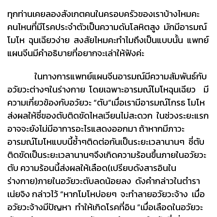
ทุกท่านเคยลองสังเกตคนในครอบครัวของเราบ้างไหมคะ
คนไหนที่มีโรคประจำตัวเป็นความดันโลหิตสูง มักมีอารมณ์
โมโห ฉุนเฉียวง่าย สงสัยไหมคะทำไมถึงเป็นแบบนั้น แพทย์
แผนจีนมีคำอธิบายที่อยากจะเล่าให้ฟังค่ะ
ในทางการแพทย์แผนจีนอารมณ์มีความสัมพันธ์กับ
อวัยวะต่างๆในร่างกาย โดยเฉพาะอารมณ์โมโหฉุนเฉียว มี
ความเกี่ยวข้องกับอวัยวะ “ตับ”เมื่อเรามีอารมณ์โกรธ โมโห
ส่งผลให้ชี่ของตับติดขัดไหลเวียนไม่สะดวก ในช่วงระยะแรก
อาจจะยังไม่มีอาการอะไรแสดงออกมา ถ้าหากมีภาวะ
อารมณ์โมโหแบบนี้ซ้ำๆติดต่อกันเป็นระยะเวลานานๆ ชี่ตับ
ติดขัดเป็นระยะเวลานานๆจึงเกิดความร้อนขึ้นภายในอวัยวะ
ตับ ความร้อนนี้ส่งผลให้เลือด(เปรียบดังสารอินใน
ร่างกาย)ภายในอวัยวะตับลดน้อยลง ดังคำกล่าวในตำรา
เน่ยจิง กล่าวไว้ “หากโมโหบ่อยๆ จะทำลายอวัยวะจ้าง เมื่อ
อวัยวะจ้างมีปัญหา ทำให้เกิดโรคที่อิน ”เมื่อเลือดในอวัยวะ