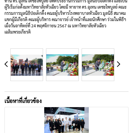
ท่าน ดร.อุเทน เตชะไพบูลย์ อดีตประธานกรรมการ มูลนิธิป่อเต็กตึ๊ง และเป็น
ผู้ริเริ่มก่อตั้งมหาวิทยาลัยหัวเฉียว โดยมี ทายาท ดร.อุเทน เตชะไพบูลย์ คณะ
กรรมการมูลนิธิป่อเต็กตึ๊ง คณะผู้บริหารโรงพยาบาลหัวเฉียว มูลนิธิ สมาคม
แขกผู้มีเกียรติ คณะผู้บริหาร คณาจารย์ เจ้าหน้าที่และนักศึกษา ร่วมในพิธีฯ
เมื่อวันอาทิตย์ที่ 24 พฤศจิกายน 2567 ณ มหาวิทยาลัยหัวเฉียว
เฉลิมพระเกียรติ
เนื้อหาที่เกี่ยวข้อง