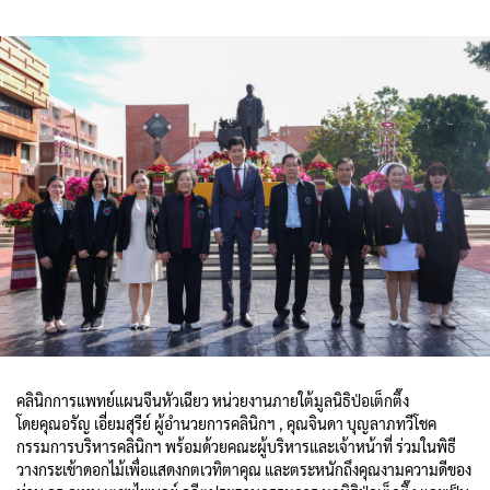
คลินิกการแพทย์แผนจีนหัวเฉียว หน่วยงานภายใต้มูลนิธิป่อเต็กตึ๊ง
โดยคุณอรัญ เอี่ยมสุรีย์ ผู้อำนวยการคลินิกฯ , คุณจินดา บุญลาภทวีโชค
กรรมการบริหารคลินิกฯ พร้อมด้วยคณะผู้บริหารและเจ้าหน้าที่ ร่วมในพิธี
วางกระเช้าดอกไม้เพื่อแสดงกตเวทิตาคุณ และตระหนักถึงคุณงามความดีของ