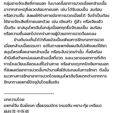
กลุ่มยาขจัดเสียชี่ภายนอก ในบางครั้งอาการปวดเมื่อยกล้ามเนื้อ
มาจากสาเหตุสิ่งแวดล้อมภายนอก เช่น ได้รับลมเย็น ลมร้อน
หรือความชื้น ส่งผลให้ร่างกายมีอาการปวดเมื่อยได้ จึงจำเป็นต้อง
ใช้ยาขจัดเสียชี่ภายนอกด้วย เช่น เชียงหัว ตู๋ฮัว หรือเจียงฮัว
เป็นต้น ยาสมุนไพรจีนในกลุ่มนี้ออกฤทธิ์ขจัดลมเย็น ลมร้อน
หรือความชื้นออกไปจากร่างกายผู้ป่วยอาการปวดจึงลดลง
ข้างต้นจะเห็นได้ว่าถึงแม้จะเป็นเพียงการรักษาอาการปวด
เมื่อยกล้ามเนื้อธรรมดา แต่ในทางแพทย์แผนจีนไม่เพียงแต่ใช้ยา
สมุนไพรเพื่อคลายกล้ามเนื้อ หรือระงับปวดเท่านั้น ทั้งยังต้อง
คำนึงถึงตำแหน่งของกล้ามเนื้อที่ปวด ระยะเวลาของอาการที่เกิด
การไหลเวียนเลือดและชี่ในร่างกาย หรือสาเหตุจากปัจจัยภายนอก
ที่ส่งผลต่ออาการปวดนั้นๆนำมาเพื่อใช้ประกอบในการรักษา ดังนั้น
แนวทางการรักษาอาการปวดโดยสมุนไพรจีนจึงแตกต่างจากการ
รักษาทางแพทย์ปัจจุบันโดยสิ้นเชิง
-------------------------
บทความโดย
แพทย์จีน ธันย์ชนก เอื้อธรรมมิตร (หมอจีน หยาง กุ้ย เหรียน)
杨桂莲 中医师