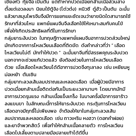
เชียงหัว กุ้ยจือ เป็นต้น แต่ถ้าหากปวดเมื่อยกล้ามเนื้อส่วนล่าง
ตั้งแต่เอวลงมา นิยมใช้ตู้จ้ง (โต่วต๋ง) หนิวซี ตู๋ฮัว เป็นต้น ฉะนั้น
แล้วยาสมุนไพรจีนจึงมีการแยกแยะชัดเจนว่ายาชนิดใดสามารถใช้
รักษาที่ส่วนไหน แพทย์แผนจีนจึงเลือกใช้ให้เหมาะสมกับคนไข้
เพื่อให้เกิดประสิทธิผลที่ดีในการรักษา
กลุ่มยาระงับปวด ในทฤษฎีทางแพทย์แผนจีนอาการปวดส่วนใหญ่
มักเกิดจากการไหลเวียนเลือดที่ติดขัด ดังคำกล่าวที่ว่า “ เลือด
ไหลเวียนไม่ดี มักทำให้ปวด ” ฉะนั้นยาจีนที่มีสรรพคุณระงับปวด
นอกจากจะช่วยแก้ปวดแล้ว ยังต้องช่วยในการไหลเวียนเลือด
ด้วย เมื่อเลือดไหลเวียนได้ดีอาการปวดจึงทุเลาลง เช่น เหยียนหู
ม่อเหย้า ตันเซิน
กลุ่มยาทะลวงเส้นลมปราณและหลอดเลือด เมื่อผู้ป่วยมีอาการ
ปวดเมื่อยกล้ามเนื้อติดต่อกันเป็นระยะเวลานานๆ โดยมากมักมี
อาการปวดรุนแรง กล้ามเนื้อแข็งเกร็ง ในบางครั้งมีอาการชาร้าว
ลงแขนขา ในลักษณะนี้การให้ยาระงับปวด กระตุ้นการไหลเวียน
เลือดอาจมีฤทธิ์ไม่เพียงพอ จำต้องให้ยาในกลุ่มทะลวงเส้น
ลมปราณและหลอดเลือด เช่น ถาวเหริน หงฮวา (ดอกคำฝอย)
และยาจำพวกสัตว์ เพื่อทำให้กล้ามเนื้อคลายตัว การไหลเวียน
เลือดไปเลี้ยงตามปลายมือปลายเท้าได้ดีขึ้น