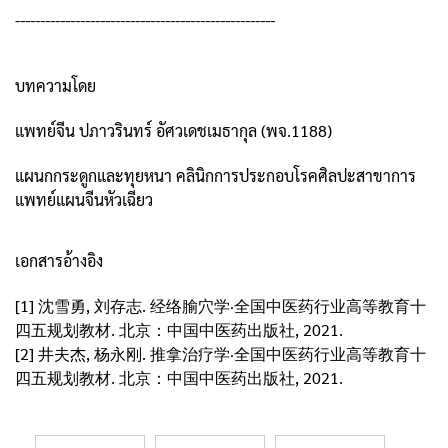
----------------------------------------------------
บทความโดย
แพทย์จีน ปภาวรินทร์ อัศวเดชเมธากุล (พจ.1188)
แผนกกระดูกและทุยหนา คลินิกการประกอบโรคศิลปะสาขาการ
แพทย์แผนจีนหัวเฉียว
เอกสารอ้างอิง
[1] 沈雪勇, 刘存志. 经络腧穴学·全国中医药行业高等教育十
四五规划教材. 北京：中国中医药出版社, 2021.
[2] 井夫杰, 杨永刚. 推拿治疗学·全国中医药行业高等教育十
四五规划教材. 北京：中国中医药出版社, 2021.