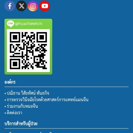
@huachiewtcm
องค์กร
• ปณิธาน วิสัยทัศน์ พันธกิจ
• การตรวจวินิจฉัยโรคด้วยศาสตร์การแพทย์แผนจีน
• ร่วมงานกับหมอจีน
• ติดต่อเรา
บริการสำหรับผู้ป่วย