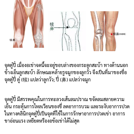
จุดตู๋ปี๋ เมื่องอเข่าจดนี้จะอยู่ขอบล่างของกระดูกสะบ้า ทางด้านนอก
ข้างเอ็นลูกสะบ้า ลักษณะคล้ายรูจมูกของลูกวัว จึงเป็นที่มาของชื่อ
จุดตู๋ปี๋ ตู๋ (犊) แปลว่าลูกวัว; ปี๋ (鼻) แปลว่าจมูก
จุดตู๋ปี๋ มีสรรพคุณในการทะลวงเส้นลมปราณ ขจัดลมสลายความ
เย็น กระตุ้นการไหลเวียนของชี่ ลดอาการบวม และระงับอาการปวด
ในทางคลินิกจุดตู๋ปี๋เป็นจุดที่ใช้ในการรักษาอาการปวดเข่า อาการ
ขาอ่อนแรง เหยียดหรืองอข้อเข่าได้ไม่สุด