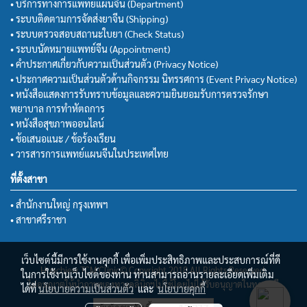
• บริการทางการแพทย์แผนจีน (Department)
• ระบบติดตามการจัดส่งยาจีน (Shipping)
• ระบบตรวจสอบสถานะใบยา (Check Status)
• ระบบนัดหมายแพทย์จีน (Appointment)
• คำประกาศเกี่ยวกับความเป็นส่วนตัว (Privacy Notice)
• ประกาศความเป็นส่วนตัวด้านกิจกรรม นิทรรศการ (Event Privacy Notice)
• หนังสือแสดงการรับทราบข้อมูลและความยินยอมรับการตรวจรักษา
พยาบาล การทำหัตถการ
• หนังสือสุขภาพออนไลน์
• ข้อเสนอแนะ / ข้อร้องเรียน
• วารสารการแพทย์แผนจีนในประเทศไทย
ที่ตั้งสาขา
• สำนักงานใหญ่ กรุงเทพฯ
• สาขาศรีราชา
เว็บไซต์นี้มีการใช้งานคุกกี้ เพื่อเพิ่มประสิทธิภาพและประสบการณ์ที่ดี
Huachiew TCM Clinic© Copyright 2018 All Rights Reserved.
ในการใช้งานเว็บไซต์ของท่าน ท่านสามารถอ่านรายละเอียดเพิ่มเติม
ไม่อนุญาตให้นำภาพของทางคลินิกฯไปใช้โดยไม่ได้รับอนุญาตในทุกกรณี
ได้ที่
นโยบายความเป็นส่วนตัว
และ
นโยบายคุกกี้