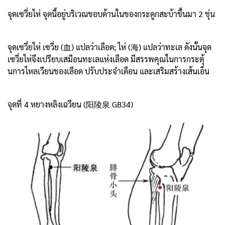
จุดเซวี่ยไห่ จุดนี้อยู่บริเวณขอบด้านในของกระดูกสะบ้าขึ้นมา 2 ชุ่น
จุดเซวี่ยไห่ เซวี่ย (血) แปลว่าเลือด; ไห่ (海) แปลว่าทะเล ดังนั้นจุด
เซวี่ยไห่จึงเปรียบเสมือนทะเลแห่งเลือด มีสรรพคุณในการกระตุ้
นการไหลเวียนของเลือด ปรับประจำเดือน และเสริมสร้างเส้นเอ็น
จุดที่ 4 หยางหลิงเฉวียน (阳陵泉 GB34)