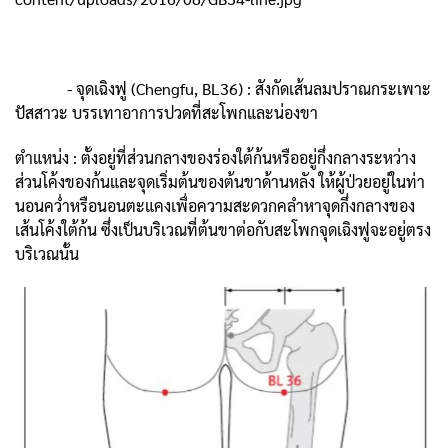
- จุดเฉิงฟู (Chengfu, BL36) : สังกัดเส้นลมปราณกระเพาะ
ปัสสาวะ บรรเทาอาการปวดที่สะโพกและน่องขา
ตำแหน่ง : ตั้งอยู่ที่ส่วนกลางของร่องใต้ก้นหรืออยู่กึ่งกลางระหว่าง
ส่วนโค้งของก้นและจุดเริ่มต้นของต้นขาด้านหลัง ให้ผู้ป่วยอยู่ในท่า
นอนคว่ำหรือนอนตะแคงเพื่อความสะดวกคลำหาจุดกึ่งกลางของ
เส้นโค้งใต้ก้น ซึ่งเป็นบริเวณที่ต้นขาต่อกับสะโพกจุดเฉิงฟูจะอยู่ตรง
บริเวณนั้น