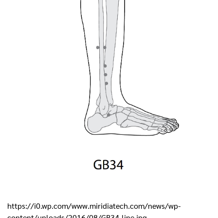
https://i0.wp.com/www.miridiatech.com/news/wp-
content/uploads/2016/08/GB34-line.jpg